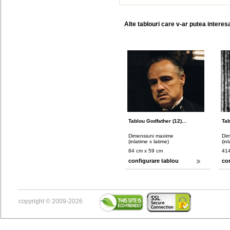
Alte tablouri care v-ar putea interes
Tablou Godfather (12)...
Tab
Dimensiuni maxime
Dim
(inlatime x latime)
(in
84 cm x 59 cm
414
configurare tablou
co
copyright © 2009-2026