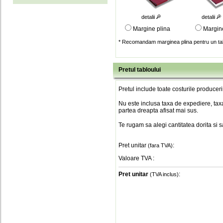
detalii
detalii
Margine plina
Margin
* Recomandam marginea plina pentru un tab
Pretul tabloului
Pretul include toate costurile produceri
Nu este inclusa taxa de expediere, taxa
partea dreapta afisat mai sus.
Te rugam sa alegi cantitatea dorita si 
Pret unitar
:
(fara TVA)
Valoare TVA
:
Pret unitar
:
(TVA inclus)