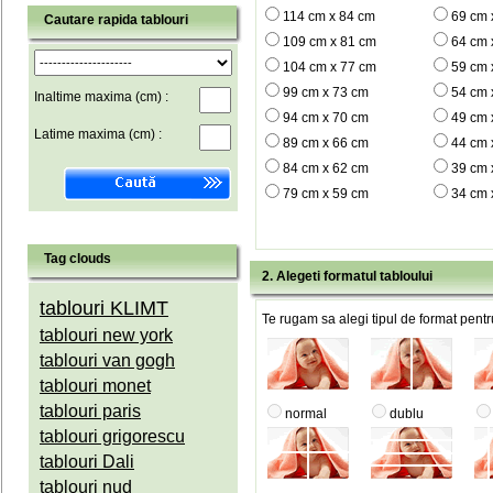
114 cm x 84 cm
69 cm 
Cautare rapida tablouri
109 cm x 81 cm
64 cm 
104 cm x 77 cm
59 cm 
99 cm x 73 cm
54 cm 
Inaltime maxima (cm) :
94 cm x 70 cm
49 cm 
Latime maxima (cm) :
89 cm x 66 cm
44 cm 
84 cm x 62 cm
39 cm 
79 cm x 59 cm
34 cm 
Tag clouds
2. Alegeti formatul tabloului
tablouri KLIMT
Te rugam sa alegi tipul de format pentru
tablouri new york
tablouri van gogh
tablouri monet
tablouri paris
normal
dublu
tablouri grigorescu
tablouri Dali
tablouri nud