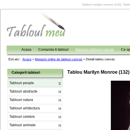
Tablouri marilyn monroe (132), Tablo
Acasa
Comanda-ti tabloul
Magazin tablouri canvas
Ce sp
Esti aici :
Acasa
>
Magazin online de tablouri canvas
>
Detalii tablou canvas
Tablou Marilyn Monroe (132)
Categorii tablouri
Tablouri people
Tablouri abstracte
Tablouri natura
Tablouri arhitectura
Tablouri celebre
Tablouri animale