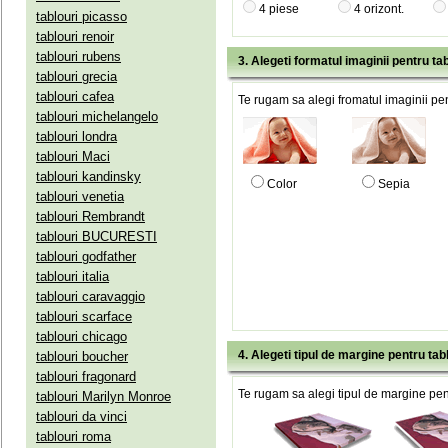
4 piese
4 orizont.
tablouri picasso
tablouri renoir
tablouri rubens
3. Alegeti formatul imaginii pentru tab
tablouri grecia
tablouri cafea
Te rugam sa alegi fromatul imaginii pen
tablouri michelangelo
tablouri londra
tablouri Maci
tablouri kandinsky
Color
Sepia
tablouri venetia
tablouri Rembrandt
tablouri BUCURESTI
tablouri godfather
tablouri italia
tablouri caravaggio
tablouri scarface
tablouri chicago
4. Alegeti tipul de margine pentru tab
tablouri boucher
tablouri fragonard
Te rugam sa alegi tipul de margine pent
tablouri Marilyn Monroe
tablouri da vinci
tablouri roma