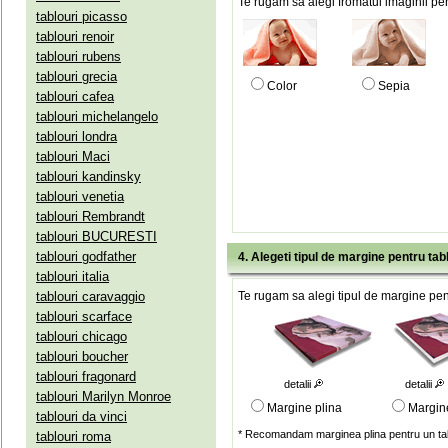
Te rugam sa alegi fromatul imaginii pen
tablouri picasso
tablouri renoir
tablouri rubens
tablouri grecia
Color
Sepia
tablouri cafea
tablouri michelangelo
tablouri londra
tablouri Maci
tablouri kandinsky
tablouri venetia
tablouri Rembrandt
tablouri BUCURESTI
tablouri godfather
4. Alegeti tipul de margine pentru tab
tablouri italia
tablouri caravaggio
Te rugam sa alegi tipul de margine pent
tablouri scarface
tablouri chicago
tablouri boucher
tablouri fragonard
detalii
detalii
tablouri Marilyn Monroe
Margine plina
Margin
tablouri da vinci
* Recomandam marginea plina pentru un tab
tablouri roma