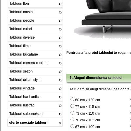
Tablouri flori
Tablouri masini
Tablouri people
Tablouri culori
Tablouri diverse
Tablouri filme
Pentru a afla pretul tabloului te rugam 
Tablouri bucatarie
Tablouri camera copilului
Tablouri sezon
1. Alegeti dimensiunea tabloului
Tablouri urban style
Tablouri vintage
Te rugam sa alegi dimensiunea dorita (
Tablouri harti antice
80 cm x 120 cm
Tablouri ilustratii
77 cm x 115 cm
73 cm x 110 cm
Tablouri saloane/spa
70 cm x 105 cm
oferte speciale tablouri
67 cm x 100 cm