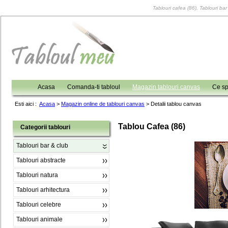
Tablouri cafea (86), Tablouri bar
Acasa
Comanda-ti tabloul
Magazin tablouri canvas
Ce sp
Esti aici :
Acasa
>
Magazin online de tablouri canvas
>
Detalii tablou canvas
Tablou Cafea (86)
Categorii tablouri
Tablouri bar & club
Tablouri abstracte
Tablouri natura
Tablouri arhitectura
Tablouri celebre
Tablouri animale