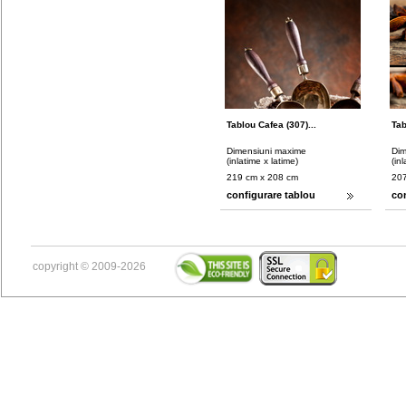
Tablou Cafea (307)...
Tab
Dimensiuni maxime
Dim
(inlatime x latime)
(in
219 cm x 208 cm
207
configurare tablou
co
copyright © 2009-2026