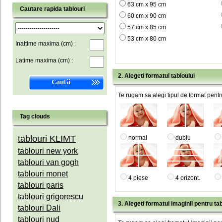
63 cm x 95 cm
Cautare rapida tablouri
60 cm x 90 cm
57 cm x 85 cm
53 cm x 80 cm
Inaltime maxima (cm) :
Latime maxima (cm) :
2. Alegeti formatul tabloului
Te rugam sa alegi tipul de format pentru
Tag clouds
tablouri KLIMT
normal
dublu
tablouri new york
tablouri van gogh
tablouri monet
4 piese
4 orizont.
tablouri paris
tablouri grigorescu
3. Alegeti formatul imaginii pentru tab
tablouri Dali
tablouri nud