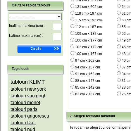
124 cm x 207 cm
67 cm
Cautare rapida tablouri
121 cm x 202 cm
64 cm
118 cm x 197 cm
61 cm
115 cm x 192 cm
58 cm
Inaltime maxima (cm) :
112 cm x 187 cm
55 cm
109 cm x 182 cm
52 cm
Latime maxima (cm) :
106 cm x 177 cm
49 cm
103 cm x 172 cm
46 cm
100 cm x 167 cm
43 cm
97 cm x 162 cm
40 cm
94 cm x 157 cm
37 cm
Tag clouds
91 cm x 152 cm
34 cm
88 cm x 147 cm
31 cm
tablouri KLIMT
85 cm x 142 cm
28 cm
tablouri new york
82 cm x 137 cm
25 cm
tablouri van gogh
tablouri monet
tablouri paris
tablouri grigorescu
2. Alegeti formatul tabloului
tablouri Dali
Te rugam sa alegi tipul de format pentru
tablouri nud