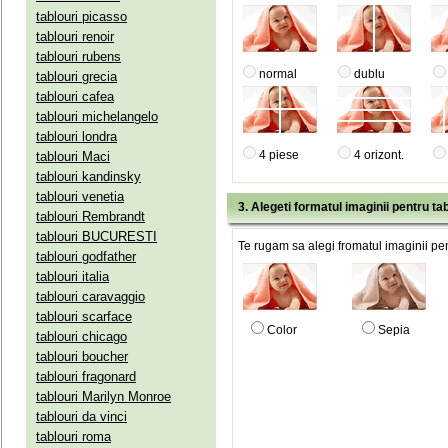
tablouri picasso
tablouri renoir
tablouri rubens
normal
dublu
tablouri grecia
tablouri cafea
tablouri michelangelo
tablouri londra
4 piese
4 orizont.
tablouri Maci
tablouri kandinsky
tablouri venetia
3. Alegeti formatul imaginii pentru tab
tablouri Rembrandt
tablouri BUCURESTI
Te rugam sa alegi fromatul imaginii pen
tablouri godfather
tablouri italia
tablouri caravaggio
tablouri scarface
Color
Sepia
tablouri chicago
tablouri boucher
tablouri fragonard
tablouri Marilyn Monroe
tablouri da vinci
tablouri roma