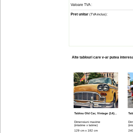
Valoare TVA
:
Pret unitar
:
(TVA inclus)
Alte tablouri care v-ar putea interes
Tablou Old Car, Vintage (14)...
Tab
Dimensiuni maxime
Dim
(inlatime x latime)
(in
129 cm x 182 cm
240