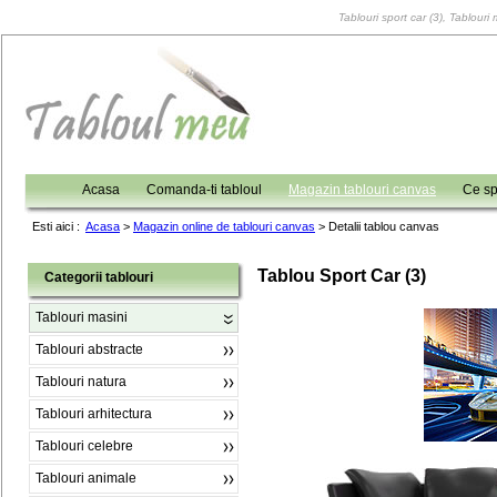
Tablouri sport car (3), Tablouri 
Acasa
Comanda-ti tabloul
Magazin tablouri canvas
Ce sp
Esti aici :
Acasa
>
Magazin online de tablouri canvas
>
Detalii tablou canvas
Tablou Sport Car (3)
Categorii tablouri
Tablouri masini
Tablouri abstracte
Tablouri natura
Tablouri arhitectura
Tablouri celebre
Tablouri animale