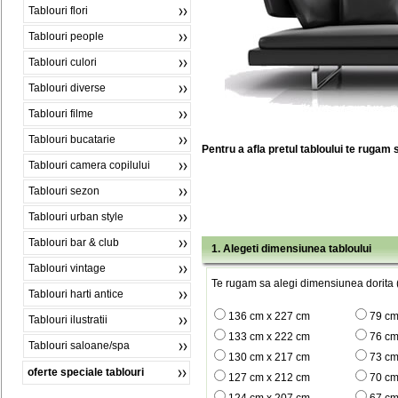
Tablouri flori
Tablouri people
Tablouri culori
Tablouri diverse
Tablouri filme
Tablouri bucatarie
Pentru a afla pretul tabloului te rugam 
Tablouri camera copilului
Tablouri sezon
Tablouri urban style
Tablouri bar & club
1. Alegeti dimensiunea tabloului
Tablouri vintage
Te rugam sa alegi dimensiunea dorita (
Tablouri harti antice
136 cm x 227 cm
79 cm
Tablouri ilustratii
133 cm x 222 cm
76 cm
Tablouri saloane/spa
130 cm x 217 cm
73 cm
oferte speciale tablouri
127 cm x 212 cm
70 cm