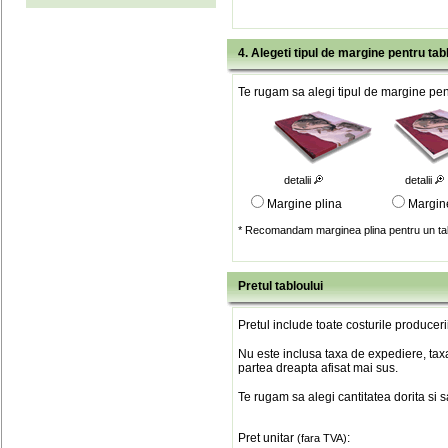
4. Alegeti tipul de margine pentru tab
Te rugam sa alegi tipul de margine pent
detalii
detalii
Margine plina
Margin
* Recomandam marginea plina pentru un tab
Pretul tabloului
Pretul include toate costurile produceri
Nu este inclusa taxa de expediere, taxa
partea dreapta afisat mai sus.
Te rugam sa alegi cantitatea dorita si 
Pret unitar
:
(fara TVA)