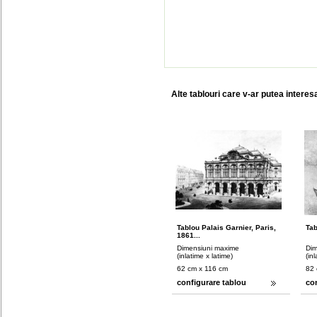
Alte tablouri care v-ar putea interes
Tablou Palais Garnier, Paris,
Tab
1861...
Dimensiuni maxime
Dim
(inlatime x latime)
(in
62 cm x 116 cm
82 
configurare tablou
co