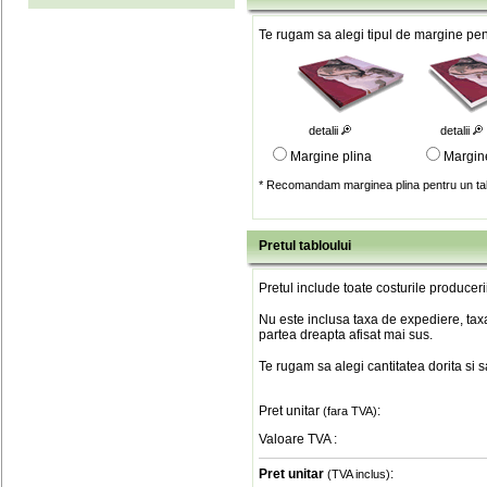
Te rugam sa alegi tipul de margine pent
detalii
detalii
Margine plina
Margin
* Recomandam marginea plina pentru un tab
Pretul tabloului
Pretul include toate costurile produceri
Nu este inclusa taxa de expediere, taxa
partea dreapta afisat mai sus.
Te rugam sa alegi cantitatea dorita si 
Pret unitar
:
(fara TVA)
Valoare TVA
:
Pret unitar
:
(TVA inclus)