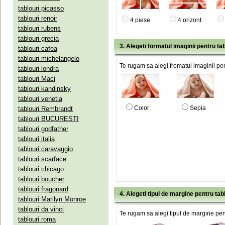
tablouri picasso
tablouri renoir
4 piese
4 orizont.
tablouri rubens
tablouri grecia
3. Alegeti formatul imaginii pentru tab
tablouri cafea
tablouri michelangelo
Te rugam sa alegi fromatul imaginii pen
tablouri londra
tablouri Maci
tablouri kandinsky
tablouri venetia
Color
Sepia
tablouri Rembrandt
tablouri BUCURESTI
tablouri godfather
tablouri italia
tablouri caravaggio
tablouri scarface
tablouri chicago
tablouri boucher
tablouri fragonard
4. Alegeti tipul de margine pentru tab
tablouri Marilyn Monroe
tablouri da vinci
Te rugam sa alegi tipul de margine pent
tablouri roma