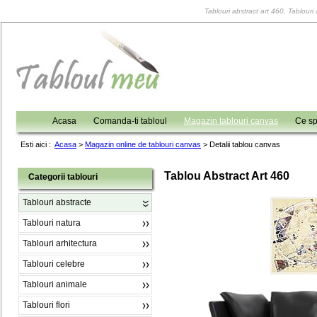
Tablouri abstract art 460, Tablouri 
Acasa
Comanda-ti tabloul
Magazin tablouri canvas
Ce sp
Esti aici :
Acasa
>
Magazin online de tablouri canvas
>
Detalii tablou canvas
Tablou Abstract Art 460
Categorii tablouri
Tablouri abstracte
Tablouri natura
Tablouri arhitectura
Tablouri celebre
Tablouri animale
Tablouri flori