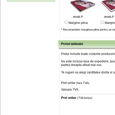
detalii
detalii
Margine plina
Margin
* Recomandam marginea plina pentru un tab
Pretul tabloului
Pretul include toate costurile produceri
Nu este inclusa taxa de expediere, taxa
partea dreapta afisat mai sus.
Te rugam sa alegi cantitatea dorita si 
Pret unitar
:
(fara TVA)
Valoare TVA
:
Pret unitar
:
(TVA inclus)