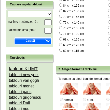
87 cm x 160 cm
Cautare rapida tablouri
84 cm x 155 cm
82 cm x 150 cm
79 cm x 145 cm
Inaltime maxima (cm) :
76 cm x 140 cm
73 cm x 135 cm
Latime maxima (cm) :
71 cm x 130 cm
68 cm x 125 cm
65 cm x 120 cm
62 cm x 115 cm
Tag clouds
tablouri KLIMT
2. Alegeti formatul tabloului
tablouri new york
Te rugam sa alegi tipul de format pentru
tablouri van gogh
tablouri monet
tablouri paris
tablouri grigorescu
normal
dublu
tablouri Dali
tablouri nud