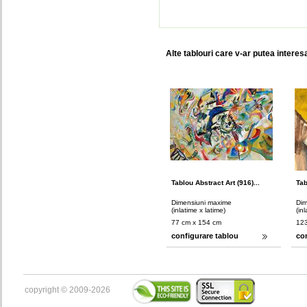
Alte tablouri care v-ar putea interes
Tablou Abstract Art (916)...
Tab
Dimensiuni maxime
Dim
(inlatime x latime)
(in
77 cm x 154 cm
123
configurare tablou
co
copyright © 2009-2026