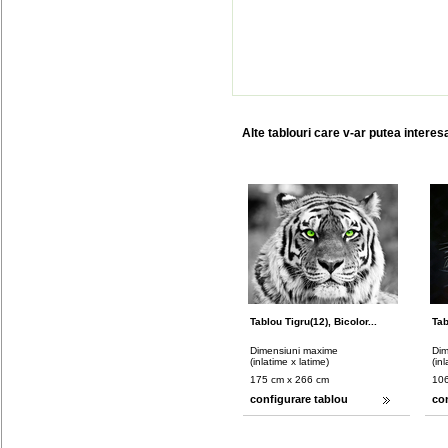
Alte tablouri care v-ar putea interes
Tablou Tigru(12), Bicolor...
Tab
Dimensiuni maxime
Dim
(inlatime x latime)
(in
175 cm x 266 cm
106
configurare tablou
co