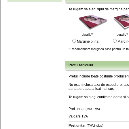
Te rugam sa alegi tipul de margine pent
detalii
detalii
Margine plina
Margin
* Recomandam marginea plina pentru un tab
Pretul tabloului
Pretul include toate costurile produceri
Nu este inclusa taxa de expediere, taxa
partea dreapta afisat mai sus.
Te rugam sa alegi cantitatea dorita si 
Pret unitar
:
(fara TVA)
Valoare TVA
:
Pret unitar
:
(TVA inclus)