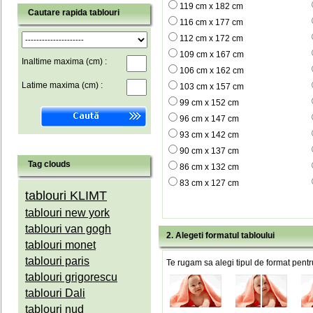
119 cm x 182 cm
Cautare rapida tablouri
116 cm x 177 cm
112 cm x 172 cm
109 cm x 167 cm
Inaltime maxima (cm) :
106 cm x 162 cm
Latime maxima (cm) :
103 cm x 157 cm
99 cm x 152 cm
96 cm x 147 cm
93 cm x 142 cm
90 cm x 137 cm
Tag clouds
86 cm x 132 cm
83 cm x 127 cm
tablouri KLIMT
tablouri new york
tablouri van gogh
2. Alegeti formatul tabloului
tablouri monet
tablouri paris
Te rugam sa alegi tipul de format pentru
tablouri grigorescu
tablouri Dali
tablouri nud