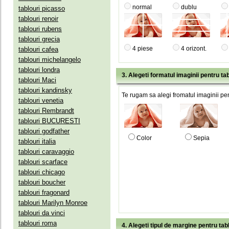
normal
dublu
tablouri picasso
tablouri renoir
tablouri rubens
tablouri grecia
4 piese
4 orizont.
tablouri cafea
tablouri michelangelo
tablouri londra
3. Alegeti formatul imaginii pentru tab
tablouri Maci
tablouri kandinsky
Te rugam sa alegi fromatul imaginii pen
tablouri venetia
tablouri Rembrandt
tablouri BUCURESTI
tablouri godfather
Color
Sepia
tablouri italia
tablouri caravaggio
tablouri scarface
tablouri chicago
tablouri boucher
tablouri fragonard
tablouri Marilyn Monroe
tablouri da vinci
tablouri roma
4. Alegeti tipul de margine pentru tab