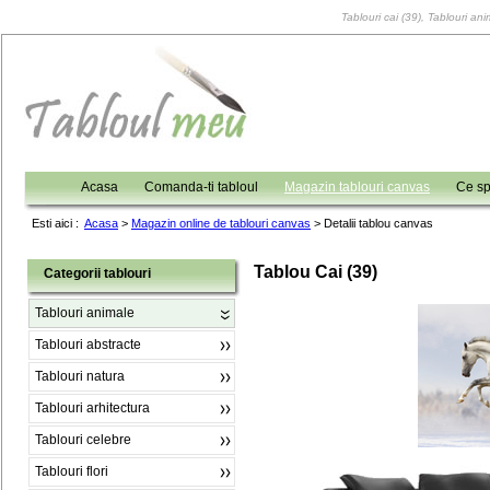
Tablouri cai (39), Tablouri ani
Acasa
Comanda-ti tabloul
Magazin tablouri canvas
Ce sp
Esti aici :
Acasa
>
Magazin online de tablouri canvas
>
Detalii tablou canvas
Tablou Cai (39)
Categorii tablouri
Tablouri animale
Tablouri abstracte
Tablouri natura
Tablouri arhitectura
Tablouri celebre
Tablouri flori