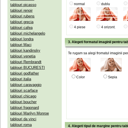
normal
dublu
tablouri picasso
tablouri renoir
tablouri rubens
tablouri grecia
4 piese
4 orizont.
tablouri cafea
tablouri michelangelo
tablouri londra
3. Alegeti formatul imaginii pentru tab
tablouri Maci
tablouri kandinsky
Te rugam sa alegi fromatul imaginii pen
tablouri venetia
tablouri Rembrandt
tablouri BUCURESTI
tablouri godfather
Color
Sepia
tablouri italia
tablouri caravaggio
tablouri scarface
tablouri chicago
tablouri boucher
tablouri fragonard
tablouri Marilyn Monroe
tablouri da vinci
tablouri roma
4. Alegeti tipul de margine pentru tab