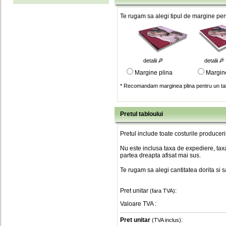
Te rugam sa alegi tipul de margine pent
detalii
detalii
Margine plina
Margin
* Recomandam marginea plina pentru un tab
Pretul tabloului
Pretul include toate costurile produceri
Nu este inclusa taxa de expediere, taxa
partea dreapta afisat mai sus.
Te rugam sa alegi cantitatea dorita si 
Pret unitar
:
(fara TVA)
Valoare TVA
:
Pret unitar
:
(TVA inclus)