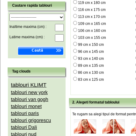
119 cm x 180 cm
Cautare rapida tablouri
116 cm x 175 cm
113 cm x 170 cm
109 cm x 165 cm
Inaltime maxima (cm) :
106 cm x 160 cm
Latime maxima (cm) :
103 cm x 155 cm
99 cm x 150 cm
96 cm x 145 cm
93 cm x 140 cm
89 cm x 135 cm
Tag clouds
86 cm x 130 cm
83 cm x 125 cm
tablouri KLIMT
tablouri new york
tablouri van gogh
2. Alegeti formatul tabloului
tablouri monet
tablouri paris
Te rugam sa alegi tipul de format pentru
tablouri grigorescu
tablouri Dali
tablouri nud