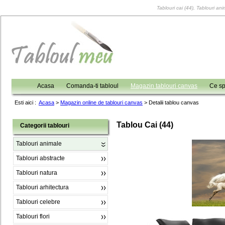
Tablouri cai (44), Tablouri ani
Acasa
Comanda-ti tabloul
Magazin tablouri canvas
Ce sp
Esti aici :
Acasa
>
Magazin online de tablouri canvas
>
Detalii tablou canvas
Tablou Cai (44)
Categorii tablouri
Tablouri animale
Tablouri abstracte
Tablouri natura
Tablouri arhitectura
Tablouri celebre
Tablouri flori