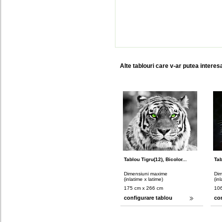
Alte tablouri care v-ar putea interes
Tablou Tigru(12), Bicolor...
Tab
Dimensiuni maxime
Dim
(inlatime x latime)
(in
175 cm x 266 cm
106
configurare tablou
co