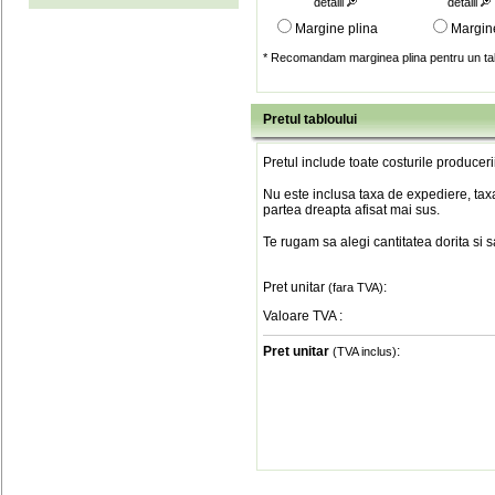
detalii
detalii
Margine plina
Margin
* Recomandam marginea plina pentru un tab
Pretul tabloului
Pretul include toate costurile produceri
Nu este inclusa taxa de expediere, taxa
partea dreapta afisat mai sus.
Te rugam sa alegi cantitatea dorita si 
Pret unitar
:
(fara TVA)
Valoare TVA
:
Pret unitar
:
(TVA inclus)