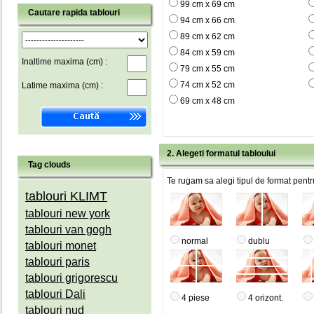
99 cm x 69 cm
Cautare rapida tablouri
94 cm x 66 cm
89 cm x 62 cm
84 cm x 59 cm
Inaltime maxima (cm) :
79 cm x 55 cm
74 cm x 52 cm
Latime maxima (cm) :
69 cm x 48 cm
2. Alegeti formatul tabloului
Tag clouds
Te rugam sa alegi tipul de format pentru
tablouri KLIMT
tablouri new york
tablouri van gogh
normal
dublu
tablouri monet
tablouri paris
tablouri grigorescu
tablouri Dali
4 piese
4 orizont.
tablouri nud