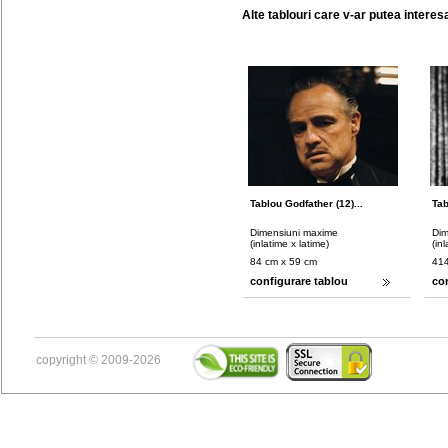
Alte tablouri care v-ar putea interes
Tablou Godfather (12)...
Tab
Dimensiuni maxime
Dim
(inlatime x latime)
(in
84 cm x 59 cm
414
configurare tablou
co
copyright © 2009-2026