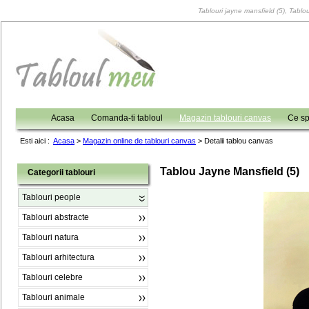
Tablouri jayne mansfield (5), Tablou
Acasa
Comanda-ti tabloul
Magazin tablouri canvas
Ce sp
Esti aici :
Acasa
>
Magazin online de tablouri canvas
>
Detalii tablou canvas
Tablou Jayne Mansfield (5)
Categorii tablouri
Tablouri people
Tablouri abstracte
Tablouri natura
Tablouri arhitectura
Tablouri celebre
Tablouri animale