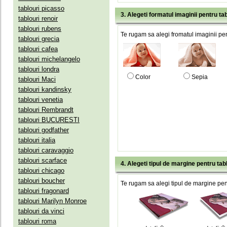
tablouri picasso
3. Alegeti formatul imaginii pentru tab
tablouri renoir
tablouri rubens
Te rugam sa alegi fromatul imaginii pen
tablouri grecia
tablouri cafea
tablouri michelangelo
tablouri londra
Color
Sepia
tablouri Maci
tablouri kandinsky
tablouri venetia
tablouri Rembrandt
tablouri BUCURESTI
tablouri godfather
tablouri italia
tablouri caravaggio
tablouri scarface
4. Alegeti tipul de margine pentru tab
tablouri chicago
tablouri boucher
Te rugam sa alegi tipul de margine pent
tablouri fragonard
tablouri Marilyn Monroe
tablouri da vinci
tablouri roma