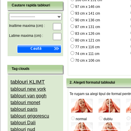
100 cm x 151 cm
Cautare rapida tablouri
97 cm x 146 cm
93 cm x 141 cm
90 cm x 136 cm
Inaltime maxima (cm) :
87 cm x 131 cm
83 cm x 126 cm
Latime maxima (cm) :
80 cm x 121 cm
77 cm x 116 cm
74 cm x 111 cm
70 cm x 106 cm
Tag clouds
tablouri KLIMT
2. Alegeti formatul tabloului
tablouri new york
Te rugam sa alegi tipul de format pentru
tablouri van gogh
tablouri monet
tablouri paris
tablouri grigorescu
normal
dublu
tablouri Dali
tablouri nud