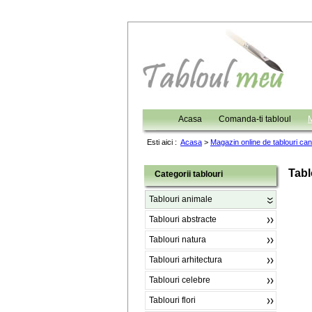
Acasa
Comanda-ti tabloul
M
Esti aici :
Acasa
>
Magazin online de tablouri ca
Tabl
Categorii tablouri
Tablouri animale
Tablouri abstracte
Tablouri natura
Tablouri arhitectura
Tablouri celebre
Tablouri flori