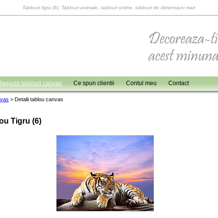
Tablouri tigru (6), Tablouri animale, tablouri online, tablouri de dimensiuni mari
agazin tablouri canvas
Ce spun clientii
Contul meu
Contact
nvas
>
Detalii tablou canvas
ou Tigru (6)