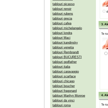
tablouri picasso
tablouri renoir
4
tablouri rubens
tablouri grecia
tablouri cafea
3. Al
tablouri michelangelo
tablouri londra
Te ru
tablouri Maci
tablouri kandinsky
tablouri venetia
tablouri Rembrandt
tablouri BUCURESTI
tablouri godfather
tablouri italia
tablouri caravaggio
tablouri scarface
tablouri chicago
tablouri boucher
tablouri fragonard
4. Al
tablouri Marilyn Monroe
tablouri da vinci
Te ru
tablouri roma