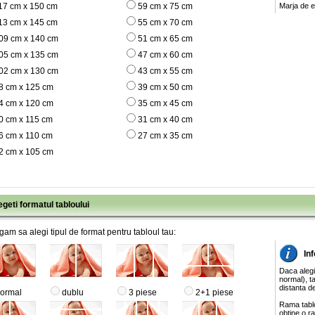
17 cm x 150 cm
59 cm x 75 cm
Marja de e
13 cm x 145 cm
55 cm x 70 cm
09 cm x 140 cm
51 cm x 65 cm
05 cm x 135 cm
47 cm x 60 cm
02 cm x 130 cm
43 cm x 55 cm
8 cm x 125 cm
39 cm x 50 cm
4 cm x 120 cm
35 cm x 45 cm
0 cm x 115 cm
31 cm x 40 cm
6 cm x 110 cm
27 cm x 35 cm
2 cm x 105 cm
egeti formatul tabloului
gam sa alegi tipul de format pentru tabloul tau:
Inf
Daca alegi
normal), ta
distanta de
ormal
dublu
3 piese
2+1 piese
Rama tablo
obtine o ra