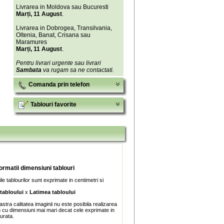
Livrarea in Moldova sau Bucuresti
Marți, 11 August
.
Livrarea in Dobrogea, Transilvania,
Oltenia, Banat, Crisana sau
Maramures
Marți, 11 August
.
Pentru livrari urgente sau livrari
Sambata
va rugam sa ne contactati.
Comanda prin telefon
Tablouri favorite
formatii dimensiuni tablouri
e tablourilor sunt exprimate in centimetri si
 tabloului
x
Latimea tabloului
stra calitatea imaginii nu este posibila realizarea
u cu dimensiuni mai mari decat cele exprimate in
turata.