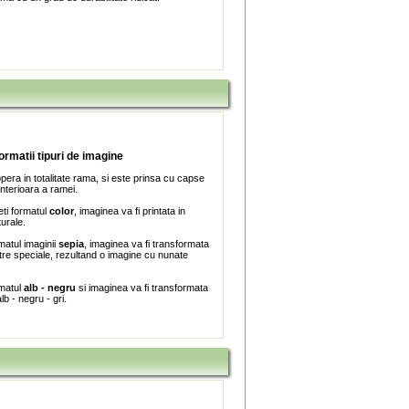
formatii tipuri de imagine
era in totalitate rama, si este prinsa cu capse
interioara a ramei.
ti formatul
color
, imaginea va fi printata in
turale.
matul imaginii
sepia
, imaginea va fi transformata
iltre speciale, rezultand o imagine cu nunate
rmatul
alb - negru
si imaginea va fi transformata
lb - negru - gri.