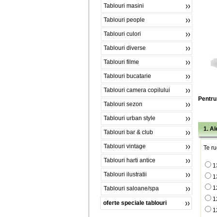
Tablouri masini
Tablouri people
Tablouri culori
Tablouri diverse
Tablouri filme
Tablouri bucatarie
Tablouri camera copilului
Pentru 
Tablouri sezon
Tablouri urban style
1. A
Tablouri bar & club
Tablouri vintage
Te ru
Tablouri harti antice
1
Tablouri ilustratii
1
1
Tablouri saloane/spa
1
oferte speciale tablouri
1