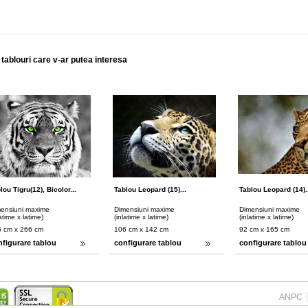
 tablouri care v-ar putea interesa
lou Tigru(12), Bicolor...
Tablou Leopard (15)...
Tablou Leopard (14).
ensiuni maxime
Dimensiuni maxime
Dimensiuni maxime
latime x latime)
(inlatime x latime)
(inlatime x latime)
 cm x 266 cm
106 cm x 142 cm
92 cm x 165 cm
nfigurare tablou
configurare tablou
configurare tablou
ANPC