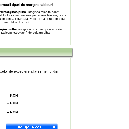
formatii tipuri de margine tablouri
eti
marginea plina
, imaginea folosita pentru
bloului se va continua pe ramele laterale, fiind in
 imaginea incarcata. Este formatul recomandat
tru un tablou de efect.
rginea alba
, imaginea nu va acoperi si partile
e tabloului care vor fi de culoare alba.
xelor de expediere aflat in meniul din
--
RON
--
RON
--
RON