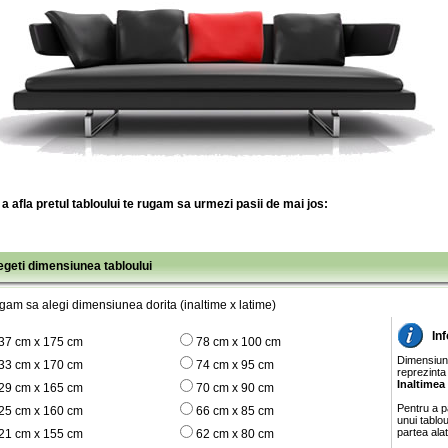
a afla pretul tabloului te rugam sa urmezi pasii de mai jos:
legeti dimensiunea tabloului
gam sa alegi dimensiunea dorita (inaltime x latime)
In
37 cm x 175 cm
78 cm x 100 cm
Dimensiunil
33 cm x 170 cm
74 cm x 95 cm
reprezinta
Inaltimea
29 cm x 165 cm
70 cm x 90 cm
Pentru a pa
25 cm x 160 cm
66 cm x 85 cm
unui tablo
partea ala
21 cm x 155 cm
62 cm x 80 cm