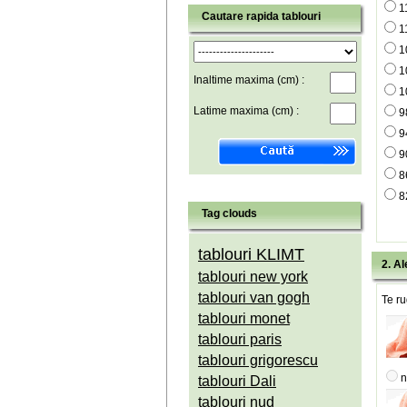
1
Cautare rapida tablouri
1
1
1
Inaltime maxima (cm) :
1
Latime maxima (cm) :
9
9
9
8
8
Tag clouds
tablouri KLIMT
2. Al
tablouri new york
tablouri van gogh
Te ru
tablouri monet
tablouri paris
tablouri grigorescu
n
tablouri Dali
tablouri nud