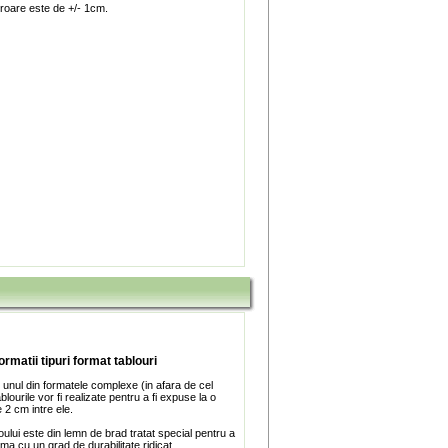
roare este de +/- 1cm.
ormatii tipuri format tablouri
 unul din formatele complexe (in afara de cel
blourile vor fi realizate pentru a fi expuse la o
 2 cm intre ele.
ului este din lemn de brad tratat special pentru a
ma cu un grad de durabilitate ridicat.