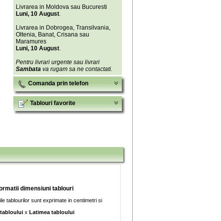
Livrarea in Moldova sau Bucuresti
Luni, 10 August
.
Livrarea in Dobrogea, Transilvania,
Oltenia, Banat, Crisana sau
Maramures
Luni, 10 August
.
Pentru livrari urgente sau livrari
Sambata
va rugam sa ne contactati.
Comanda prin telefon
Tablouri favorite
formatii dimensiuni tablouri
e tablourilor sunt exprimate in centimetri si
 tabloului
x
Latimea tabloului