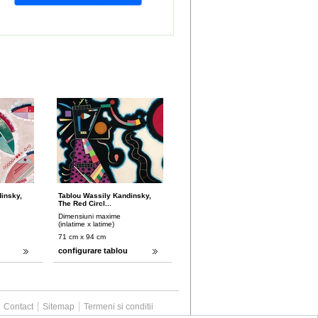
insky,
Tablou Wassily Kandinsky,
The Red Circl...
Dimensiuni maxime
(inlatime x latime)
71 cm x 94 cm
configurare tablou
Contact
Sitemap
Termeni si conditii