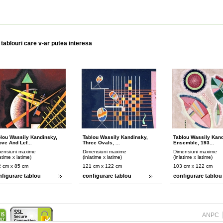
 tablouri care v-ar putea interesa
lou Wassily Kandinsky,
Tablou Wassily Kandinsky,
Tablou Wassily Kand
ve And Lef...
Three Ovals, ...
Ensemble, 193...
ensiuni maxime
Dimensiuni maxime
Dimensiuni maxime
latime x latime)
(inlatime x latime)
(inlatime x latime)
 cm x 85 cm
121 cm x 122 cm
103 cm x 122 cm
nfigurare tablou
configurare tablou
configurare tablou
ANPC