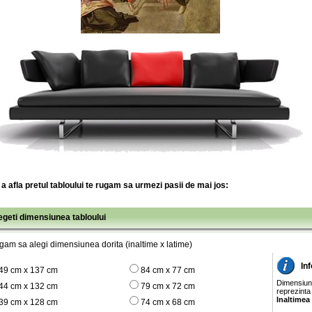
a afla pretul tabloului te rugam sa urmezi pasii de mai jos:
legeti dimensiunea tabloului
gam sa alegi dimensiunea dorita (inaltime x latime)
In
49 cm x 137 cm
84 cm x 77 cm
Dimensiunil
44 cm x 132 cm
79 cm x 72 cm
reprezinta
Inaltimea
39 cm x 128 cm
74 cm x 68 cm