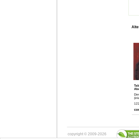
Alte
Tab
Abo
Dim
(in
122
co
copyright © 2009-2026