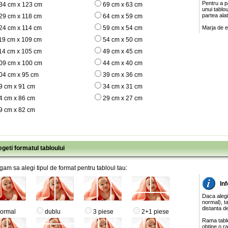
Pentru a pa
34 cm x 123 cm
69 cm x 63 cm
unui tablo
partea ala
29 cm x 118 cm
64 cm x 59 cm
24 cm x 114 cm
59 cm x 54 cm
Marja de e
19 cm x 109 cm
54 cm x 50 cm
14 cm x 105 cm
49 cm x 45 cm
09 cm x 100 cm
44 cm x 40 cm
04 cm x 95 cm
39 cm x 36 cm
9 cm x 91 cm
34 cm x 31 cm
4 cm x 86 cm
29 cm x 27 cm
9 cm x 82 cm
egeti formatul tabloului
gam sa alegi tipul de format pentru tabloul tau:
Inf
Daca alegi
normal), ta
distanta de
ormal
dublu
3 piese
2+1 piese
Rama tablo
obtine o ra