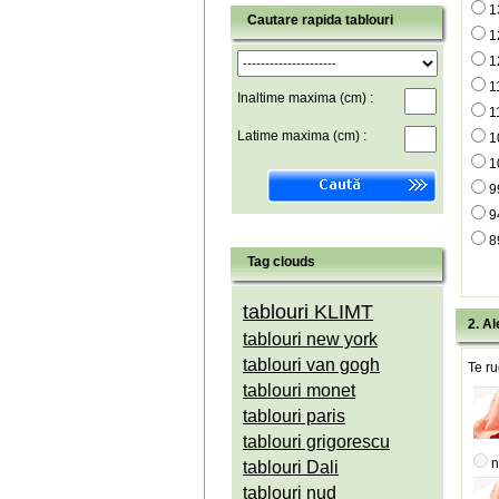
1
Cautare rapida tablouri
1
1
1
Inaltime maxima (cm) :
1
Latime maxima (cm) :
1
1
9
9
8
Tag clouds
tablouri KLIMT
2. Al
tablouri new york
tablouri van gogh
Te ru
tablouri monet
tablouri paris
tablouri grigorescu
n
tablouri Dali
tablouri nud