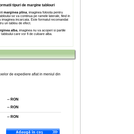
formatii tipuri de margine tablouri
eti
marginea plina
, imaginea folosita pentru
bloului se va continua pe ramele laterale, fiind in
 imaginea incarcata. Este formatul recomandat
tru un tablou de efect.
rginea alba
, imaginea nu va acoperi si partile
e tabloului care vor fi de culoare alba.
xelor de expediere aflat in meniul din
--
RON
--
RON
--
RON