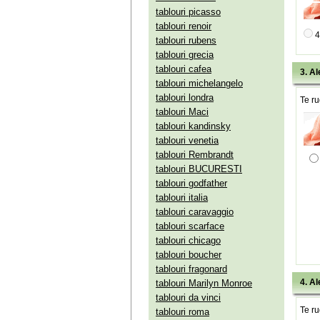
tablouri picasso
tablouri renoir
4
tablouri rubens
tablouri grecia
tablouri cafea
3. Al
tablouri michelangelo
tablouri londra
Te ru
tablouri Maci
tablouri kandinsky
tablouri venetia
tablouri Rembrandt
tablouri BUCURESTI
tablouri godfather
tablouri italia
tablouri caravaggio
tablouri scarface
tablouri chicago
tablouri boucher
tablouri fragonard
4. Al
tablouri Marilyn Monroe
tablouri da vinci
Te ru
tablouri roma