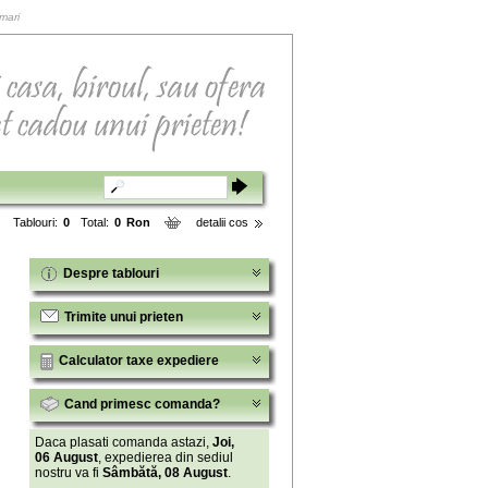
 mari
Tablouri:
0
Total:
0
Ron
detalii cos
Despre tablouri
Trimite unui prieten
Calculator taxe expediere
Cand primesc comanda?
Daca plasati comanda astazi,
Joi,
06 August
, expedierea din sediul
nostru va fi
Sâmbătă, 08 August
.