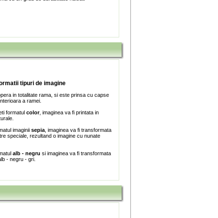
formatii tipuri de imagine
era in totalitate rama, si este prinsa cu capse
interioara a ramei.
ti formatul
color
, imaginea va fi printata in
turale.
matul imaginii
sepia
, imaginea va fi transformata
iltre speciale, rezultand o imagine cu nunate
rmatul
alb - negru
si imaginea va fi transformata
lb - negru - gri.