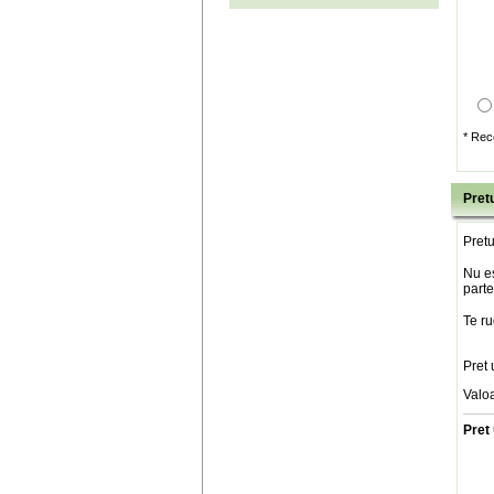
* Rec
Pretu
Pretu
Nu es
parte
Te ru
Pret 
Valo
Pret 