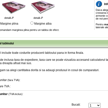
In
Daca aleg
creearea ta
armonie cu
detalii
detalii
de noi pen
Margine plina
Margine alba
Pentru
ma
laterale al
omandam marginea plina pentru un tablou de efect.
l tabloului
l include toate costurile producerii tabloului pana in forma finala
.
te inclusa taxa de expediere, taxa care se poate vizualiza accesand calculatorul ta
a dreapta afisat mai sus.
gam sa alegi cantitatea dorita si sa adaugi produsul in cosul de cumparaturi.
unitar
:
(fara TVA)
are TVA
:
unitar
:
(TVA inclus)
Bucati: