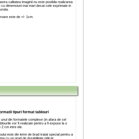
stra calitatea imaginii nu este posibila realizarea
u cu dimensiuni mai mari decat cele exprimate in
turata.
roare este de +/- 1cm.
ormatii tipuri format tablouri
 unul din formatele complexe (in afara de cel
blourile vor fi realizate pentru a fi expuse la o
 2 cm intre ele.
ului este din lemn de brad tratat special pentru a
ma cu un grad de durabilitate ridicat.