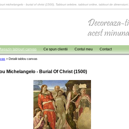
ouri michelangelo - burial of christ (1500), Tablouri celebre, tablouri online, tablouri de dimensiuni
agazin tablouri canvas
Ce spun clientii
Contul meu
Contact
nvas
>
Detalii tablou canvas
ou Michelangelo - Burial Of Christ (1500)