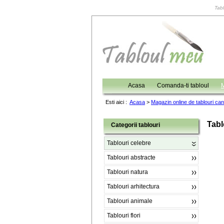
Tabl
Acasa
Comanda-ti tabloul
M
Esti aici :
Acasa
>
Magazin online de tablouri ca
Tabl
Categorii tablouri
Tablouri celebre
Tablouri abstracte
Tablouri natura
Tablouri arhitectura
Tablouri animale
Tablouri flori