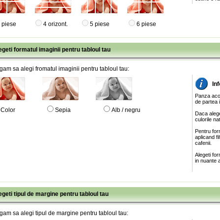
 piese
4 orizont.
5 piese
6 piese
egeti formatul imaginii pentru tabloul tau
gam sa alegi fromatul imaginii pentru tabloul tau:
In
Panza acop
de partea 
Color
Sepia
Alb / negru
Daca alege
culorile na
Pentru for
aplicand f
cafenii.
Alegeti fo
in nuante a
egeti tipul de margine pentru tabloul tau
gam sa alegi tipul de margine pentru tabloul tau: