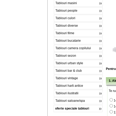
Tablouri masini
Tablouri people
Tablouri culori
Tablouri diverse
Tablouri filme
Tablouri bucatarie
Tablouri camera copilului
Tablouri sezon
Tablouri urban style
Pentru 
Tablouri bar & club
Tablouri vintage
1. A
Tablouri harti antice
Te ru
Tablouri ilustratii
1
Tablouri saloane/spa
1
oferte speciale tablouri
1