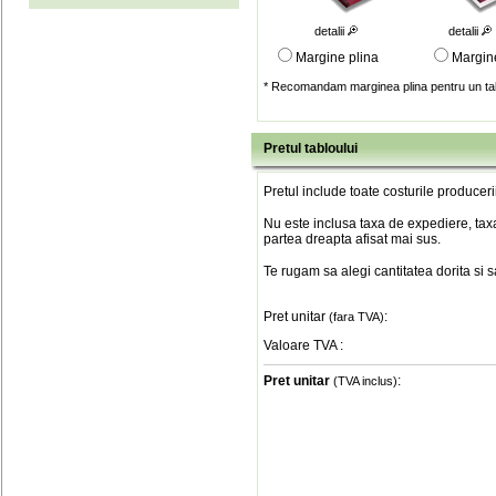
detalii
detalii
Margine plina
Margin
* Recomandam marginea plina pentru un tab
Pretul tabloului
Pretul include toate costurile produceri
Nu este inclusa taxa de expediere, taxa
partea dreapta afisat mai sus.
Te rugam sa alegi cantitatea dorita si 
Pret unitar
:
(fara TVA)
Valoare TVA
:
Pret unitar
:
(TVA inclus)