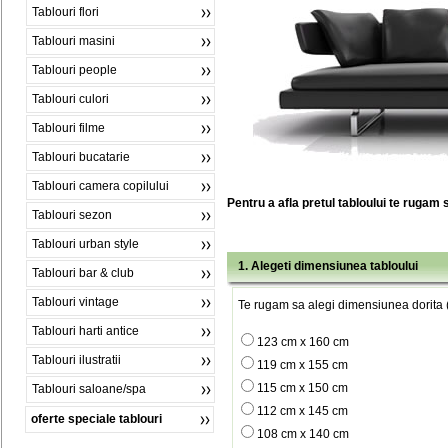
Tablouri flori
Tablouri masini
Tablouri people
Tablouri culori
Tablouri filme
Tablouri bucatarie
Tablouri camera copilului
Pentru a afla pretul tabloului te rugam 
Tablouri sezon
Tablouri urban style
1. Alegeti dimensiunea tabloului
Tablouri bar & club
Tablouri vintage
Te rugam sa alegi dimensiunea dorita (
Tablouri harti antice
123 cm x 160 cm
Tablouri ilustratii
119 cm x 155 cm
115 cm x 150 cm
Tablouri saloane/spa
112 cm x 145 cm
oferte speciale tablouri
108 cm x 140 cm