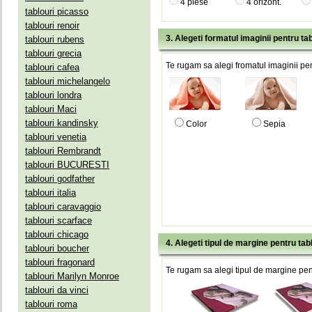
4 piese
4 orizont.
tablouri picasso
tablouri renoir
3. Alegeti formatul imaginii pentru tab
tablouri rubens
tablouri grecia
Te rugam sa alegi fromatul imaginii pen
tablouri cafea
tablouri michelangelo
tablouri londra
tablouri Maci
tablouri kandinsky
Color
Sepia
tablouri venetia
tablouri Rembrandt
tablouri BUCURESTI
tablouri godfather
tablouri italia
tablouri caravaggio
tablouri scarface
tablouri chicago
4. Alegeti tipul de margine pentru tab
tablouri boucher
tablouri fragonard
Te rugam sa alegi tipul de margine pent
tablouri Marilyn Monroe
tablouri da vinci
tablouri roma