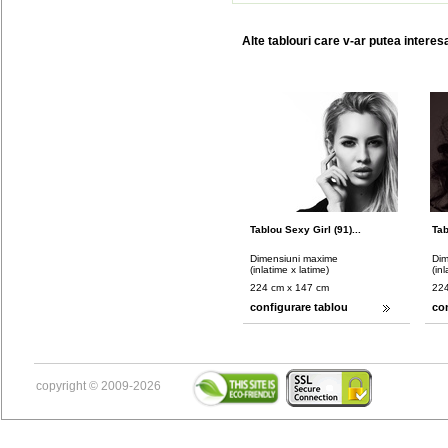
Alte tablouri care v-ar putea interes
Tablou Sexy Girl (91)...
Tab
Dimensiuni maxime
Dim
(inlatime x latime)
(in
224 cm x 147 cm
224
configurare tablou
co
copyright © 2009-2026