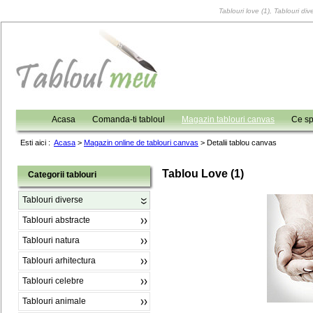
Tablouri love (1), Tablouri div
Acasa
Comanda-ti tabloul
Magazin tablouri canvas
Ce sp
Esti aici :
Acasa
>
Magazin online de tablouri canvas
>
Detalii tablou canvas
Tablou Love (1)
Categorii tablouri
Tablouri diverse
Tablouri abstracte
Tablouri natura
Tablouri arhitectura
Tablouri celebre
Tablouri animale