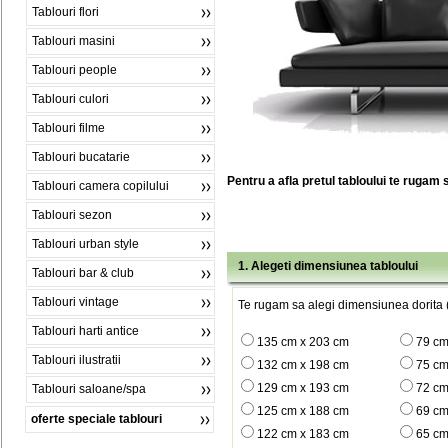
Tablouri flori
Tablouri masini
Tablouri people
Tablouri culori
Tablouri filme
Tablouri bucatarie
Pentru a afla pretul tabloului te rugam 
Tablouri camera copilului
Tablouri sezon
Tablouri urban style
1. Alegeti dimensiunea tabloului
Tablouri bar & club
Tablouri vintage
Te rugam sa alegi dimensiunea dorita (
Tablouri harti antice
135 cm x 203 cm
79 cm
Tablouri ilustratii
132 cm x 198 cm
75 cm
129 cm x 193 cm
72 cm
Tablouri saloane/spa
125 cm x 188 cm
69 cm
oferte speciale tablouri
122 cm x 183 cm
65 cm