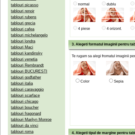
normal
dublu
tablouri picasso
tablouri renoir
tablouri rubens
tablouri grecia
4 piese
4 orizont.
tablouri cafea
tablouri michelangelo
tablouri londra
3. Alegeti formatul imaginii pentru tab
tablouri Maci
tablouri kandinsky
Te rugam sa alegi fromatul imaginii pen
tablouri venetia
tablouri Rembrandt
tablouri BUCURESTI
tablouri godfather
Color
Sepia
tablouri italia
tablouri caravaggio
tablouri scarface
tablouri chicago
tablouri boucher
tablouri fragonard
tablouri Marilyn Monroe
tablouri da vinci
tablouri roma
4. Alegeti tipul de margine pentru tab