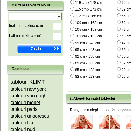
119 cm x 178 cm
62 cm
Cautare rapida tablouri
115 cm x 173 cm
59 cm
112 cm x 168 cm
55 cm
109 cm x 163 cm
52 cm
Inaltime maxima (cm) :
105 cm x 158 cm
49 cm
Latime maxima (cm) :
102 cm x 153 cm
45 cm
99 cm x 148 cm
42 cm
95 cm x 143 cm
39 cm
92 cm x 138 cm
35 cm
89 cm x 133 cm
32 cm
Tag clouds
85 cm x 128 cm
29 cm
82 cm x 123 cm
25 cm
tablouri KLIMT
tablouri new york
tablouri van gogh
2. Alegeti formatul tabloului
tablouri monet
tablouri paris
Te rugam sa alegi tipul de format pentru
tablouri grigorescu
tablouri Dali
tablouri nud