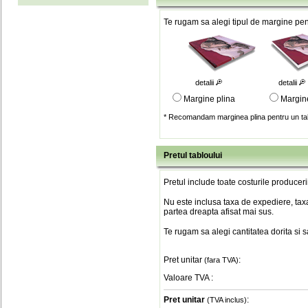
Te rugam sa alegi tipul de margine pent
detalii
detalii
Margine plina
Margin
* Recomandam marginea plina pentru un tab
Pretul tabloului
Pretul include toate costurile produceri
Nu este inclusa taxa de expediere, taxa
partea dreapta afisat mai sus.
Te rugam sa alegi cantitatea dorita si 
Pret unitar
:
(fara TVA)
Valoare TVA
:
Pret unitar
:
(TVA inclus)