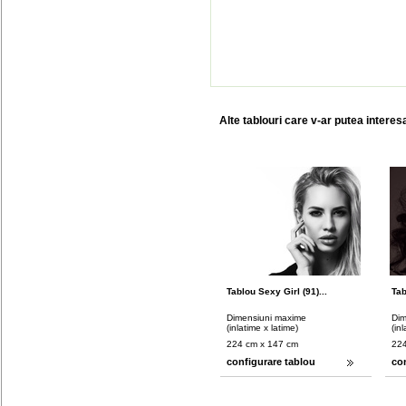
Alte tablouri care v-ar putea interes
Tablou Sexy Girl (91)...
Tab
Dimensiuni maxime
Dim
(inlatime x latime)
(in
224 cm x 147 cm
224
configurare tablou
co