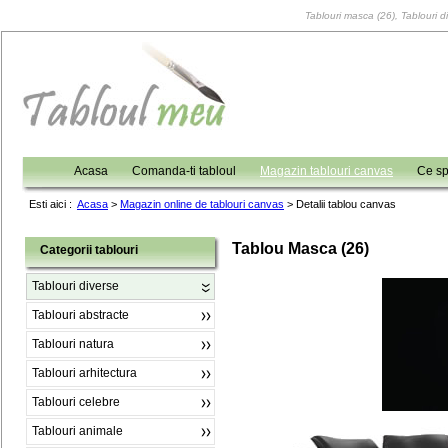
Tablouri masca (26), Tablouri di
Acasa
Comanda-ti tabloul
Magazin tablouri canvas
Ce sp
Esti aici :
Acasa
>
Magazin online de tablouri canvas
>
Detalii tablou canvas
Tablou Masca (26)
Categorii tablouri
Tablouri diverse
Tablouri abstracte
Tablouri natura
Tablouri arhitectura
Tablouri celebre
Tablouri animale