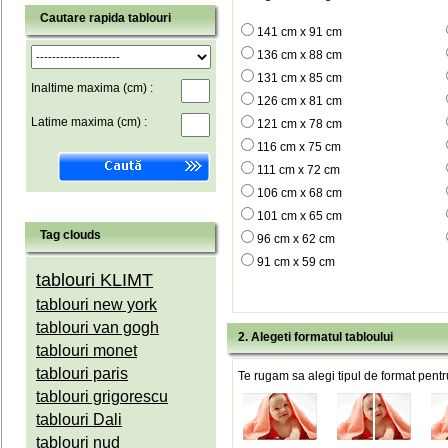
Cautare rapida tablouri
141 cm x 91 cm
136 cm x 88 cm
131 cm x 85 cm
Inaltime maxima (cm) :
126 cm x 81 cm
Latime maxima (cm) :
121 cm x 78 cm
116 cm x 75 cm
111 cm x 72 cm
106 cm x 68 cm
101 cm x 65 cm
Tag clouds
96 cm x 62 cm
91 cm x 59 cm
tablouri KLIMT
tablouri new york
tablouri van gogh
2. Alegeti formatul tabloului
tablouri monet
tablouri paris
Te rugam sa alegi tipul de format pentru
tablouri grigorescu
tablouri Dali
tablouri nud