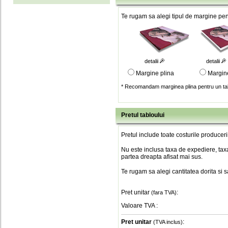
Te rugam sa alegi tipul de margine pent
detalii
detalii
Margine plina
Margin
* Recomandam marginea plina pentru un tab
Pretul tabloului
Pretul include toate costurile produceri
Nu este inclusa taxa de expediere, taxa
partea dreapta afisat mai sus.
Te rugam sa alegi cantitatea dorita si 
Pret unitar
:
(fara TVA)
Valoare TVA
:
Pret unitar
:
(TVA inclus)