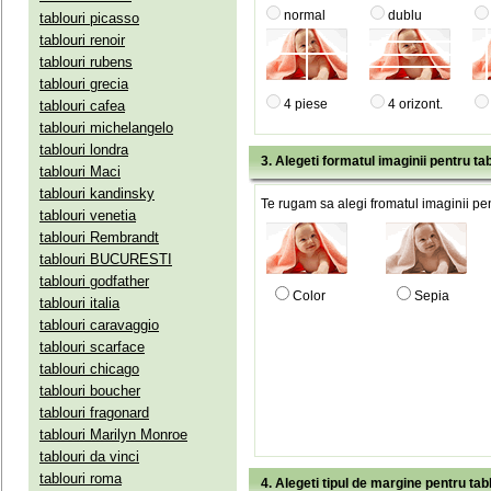
normal
dublu
tablouri picasso
tablouri renoir
tablouri rubens
tablouri grecia
4 piese
4 orizont.
tablouri cafea
tablouri michelangelo
tablouri londra
3. Alegeti formatul imaginii pentru tab
tablouri Maci
tablouri kandinsky
Te rugam sa alegi fromatul imaginii pen
tablouri venetia
tablouri Rembrandt
tablouri BUCURESTI
tablouri godfather
Color
Sepia
tablouri italia
tablouri caravaggio
tablouri scarface
tablouri chicago
tablouri boucher
tablouri fragonard
tablouri Marilyn Monroe
tablouri da vinci
tablouri roma
4. Alegeti tipul de margine pentru tab