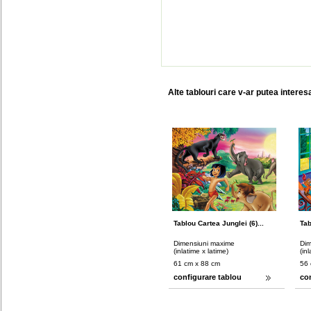
Alte tablouri care v-ar putea interes
Tablou Cartea Junglei (6)...
Tab
Dimensiuni maxime
Dim
(inlatime x latime)
(in
61 cm x 88 cm
56 
configurare tablou
co