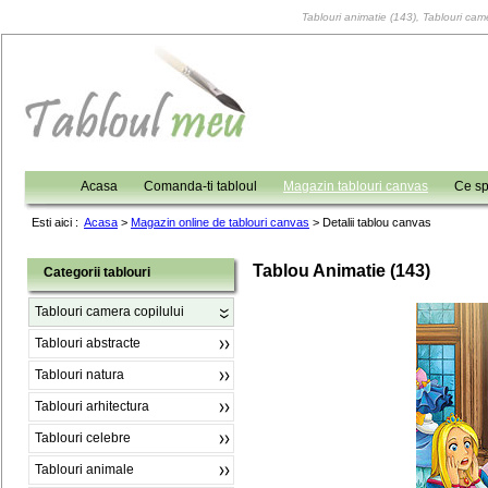
Tablouri animatie (143), Tablouri came
Acasa
Comanda-ti tabloul
Magazin tablouri canvas
Ce sp
Esti aici :
Acasa
>
Magazin online de tablouri canvas
>
Detalii tablou canvas
Tablou Animatie (143)
Categorii tablouri
Tablouri camera copilului
Tablouri abstracte
Tablouri natura
Tablouri arhitectura
Tablouri celebre
Tablouri animale