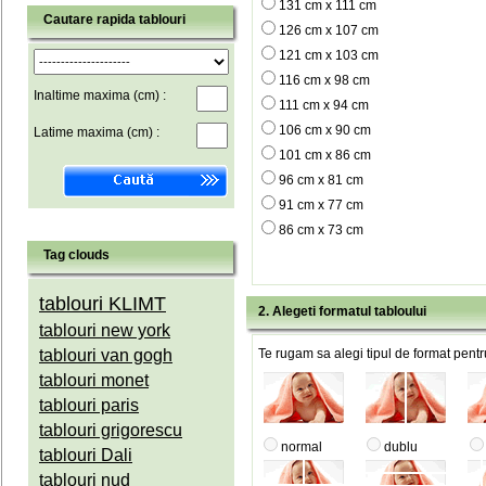
131 cm x 111 cm
Cautare rapida tablouri
126 cm x 107 cm
121 cm x 103 cm
116 cm x 98 cm
Inaltime maxima (cm) :
111 cm x 94 cm
106 cm x 90 cm
Latime maxima (cm) :
101 cm x 86 cm
96 cm x 81 cm
91 cm x 77 cm
86 cm x 73 cm
Tag clouds
tablouri KLIMT
2. Alegeti formatul tabloului
tablouri new york
tablouri van gogh
Te rugam sa alegi tipul de format pentru
tablouri monet
tablouri paris
tablouri grigorescu
normal
dublu
tablouri Dali
tablouri nud