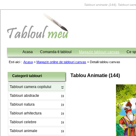
Tablouri animatie (144), Tablouri came
Acasa
Comanda-ti tabloul
Magazin tablouri canvas
Ce sp
Esti aici :
Acasa
>
Magazin online de tablouri canvas
>
Detalii tablou canvas
Tablou Animatie (144)
Categorii tablouri
Tablouri camera copilului
Tablouri abstracte
Tablouri natura
Tablouri arhitectura
Tablouri celebre
Tablouri animale