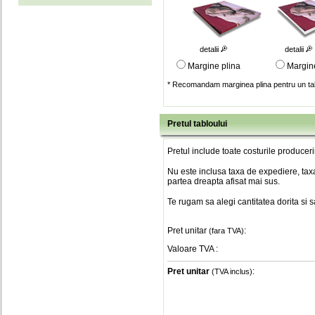
detalii
detalii
Margine plina
Margin
* Recomandam marginea plina pentru un tab
Pretul tabloului
Pretul include toate costurile produceri
Nu este inclusa taxa de expediere, taxa
partea dreapta afisat mai sus.
Te rugam sa alegi cantitatea dorita si 
Pret unitar
:
(fara TVA)
Valoare TVA
:
Pret unitar
:
(TVA inclus)