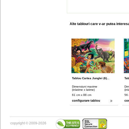
Alte tablouri care v-ar putea interes
Tablou Cartea Junglei (6)...
Tab
Dimensiuni maxime
Dim
(inlatime x latime)
(in
61 cm x 88 cm
56 
configurare tablou
co
copyright © 2009-2026