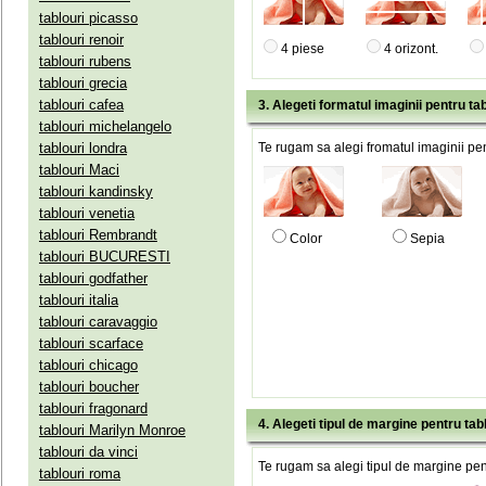
tablouri picasso
tablouri renoir
4 piese
4 orizont.
tablouri rubens
tablouri grecia
tablouri cafea
3. Alegeti formatul imaginii pentru tab
tablouri michelangelo
tablouri londra
Te rugam sa alegi fromatul imaginii pen
tablouri Maci
tablouri kandinsky
tablouri venetia
tablouri Rembrandt
Color
Sepia
tablouri BUCURESTI
tablouri godfather
tablouri italia
tablouri caravaggio
tablouri scarface
tablouri chicago
tablouri boucher
tablouri fragonard
4. Alegeti tipul de margine pentru tab
tablouri Marilyn Monroe
tablouri da vinci
Te rugam sa alegi tipul de margine pent
tablouri roma