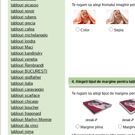
tablouri picasso
Te rugam sa alegi fromatul imaginii pen
tablouri renoir
tablouri rubens
tablouri grecia
tablouri cafea
Color
Sepia
tablouri michelangelo
tablouri londra
tablouri Maci
tablouri kandinsky
tablouri venetia
tablouri Rembrandt
tablouri BUCURESTI
tablouri godfather
4. Alegeti tipul de margine pentru tab
tablouri italia
tablouri caravaggio
Te rugam sa alegi tipul de margine pent
tablouri scarface
tablouri chicago
tablouri boucher
tablouri fragonard
tablouri Marilyn Monroe
detalii
detalii
tablouri da vinci
Margine plina
Margin
tablouri roma