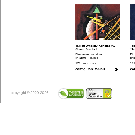
Tablou Wassily Kandinsky,
Tab
Above And Lef...
Thr
Dimensiuni maxime
Dim
(inlatime x latime)
(in
122 cm x 85 cm
121
configurare tablou
co
copyright © 2009-2026