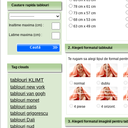
83 cm x 65 cm
Cautare rapida tablouri
78 cm x 61 cm
73 cm x 57 cm
68 cm x 53 cm
Inaltime maxima (cm) :
63 cm x 49 cm
Latime maxima (cm) :
2. Alegeti formatul tabloului
Te rugam sa alegi tipul de format pentru
Tag clouds
tablouri KLIMT
normal
dublu
tablouri new york
tablouri van gogh
tablouri monet
tablouri paris
4 piese
4 orizont.
tablouri grigorescu
tablouri Dali
3. Alegeti formatul imaginii pentru tab
tablouri nud