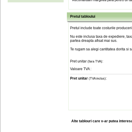
* Recomandam marginea plina pentru un tab
Pretul tabloului
Pretul include toate costurile produceri
Nu este inclusa taxa de expediere, taxa
partea dreapta afisat mai sus.
Te rugam sa alegi cantitatea dorita si 
Pret unitar
:
(fara TVA)
Valoare TVA
:
Pret unitar
:
(TVA inclus)
Alte tablouri care v-ar putea interes