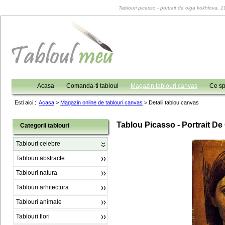
Tablouri picasso - portrait de olga kokhlova, 1
Acasa
Comanda-ti tabloul
Magazin tablouri canvas
Ce sp
Esti aici :
Acasa
>
Magazin online de tablouri canvas
>
Detalii tablou canvas
Tablou Picasso - Portrait D
Categorii tablouri
Tablouri celebre
Tablouri abstracte
Tablouri natura
Tablouri arhitectura
Tablouri animale
Tablouri flori