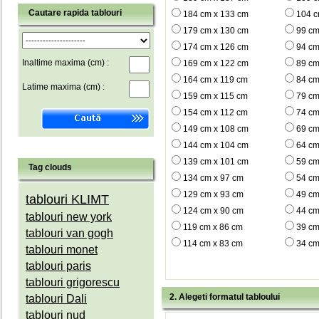
Cautare rapida tablouri
184 cm x 133 cm
104 c
179 cm x 130 cm
99 cm
174 cm x 126 cm
94 cm
Inaltime maxima (cm) :
169 cm x 122 cm
89 cm
164 cm x 119 cm
84 cm
Latime maxima (cm) :
159 cm x 115 cm
79 cm
154 cm x 112 cm
74 cm
149 cm x 108 cm
69 cm
144 cm x 104 cm
64 cm
139 cm x 101 cm
59 cm
Tag clouds
134 cm x 97 cm
54 cm
129 cm x 93 cm
49 cm
tablouri KLIMT
124 cm x 90 cm
44 cm
tablouri new york
119 cm x 86 cm
39 cm
tablouri van gogh
114 cm x 83 cm
34 cm
tablouri monet
tablouri paris
tablouri grigorescu
2. Alegeti formatul tabloului
tablouri Dali
tablouri nud