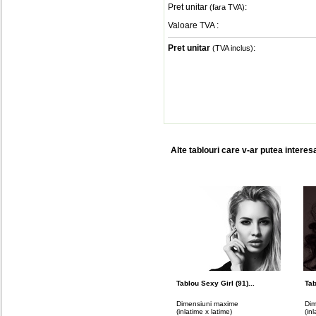
Pret unitar
:
(fara TVA)
Valoare TVA
:
Pret unitar
:
(TVA inclus)
Alte tablouri care v-ar putea interes
Tablou Sexy Girl (91)...
Tab
Dimensiuni maxime
Dim
(inlatime x latime)
(in