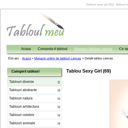
Tablouri sexy girl (69), Tablouri
Acasa
Comanda-ti tabloul
Magazin tablouri canvas
Ce sp
Esti aici :
Acasa
>
Magazin online de tablouri canvas
>
Detalii tablou canvas
Tablou Sexy Girl (69)
Categorii tablouri
Tablouri diverse
Tablouri abstracte
Tablouri natura
Tablouri arhitectura
Tablouri celebre
Tablouri animale