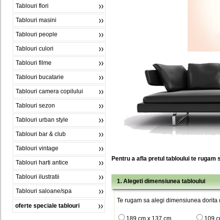
Tablouri flori
Tablouri masini
Tablouri people
Tablouri culori
Tablouri filme
Tablouri bucatarie
Tablouri camera copilului
Tablouri sezon
Tablouri urban style
Tablouri bar & club
Tablouri vintage
Pentru a afla pretul tabloului te rugam 
Tablouri harti antice
Tablouri ilustratii
1. Alegeti dimensiunea tabloului
Tablouri saloane/spa
Te rugam sa alegi dimensiunea dorita (
oferte speciale tablouri
189 cm x 137 cm
109 c