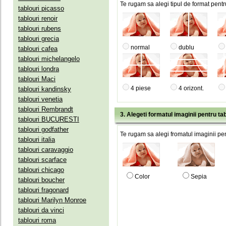
Te rugam sa alegi tipul de format pentru
tablouri picasso
tablouri renoir
tablouri rubens
tablouri grecia
normal
dublu
tablouri cafea
tablouri michelangelo
tablouri londra
tablouri Maci
4 piese
4 orizont.
tablouri kandinsky
tablouri venetia
tablouri Rembrandt
3. Alegeti formatul imaginii pentru tab
tablouri BUCURESTI
tablouri godfather
Te rugam sa alegi fromatul imaginii pen
tablouri italia
tablouri caravaggio
tablouri scarface
tablouri chicago
Color
Sepia
tablouri boucher
tablouri fragonard
tablouri Marilyn Monroe
tablouri da vinci
tablouri roma