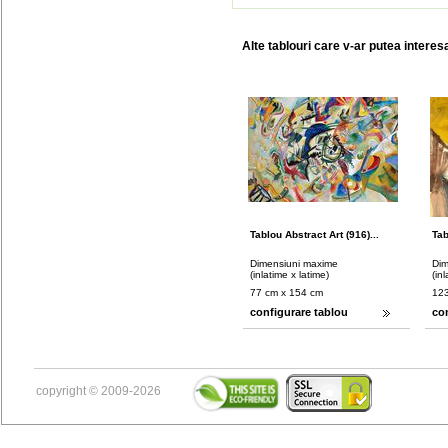
Alte tablouri care v-ar putea interes
Tablou Abstract Art (916)...
Tab
Dimensiuni maxime
Dim
(inlatime x latime)
(in
77 cm x 154 cm
123
configurare tablou
co
copyright © 2009-2026