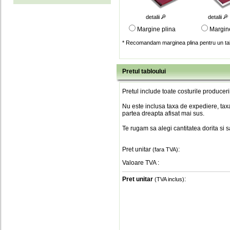
detalii
detalii
Margine plina
Margin
* Recomandam marginea plina pentru un tab
Pretul tabloului
Pretul include toate costurile produceri
Nu este inclusa taxa de expediere, taxa
partea dreapta afisat mai sus.
Te rugam sa alegi cantitatea dorita si 
Pret unitar
:
(fara TVA)
Valoare TVA
:
Pret unitar
:
(TVA inclus)