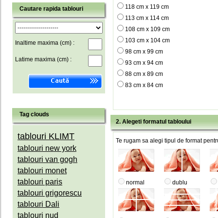
118 cm x 119 cm
Cautare rapida tablouri
113 cm x 114 cm
108 cm x 109 cm
103 cm x 104 cm
Inaltime maxima (cm) :
98 cm x 99 cm
Latime maxima (cm) :
93 cm x 94 cm
88 cm x 89 cm
83 cm x 84 cm
Tag clouds
2. Alegeti formatul tabloului
tablouri KLIMT
Te rugam sa alegi tipul de format pentru
tablouri new york
tablouri van gogh
tablouri monet
tablouri paris
normal
dublu
tablouri grigorescu
tablouri Dali
tablouri nud