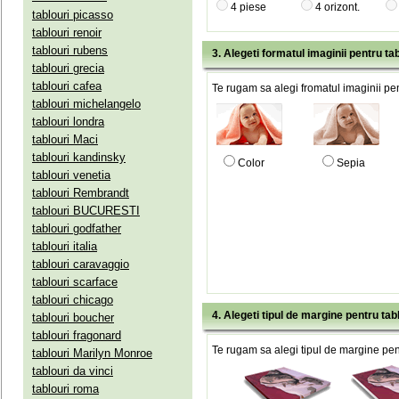
4 piese
4 orizont.
tablouri picasso
tablouri renoir
tablouri rubens
3. Alegeti formatul imaginii pentru tab
tablouri grecia
tablouri cafea
Te rugam sa alegi fromatul imaginii pen
tablouri michelangelo
tablouri londra
tablouri Maci
tablouri kandinsky
Color
Sepia
tablouri venetia
tablouri Rembrandt
tablouri BUCURESTI
tablouri godfather
tablouri italia
tablouri caravaggio
tablouri scarface
tablouri chicago
4. Alegeti tipul de margine pentru tab
tablouri boucher
tablouri fragonard
Te rugam sa alegi tipul de margine pent
tablouri Marilyn Monroe
tablouri da vinci
tablouri roma