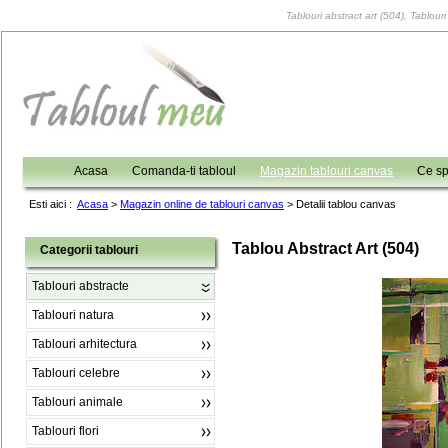
Tablouri abstract art (504), Tablouri
Acasa
Comanda-ti tabloul
Magazin tablouri canvas
Ce sp
Esti aici :
Acasa
>
Magazin online de tablouri canvas
>
Detalii tablou canvas
Tablou Abstract Art (504)
Categorii tablouri
Tablouri abstracte
Tablouri natura
Tablouri arhitectura
Tablouri celebre
Tablouri animale
Tablouri flori