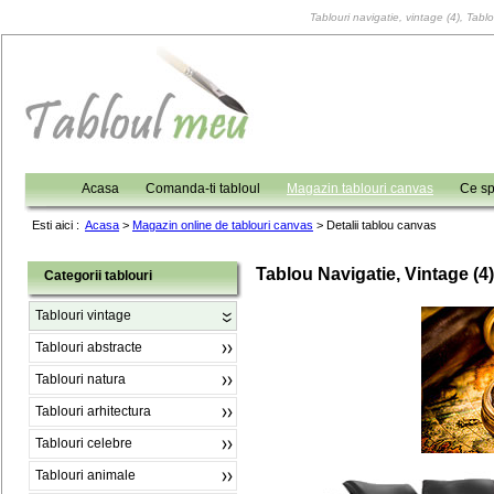
Tablouri navigatie, vintage (4), Tablo
Acasa
Comanda-ti tabloul
Magazin tablouri canvas
Ce sp
Esti aici :
Acasa
>
Magazin online de tablouri canvas
>
Detalii tablou canvas
Tablou Navigatie, Vintage (4)
Categorii tablouri
Tablouri vintage
Tablouri abstracte
Tablouri natura
Tablouri arhitectura
Tablouri celebre
Tablouri animale