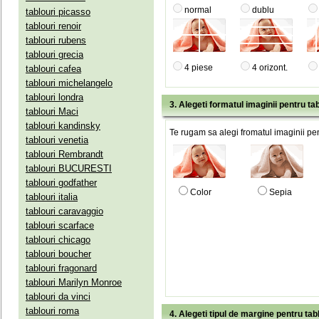
normal
dublu
tablouri picasso
tablouri renoir
tablouri rubens
tablouri grecia
4 piese
4 orizont.
tablouri cafea
tablouri michelangelo
tablouri londra
3. Alegeti formatul imaginii pentru tab
tablouri Maci
tablouri kandinsky
Te rugam sa alegi fromatul imaginii pen
tablouri venetia
tablouri Rembrandt
tablouri BUCURESTI
tablouri godfather
Color
Sepia
tablouri italia
tablouri caravaggio
tablouri scarface
tablouri chicago
tablouri boucher
tablouri fragonard
tablouri Marilyn Monroe
tablouri da vinci
tablouri roma
4. Alegeti tipul de margine pentru tab