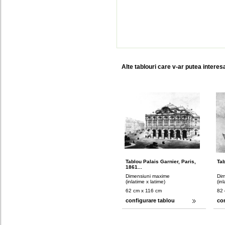
Alte tablouri care v-ar putea interes
Tablou Palais Garnier, Paris,
Tab
1861...
Dimensiuni maxime
Dim
(inlatime x latime)
(in
62 cm x 116 cm
82 
configurare tablou
co