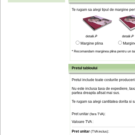
Te rugam sa alegi tipul de margine pent
detalii
detalii
Margine plina
Margin
* Recomandam marginea plina pentru un tab
Pretul tabloului
Pretul include toate costurile produceri
Nu este inclusa taxa de expediere, taxa
partea dreapta afisat mai sus.
Te rugam sa alegi cantitatea dorita si 
Pret unitar
:
(fara TVA)
Valoare TVA
:
Pret unitar
:
(TVA inclus)