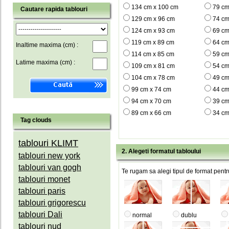
134 cm x 100 cm
79 cm
Cautare rapida tablouri
129 cm x 96 cm
74 cm
124 cm x 93 cm
69 cm
119 cm x 89 cm
64 cm
Inaltime maxima (cm) :
114 cm x 85 cm
59 cm
Latime maxima (cm) :
109 cm x 81 cm
54 cm
104 cm x 78 cm
49 cm
99 cm x 74 cm
44 cm
94 cm x 70 cm
39 cm
89 cm x 66 cm
34 cm
Tag clouds
tablouri KLIMT
2. Alegeti formatul tabloului
tablouri new york
tablouri van gogh
Te rugam sa alegi tipul de format pentru
tablouri monet
tablouri paris
tablouri grigorescu
tablouri Dali
normal
dublu
tablouri nud