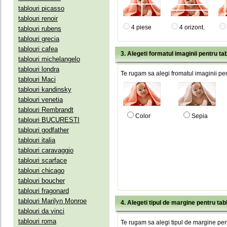
tablouri picasso
tablouri renoir
4 piese
4 orizont.
tablouri rubens
tablouri grecia
tablouri cafea
3. Alegeti formatul imaginii pentru tab
tablouri michelangelo
tablouri londra
Te rugam sa alegi fromatul imaginii pen
tablouri Maci
tablouri kandinsky
tablouri venetia
tablouri Rembrandt
Color
Sepia
tablouri BUCURESTI
tablouri godfather
tablouri italia
tablouri caravaggio
tablouri scarface
tablouri chicago
tablouri boucher
tablouri fragonard
tablouri Marilyn Monroe
4. Alegeti tipul de margine pentru tab
tablouri da vinci
tablouri roma
Te rugam sa alegi tipul de margine pent