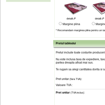
detalii
detalii
Margine plina
Margin
* Recomandam marginea plina pentru un tab
Pretul tabloului
Pretul include toate costurile produceri
Nu este inclusa taxa de expediere, taxa
partea dreapta afisat mai sus.
Te rugam sa alegi cantitatea dorita si 
Pret unitar
:
(fara TVA)
Valoare TVA
:
Pret unitar
:
(TVA inclus)