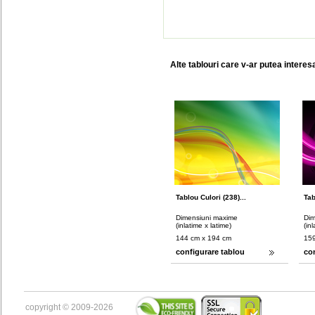
Alte tablouri care v-ar putea interes
Tablou Culori (238)...
Tab
Dimensiuni maxime
Dim
(inlatime x latime)
(in
144 cm x 194 cm
159
configurare tablou
co
copyright © 2009-2026