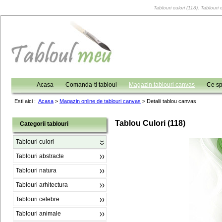
Tablouri culori (118), Tablouri 
Acasa
Comanda-ti tabloul
Magazin tablouri canvas
Ce sp
Esti aici :
Acasa
>
Magazin online de tablouri canvas
>
Detalii tablou canvas
Tablou Culori (118)
Categorii tablouri
Tablouri culori
Tablouri abstracte
Tablouri natura
Tablouri arhitectura
Tablouri celebre
Tablouri animale