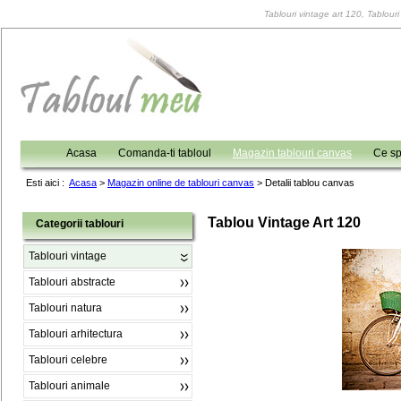
Tablouri vintage art 120, Tablouri
Acasa
Comanda-ti tabloul
Magazin tablouri canvas
Ce sp
Esti aici :
Acasa
>
Magazin online de tablouri canvas
>
Detalii tablou canvas
Tablou Vintage Art 120
Categorii tablouri
Tablouri vintage
Tablouri abstracte
Tablouri natura
Tablouri arhitectura
Tablouri celebre
Tablouri animale