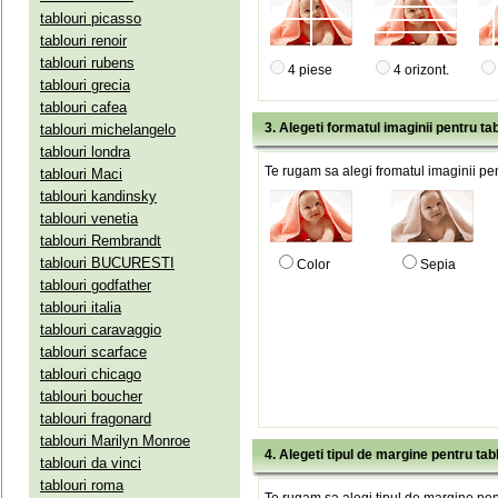
tablouri picasso
tablouri renoir
tablouri rubens
4 piese
4 orizont.
tablouri grecia
tablouri cafea
3. Alegeti formatul imaginii pentru tab
tablouri michelangelo
tablouri londra
Te rugam sa alegi fromatul imaginii pen
tablouri Maci
tablouri kandinsky
tablouri venetia
tablouri Rembrandt
tablouri BUCURESTI
Color
Sepia
tablouri godfather
tablouri italia
tablouri caravaggio
tablouri scarface
tablouri chicago
tablouri boucher
tablouri fragonard
tablouri Marilyn Monroe
4. Alegeti tipul de margine pentru tab
tablouri da vinci
tablouri roma