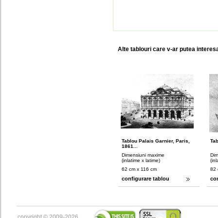
Alte tablouri care v-ar putea interes
Tablou Palais Garnier, Paris,
Tab
1861...
Dimensiuni maxime
Dim
(inlatime x latime)
(in
62 cm x 116 cm
82 
configurare tablou
co
copyright © 2009-2026