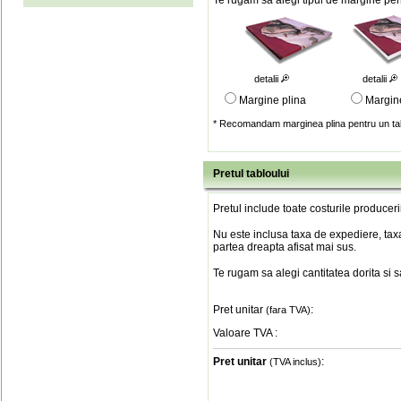
Te rugam sa alegi tipul de margine pent
detalii
detalii
Margine plina
Margin
* Recomandam marginea plina pentru un tab
Pretul tabloului
Pretul include toate costurile produceri
Nu este inclusa taxa de expediere, taxa
partea dreapta afisat mai sus.
Te rugam sa alegi cantitatea dorita si 
Pret unitar
:
(fara TVA)
Valoare TVA
:
Pret unitar
:
(TVA inclus)