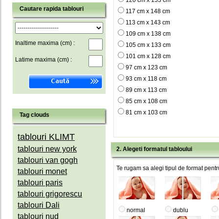
120 cm x 153 cm
Cautare rapida tablouri
117 cm x 148 cm
113 cm x 143 cm
109 cm x 138 cm
Inaltime maxima (cm) :
105 cm x 133 cm
101 cm x 128 cm
Latime maxima (cm) :
97 cm x 123 cm
93 cm x 118 cm
89 cm x 113 cm
85 cm x 108 cm
81 cm x 103 cm
Tag clouds
tablouri KLIMT
tablouri new york
2. Alegeti formatul tabloului
tablouri van gogh
Te rugam sa alegi tipul de format pentru
tablouri monet
tablouri paris
tablouri grigorescu
tablouri Dali
normal
dublu
tablouri nud