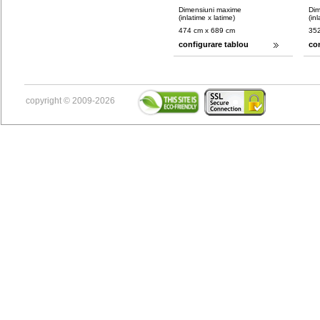
Dimensiuni maxime
Dim
(inlatime x latime)
(in
474 cm x 689 cm
352
configurare tablou
co
copyright © 2009-2026