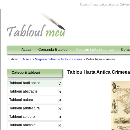
Tablouri harta antica crimeea, Tablouri
Acasa
Comanda-ti tabloul
Magazin tablouri canvas
Ce sp
Esti aici :
Acasa
>
Magazin online de tablouri canvas
>
Detalii tablou canvas
Tablou Harta Antica Crimeea
Categorii tablouri
Tablouri harti antice
Tablouri abstracte
Tablouri natura
Tablouri arhitectura
Tablouri celebre
Tablouri animale