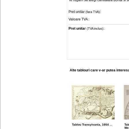
Te rugam sa alegi cantitatea dorita si 
Pret unitar
:
(fara TVA)
Valoare TVA
:
Pret unitar
:
(TVA inclus)
Alte tablouri care v-ar putea interes
Tablou Transylvania, 1664 ...
Ta
Wes