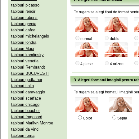
2. Alegeti formatul tabloului
tablouri picasso
tablouri renoir
Te rugam sa alegi tipul de format pentru
tablouri rubens
tablouri grecia
tablouri cafea
tablouri michelangelo
normal
dublu
tablouri londra
tablouri Maci
tablouri kandinsky
tablouri venetia
4 piese
4 orizont.
tablouri Rembrandt
tablouri BUCURESTI
tablouri godfather
3. Alegeti formatul imaginii pentru tab
tablouri italia
tablouri caravaggio
Te rugam sa alegi fromatul imaginii pen
tablouri scarface
tablouri chicago
tablouri boucher
tablouri fragonard
Color
Sepia
tablouri Marilyn Monroe
tablouri da vinci
tablouri roma