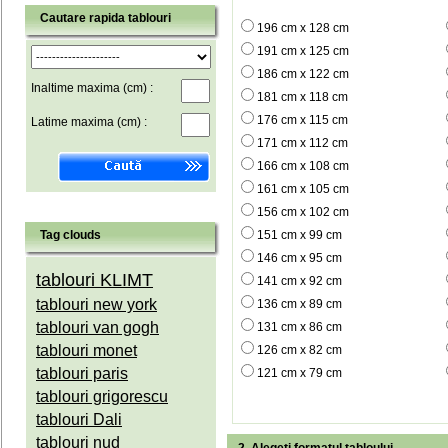
Cautare rapida tablouri
196 cm x 128 cm
191 cm x 125 cm
186 cm x 122 cm
Inaltime maxima (cm) :
181 cm x 118 cm
176 cm x 115 cm
Latime maxima (cm) :
171 cm x 112 cm
166 cm x 108 cm
161 cm x 105 cm
156 cm x 102 cm
Tag clouds
151 cm x 99 cm
146 cm x 95 cm
tablouri KLIMT
141 cm x 92 cm
tablouri new york
136 cm x 89 cm
tablouri van gogh
131 cm x 86 cm
tablouri monet
126 cm x 82 cm
tablouri paris
121 cm x 79 cm
tablouri grigorescu
tablouri Dali
tablouri nud