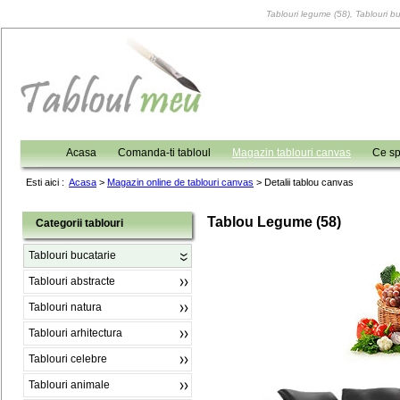
Tablouri legume (58), Tablouri bu
Acasa
Comanda-ti tabloul
Magazin tablouri canvas
Ce sp
Esti aici :
Acasa
>
Magazin online de tablouri canvas
>
Detalii tablou canvas
Tablou Legume (58)
Categorii tablouri
Tablouri bucatarie
Tablouri abstracte
Tablouri natura
Tablouri arhitectura
Tablouri celebre
Tablouri animale