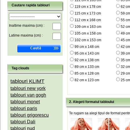
122 cm x 183 cm
65 cm
Cautare rapida tablouri
119 cm x 178 cm
62 cm
115 cm x 173 cm
59 cm
112 cm x 168 cm
55 cm
Inaltime maxima (cm) :
109 cm x 163 cm
52 cm
105 cm x 158 cm
49 cm
Latime maxima (cm) :
102 cm x 153 cm
45 cm
99 cm x 148 cm
42 cm
95 cm x 143 cm
39 cm
92 cm x 138 cm
35 cm
89 cm x 133 cm
32 cm
Tag clouds
85 cm x 128 cm
29 cm
82 cm x 123 cm
25 cm
tablouri KLIMT
tablouri new york
tablouri van gogh
tablouri monet
2. Alegeti formatul tabloului
tablouri paris
Te rugam sa alegi tipul de format pentru
tablouri grigorescu
tablouri Dali
tablouri nud