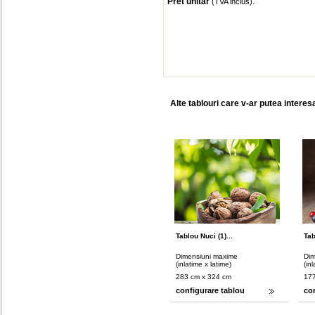
Pret unitar
:
(TVA inclus)
Alte tablouri care v-ar putea interes
Tablou Nuci (1)...
Tab
Dimensiuni maxime
Dim
(inlatime x latime)
(in
283 cm x 324 cm
177
configurare tablou
co