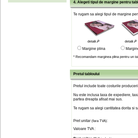
4. Alegeti tipul de margine pentru tab
Te rugam sa alegi tipul de margine pent
detalii
detalii
Margine plina
Margin
* Recomandam marginea plina pentru un tab
Pretul tabloului
Pretul include toate costurile produceri
Nu este inclusa taxa de expediere, taxa
partea dreapta afisat mai sus.
Te rugam sa alegi cantitatea dorita si 
Pret unitar
:
(fara TVA)
Valoare TVA
: