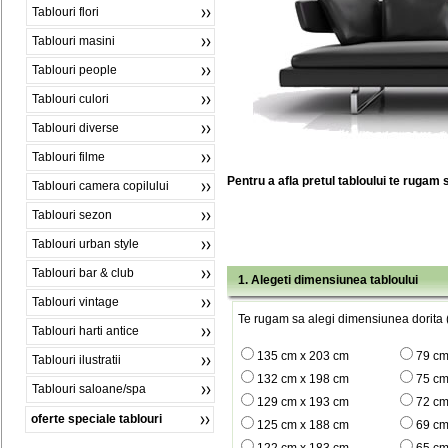
Tablouri flori
Tablouri masini
Tablouri people
Tablouri culori
Tablouri diverse
Tablouri filme
Pentru a afla pretul tabloului te rugam 
Tablouri camera copilului
Tablouri sezon
Tablouri urban style
Tablouri bar & club
1. Alegeti dimensiunea tabloului
Tablouri vintage
Te rugam sa alegi dimensiunea dorita (
Tablouri harti antice
135 cm x 203 cm
79 cm
Tablouri ilustratii
132 cm x 198 cm
75 cm
Tablouri saloane/spa
129 cm x 193 cm
72 cm
oferte speciale tablouri
125 cm x 188 cm
69 cm