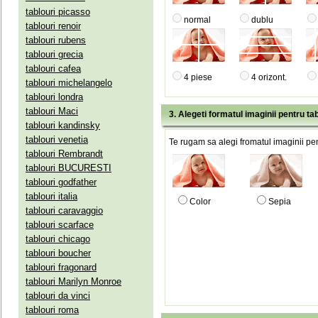
tablouri picasso
normal
dublu
tablouri renoir
tablouri rubens
tablouri grecia
tablouri cafea
4 piese
4 orizont.
tablouri michelangelo
tablouri londra
tablouri Maci
3. Alegeti formatul imaginii pentru tab
tablouri kandinsky
tablouri venetia
Te rugam sa alegi fromatul imaginii pen
tablouri Rembrandt
tablouri BUCURESTI
tablouri godfather
tablouri italia
Color
Sepia
tablouri caravaggio
tablouri scarface
tablouri chicago
tablouri boucher
tablouri fragonard
tablouri Marilyn Monroe
tablouri da vinci
tablouri roma