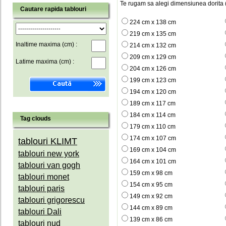
Te rugam sa alegi dimensiunea dorita (
Cautare rapida tablouri
224 cm x 138 cm
219 cm x 135 cm
Inaltime maxima (cm) :
214 cm x 132 cm
209 cm x 129 cm
Latime maxima (cm) :
204 cm x 126 cm
199 cm x 123 cm
194 cm x 120 cm
189 cm x 117 cm
184 cm x 114 cm
Tag clouds
179 cm x 110 cm
174 cm x 107 cm
tablouri KLIMT
169 cm x 104 cm
tablouri new york
164 cm x 101 cm
tablouri van gogh
159 cm x 98 cm
tablouri monet
154 cm x 95 cm
tablouri paris
149 cm x 92 cm
tablouri grigorescu
144 cm x 89 cm
tablouri Dali
139 cm x 86 cm
tablouri nud