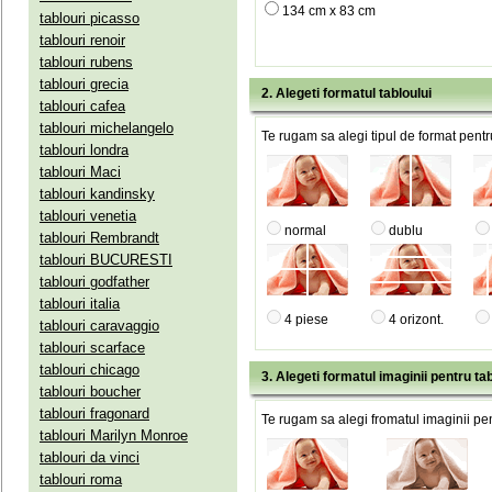
134 cm x 83 cm
tablouri picasso
tablouri renoir
tablouri rubens
tablouri grecia
2. Alegeti formatul tabloului
tablouri cafea
tablouri michelangelo
Te rugam sa alegi tipul de format pentru
tablouri londra
tablouri Maci
tablouri kandinsky
tablouri venetia
normal
dublu
tablouri Rembrandt
tablouri BUCURESTI
tablouri godfather
tablouri italia
4 piese
4 orizont.
tablouri caravaggio
tablouri scarface
tablouri chicago
3. Alegeti formatul imaginii pentru tab
tablouri boucher
tablouri fragonard
Te rugam sa alegi fromatul imaginii pen
tablouri Marilyn Monroe
tablouri da vinci
tablouri roma