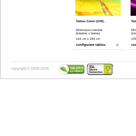
Tablou Culori (238)...
Tab
Dimensiuni maxime
Dim
(inlatime x latime)
(in
144 cm x 194 cm
159
configurare tablou
co
copyright © 2009-2026