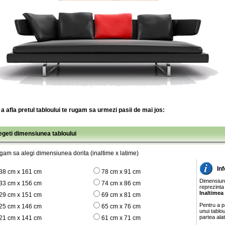
a afla pretul tabloului te rugam sa urmezi pasii de mai jos:
legeti dimensiunea tabloului
gam sa alegi dimensiunea dorita (inaltime x latime)
In
38 cm x 161 cm
78 cm x 91 cm
Dimensiunil
33 cm x 156 cm
74 cm x 86 cm
reprezinta
Inaltimea
29 cm x 151 cm
69 cm x 81 cm
Pentru a pa
25 cm x 146 cm
65 cm x 76 cm
unui tablo
partea ala
21 cm x 141 cm
61 cm x 71 cm