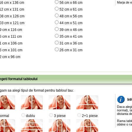
16 cm x 136 cm
56 cm x 66 cm
Marja de e
12 cm x 131 cm
52 cm x 61 cm
08 cm x 126 cm
48 cm x 56 cm
03 cm x 121 cm
44 cm x 51 cm
9 cm x 116 cm
39 cm x 46 cm
5 cm x 111 cm
35 cm x 41 cm
1 cm x 106 cm
31 cm x 36 cm
6 cm x 101 cm
26 cm x 31 cm
2 cm x 96 cm
egeti formatul tabloului
gam sa alegi tipul de format pentru tabloul tau:
Inf
Daca alegi
normal), ta
distanta de
ormal
dublu
3 piese
2+1 piese
Rama tablo
obtine o ra