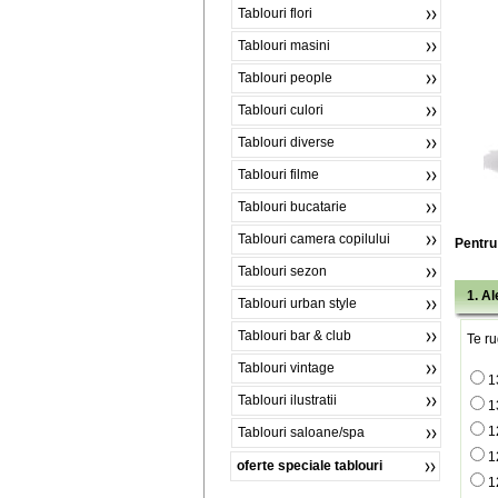
Tablouri flori
Tablouri masini
Tablouri people
Tablouri culori
Tablouri diverse
Tablouri filme
Tablouri bucatarie
Tablouri camera copilului
Pentru 
Tablouri sezon
1. A
Tablouri urban style
Tablouri bar & club
Te ru
Tablouri vintage
1
Tablouri ilustratii
1
1
Tablouri saloane/spa
1
oferte speciale tablouri
1