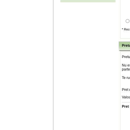
* Rec
Pretu
Pretu
Nu es
parte
Te ru
Pret 
Valo
Pret 