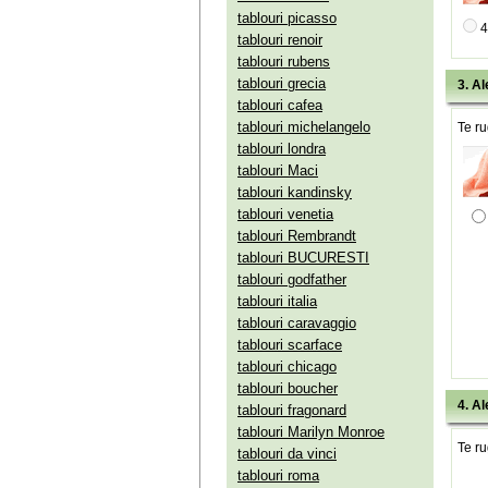
tablouri picasso
4
tablouri renoir
tablouri rubens
tablouri grecia
3. Al
tablouri cafea
tablouri michelangelo
Te ru
tablouri londra
tablouri Maci
tablouri kandinsky
tablouri venetia
tablouri Rembrandt
tablouri BUCURESTI
tablouri godfather
tablouri italia
tablouri caravaggio
tablouri scarface
tablouri chicago
tablouri boucher
4. Al
tablouri fragonard
tablouri Marilyn Monroe
Te ru
tablouri da vinci
tablouri roma