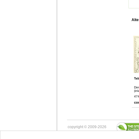
Alte
Tab
Dim
(in
474
co
copyright © 2009-2026