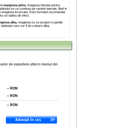
eti
marginea plina
, imaginea folosita pentru
bloului se va continua pe ramele laterale, fiind in
 imaginea incarcata. Este formatul recomandat
tru un tablou de efect.
rginea alba
, imaginea nu va acoperi si partile
e tabloului care vor fi de culoare alba.
xelor de expediere aflat in meniul din
--
RON
--
RON
--
RON