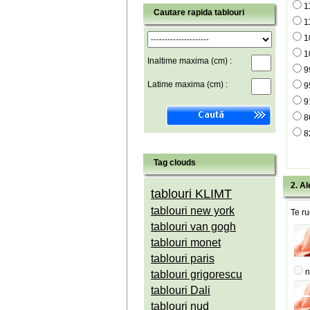
1
Cautare rapida tablouri
1
1
1
Inaltime maxima (cm) :
9
Latime maxima (cm) :
9
9
8
8
Tag clouds
2. Al
tablouri KLIMT
tablouri new york
Te ru
tablouri van gogh
tablouri monet
tablouri paris
n
tablouri grigorescu
tablouri Dali
tablouri nud