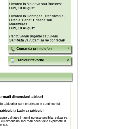
Livrarea in Moldova sau Bucuresti
Luni, 10 August
.
Livrarea in Dobrogea, Transilvania,
Oltenia, Banat, Crisana sau
Maramures
Luni, 10 August
.
Pentru livrari urgente sau livrari
Sambata
va rugam sa ne contactati.
Comanda prin telefon
Tablouri favorite
formatii dimensiuni tablouri
e tablourilor sunt exprimate in centimetri si
 tabloului
x
Latimea tabloului
stra calitatea imaginii nu este posibila realizarea
u cu dimensiuni mai mari decat cele exprimate in
turata.