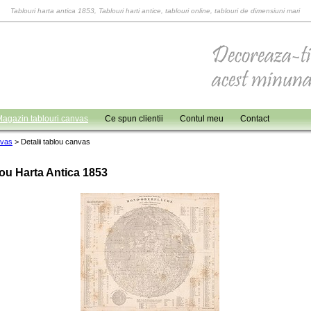
Tablouri harta antica 1853, Tablouri harti antice, tablouri online, tablouri de dimensiuni mari
agazin tablouri canvas
Ce spun clientii
Contul meu
Contact
nvas
>
Detalii tablou canvas
ou Harta Antica 1853