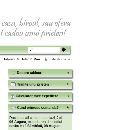
Tablouri:
0
Total:
0
Ron
detalii cos
Despre tablouri
Trimite unui prieten
Calculator taxe expediere
Cand primesc comanda?
Daca plasati comanda astazi,
Joi,
06 August
, expedierea din sediul
nostru va fi
Sâmbătă, 08 August
.