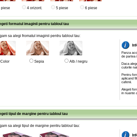
 piese
4 orizont.
5 piese
6 piese
egeti formatul imaginii pentru tabloul tau
gam sa alegi fromatul imaginii pentru tabloul tau:
In
Panza acop
de partea 
Color
Sepia
Alb / negru
Daca alege
culorile na
Pentru for
aplicand f
cafenii.
Alegeti fo
in nuante a
egeti tipul de margine pentru tabloul tau
gam sa alegi tipul de margine pentru tabloul tau:
In