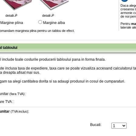
Daca aleg
creearea ta
armonie cu
detalii
detalii
de noi pen
Margine plina
Margine alba
Pentru
ma
laterale al
omandam marginea plina pentru un tablou de efect.
l tabloului
l include toate costurile producerii tabloului pana in forma finala
.
te inclusa taxa de expediere, taxa care se poate vizualiza accesand calculatorul ta
a dreapta afisat mai sus.
gam sa alegi cantitatea dorita si sa adaugi produsul in cosul de cumparaturi.
unitar
:
(fara TVA)
are TVA
:
unitar
:
(TVA inclus)
Bucati: