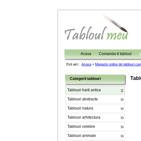
Acasa
Comanda-ti tabloul
M
Esti aici :
Acasa
>
Magazin online de tablouri ca
Tabl
Categorii tablouri
Tablouri harti antice
Tablouri abstracte
Tablouri natura
Tablouri arhitectura
Tablouri celebre
Tablouri animale