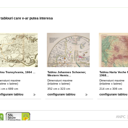
 tablouri care v-ar putea interesa
lou Transylvania, 1664 ...
Tablou Johannes Schoener,
Tablou Harta Veche
Western Hemis...
1968...
ensiuni maxime
Dimensiuni maxime
Dimensiuni maxime
latime x latime)
(inlatime x latime)
(inlatime x latime)
 cm x 689 cm
352 cm x 323 cm
214 cm x 306 cm
nfigurare tablou
configurare tablou
configurare tablou
ANPC