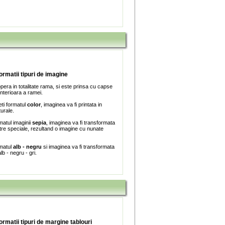
formatii tipuri de imagine
era in totalitate rama, si este prinsa cu capse
interioara a ramei.
ti formatul
color
, imaginea va fi printata in
turale.
matul imaginii
sepia
, imaginea va fi transformata
iltre speciale, rezultand o imagine cu nunate
rmatul
alb - negru
si imaginea va fi transformata
lb - negru - gri.
formatii tipuri de margine tablouri