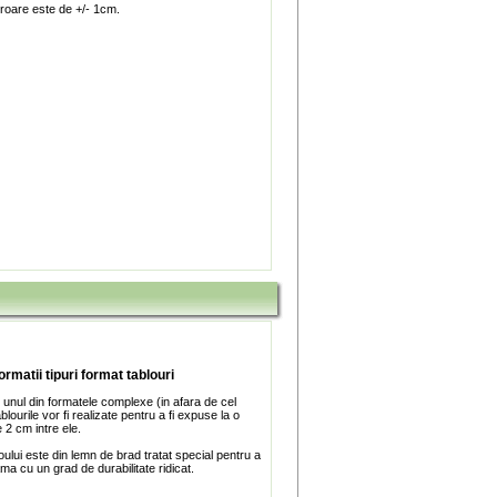
roare este de +/- 1cm.
ormatii tipuri format tablouri
 unul din formatele complexe (in afara de cel
blourile vor fi realizate pentru a fi expuse la o
 2 cm intre ele.
ului este din lemn de brad tratat special pentru a
ma cu un grad de durabilitate ridicat.