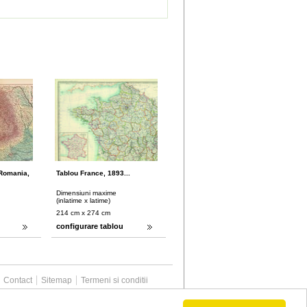
 Romania,
Tablou France, 1893...
Dimensiuni maxime
(inlatime x latime)
214 cm x 274 cm
configurare tablou
Contact
Sitemap
Termeni si conditii