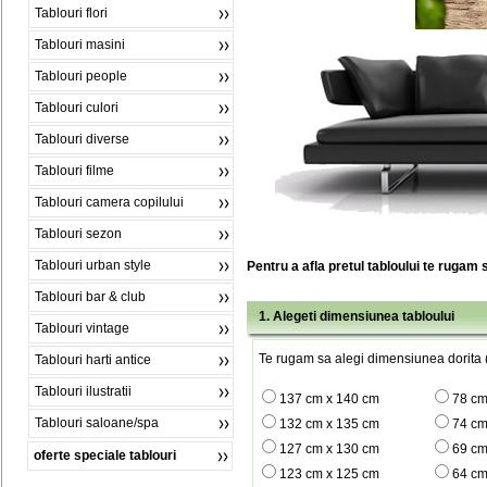
Tablouri flori
Tablouri masini
Tablouri people
Tablouri culori
Tablouri diverse
Tablouri filme
Tablouri camera copilului
Tablouri sezon
Tablouri urban style
Pentru a afla pretul tabloului te rugam 
Tablouri bar & club
1. Alegeti dimensiunea tabloului
Tablouri vintage
Te rugam sa alegi dimensiunea dorita (
Tablouri harti antice
Tablouri ilustratii
137 cm x 140 cm
78 cm
Tablouri saloane/spa
132 cm x 135 cm
74 cm
127 cm x 130 cm
69 cm
oferte speciale tablouri
123 cm x 125 cm
64 cm