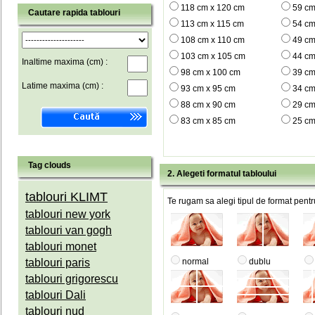
118 cm x 120 cm
59 cm
Cautare rapida tablouri
113 cm x 115 cm
54 cm
108 cm x 110 cm
49 cm
103 cm x 105 cm
44 cm
Inaltime maxima (cm) :
98 cm x 100 cm
39 cm
Latime maxima (cm) :
93 cm x 95 cm
34 cm
88 cm x 90 cm
29 cm
83 cm x 85 cm
25 cm
Tag clouds
2. Alegeti formatul tabloului
tablouri KLIMT
Te rugam sa alegi tipul de format pentru
tablouri new york
tablouri van gogh
tablouri monet
tablouri paris
normal
dublu
tablouri grigorescu
tablouri Dali
tablouri nud