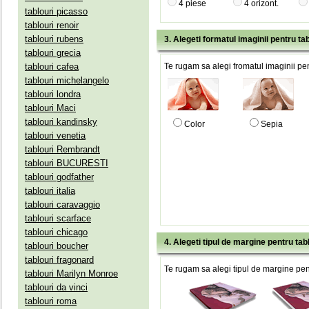
4 piese
4 orizont.
tablouri picasso
tablouri renoir
tablouri rubens
3. Alegeti formatul imaginii pentru tab
tablouri grecia
tablouri cafea
Te rugam sa alegi fromatul imaginii pen
tablouri michelangelo
tablouri londra
tablouri Maci
tablouri kandinsky
Color
Sepia
tablouri venetia
tablouri Rembrandt
tablouri BUCURESTI
tablouri godfather
tablouri italia
tablouri caravaggio
tablouri scarface
tablouri chicago
4. Alegeti tipul de margine pentru tab
tablouri boucher
tablouri fragonard
Te rugam sa alegi tipul de margine pent
tablouri Marilyn Monroe
tablouri da vinci
tablouri roma