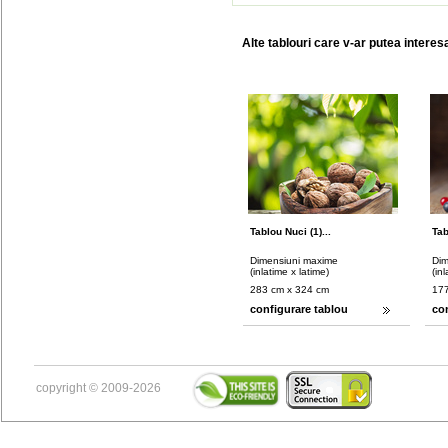
Alte tablouri care v-ar putea interes
Tablou Nuci (1)...
Tab
Dimensiuni maxime
Dim
(inlatime x latime)
(in
283 cm x 324 cm
177
configurare tablou
co
copyright © 2009-2026