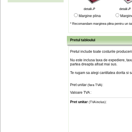
detalii
detalii
Margine plina
Margin
* Recomandam marginea plina pentru un tab
Pretul tabloului
Pretul include toate costurile produceri
Nu este inclusa taxa de expediere, taxa
partea dreapta afisat mai sus.
Te rugam sa alegi cantitatea dorita si 
Pret unitar
:
(fara TVA)
Valoare TVA
:
Pret unitar
:
(TVA inclus)