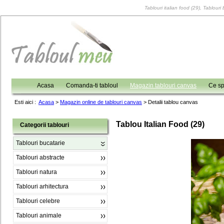
Tablouri italian food (29), Tablouri
Acasa
Comanda-ti tabloul
Magazin tablouri canvas
Ce sp
Esti aici :
Acasa
>
Magazin online de tablouri canvas
>
Detalii tablou canvas
Tablou Italian Food (29)
Categorii tablouri
Tablouri bucatarie
Tablouri abstracte
Tablouri natura
Tablouri arhitectura
Tablouri celebre
Tablouri animale