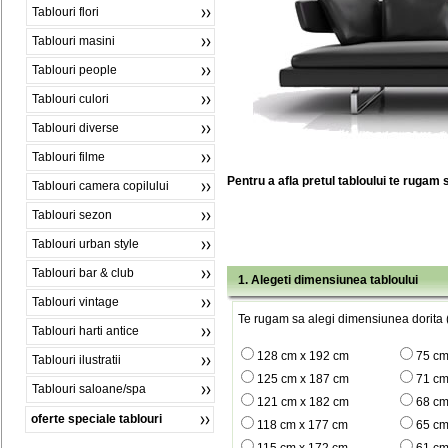
Tablouri flori
Tablouri masini
Tablouri people
Tablouri culori
Tablouri diverse
Tablouri filme
Pentru a afla pretul tabloului te rugam 
Tablouri camera copilului
Tablouri sezon
Tablouri urban style
Tablouri bar & club
1. Alegeti dimensiunea tabloului
Tablouri vintage
Te rugam sa alegi dimensiunea dorita (
Tablouri harti antice
128 cm x 192 cm
75 cm
Tablouri ilustratii
125 cm x 187 cm
71 cm
Tablouri saloane/spa
121 cm x 182 cm
68 cm
oferte speciale tablouri
118 cm x 177 cm
65 cm