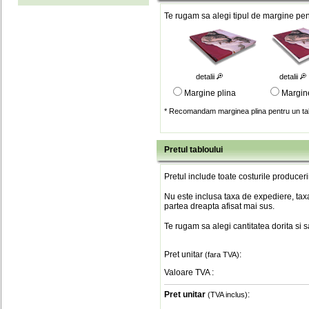
Te rugam sa alegi tipul de margine pent
detalii
detalii
Margine plina
Margin
* Recomandam marginea plina pentru un tab
Pretul tabloului
Pretul include toate costurile produceri
Nu este inclusa taxa de expediere, taxa
partea dreapta afisat mai sus.
Te rugam sa alegi cantitatea dorita si 
Pret unitar
:
(fara TVA)
Valoare TVA
:
Pret unitar
:
(TVA inclus)