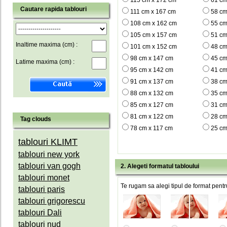
115 cm x 172 cm
61 cm
Cautare rapida tablouri
111 cm x 167 cm
58 cm
108 cm x 162 cm
55 cm
105 cm x 157 cm
51 cm
Inaltime maxima (cm) :
101 cm x 152 cm
48 cm
98 cm x 147 cm
45 cm
Latime maxima (cm) :
95 cm x 142 cm
41 cm
91 cm x 137 cm
38 cm
88 cm x 132 cm
35 cm
85 cm x 127 cm
31 cm
81 cm x 122 cm
28 cm
Tag clouds
78 cm x 117 cm
25 cm
tablouri KLIMT
tablouri new york
tablouri van gogh
2. Alegeti formatul tabloului
tablouri monet
Te rugam sa alegi tipul de format pentru
tablouri paris
tablouri grigorescu
tablouri Dali
tablouri nud