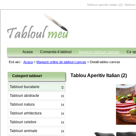
Tablouri aperitiv italian (2), Tablou
Acasa
Comanda-ti tabloul
Magazin tablouri canvas
Ce sp
Esti aici :
Acasa
>
Magazin online de tablouri canvas
>
Detalii tablou canvas
Tablou Aperitiv Italian (2)
Categorii tablouri
Tablouri bucatarie
Tablouri abstracte
Tablouri natura
Tablouri arhitectura
Tablouri celebre
Tablouri animale