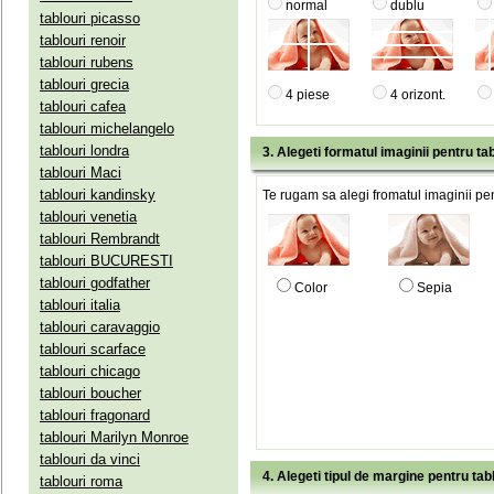
normal
dublu
tablouri picasso
tablouri renoir
tablouri rubens
tablouri grecia
4 piese
4 orizont.
tablouri cafea
tablouri michelangelo
tablouri londra
3. Alegeti formatul imaginii pentru tab
tablouri Maci
tablouri kandinsky
Te rugam sa alegi fromatul imaginii pen
tablouri venetia
tablouri Rembrandt
tablouri BUCURESTI
tablouri godfather
Color
Sepia
tablouri italia
tablouri caravaggio
tablouri scarface
tablouri chicago
tablouri boucher
tablouri fragonard
tablouri Marilyn Monroe
tablouri da vinci
4. Alegeti tipul de margine pentru tab
tablouri roma