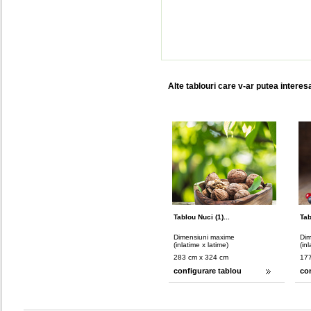
Alte tablouri care v-ar putea interes
Tablou Nuci (1)...
Tab
Dimensiuni maxime
Dim
(inlatime x latime)
(in
283 cm x 324 cm
177
configurare tablou
co