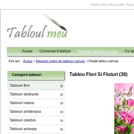
Tablouri flori si fluturi (38), Tab
Acasa
Comanda-ti tabloul
Magazin tablouri canvas
Ce sp
Esti aici :
Acasa
>
Magazin online de tablouri canvas
>
Detalii tablou canvas
Tablou Flori Si Fluturi (38)
Categorii tablouri
Tablouri flori
Tablouri abstracte
Tablouri natura
Tablouri arhitectura
Tablouri celebre
Tablouri animale