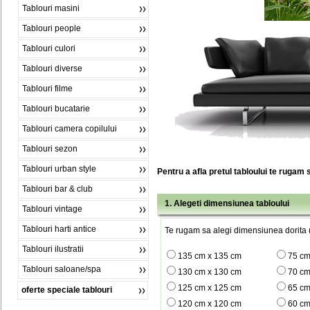
Tablouri masini
Tablouri people
Tablouri culori
Tablouri diverse
Tablouri filme
Tablouri bucatarie
Tablouri camera copilului
Tablouri sezon
Tablouri urban style
Pentru a afla pretul tabloului te rugam 
Tablouri bar & club
1. Alegeti dimensiunea tabloului
Tablouri vintage
Tablouri harti antice
Te rugam sa alegi dimensiunea dorita (
Tablouri ilustratii
135 cm x 135 cm
75 cm
Tablouri saloane/spa
130 cm x 130 cm
70 cm
125 cm x 125 cm
65 cm
oferte speciale tablouri
120 cm x 120 cm
60 cm