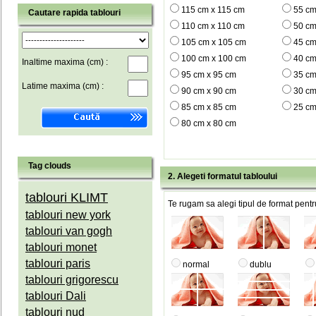
115 cm x 115 cm
55 cm
Cautare rapida tablouri
110 cm x 110 cm
50 cm
105 cm x 105 cm
45 cm
100 cm x 100 cm
40 cm
Inaltime maxima (cm) :
95 cm x 95 cm
35 cm
Latime maxima (cm) :
90 cm x 90 cm
30 cm
85 cm x 85 cm
25 cm
80 cm x 80 cm
Tag clouds
2. Alegeti formatul tabloului
tablouri KLIMT
Te rugam sa alegi tipul de format pentru
tablouri new york
tablouri van gogh
tablouri monet
tablouri paris
normal
dublu
tablouri grigorescu
tablouri Dali
tablouri nud