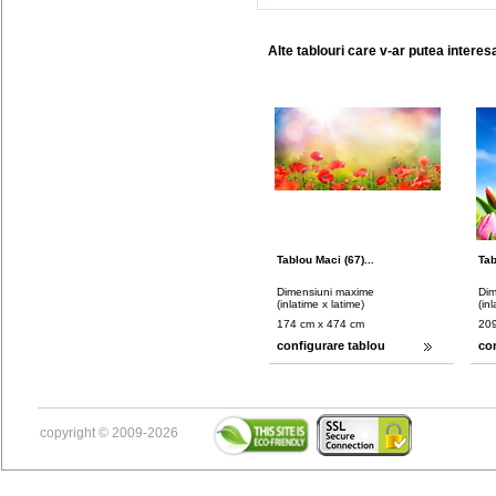
Alte tablouri care v-ar putea interes
Tablou Maci (67)...
Tab
Dimensiuni maxime
Dim
(inlatime x latime)
(in
174 cm x 474 cm
209
configurare tablou
co
copyright © 2009-2026