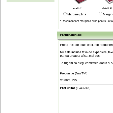
detalii
detalii
Margine plina
Margin
* Recomandam marginea plina pentru un tab
Pretul tabloului
Pretul include toate costurile produceri
Nu este inclusa taxa de expediere, taxa
partea dreapta afisat mai sus.
Te rugam sa alegi cantitatea dorita si 
Pret unitar
:
(fara TVA)
Valoare TVA
:
Pret unitar
:
(TVA inclus)