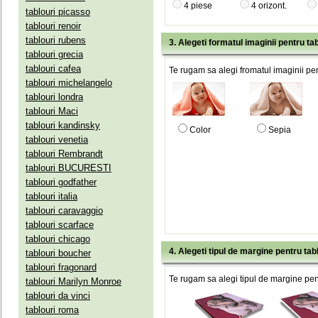
4 piese
4 orizont.
tablouri picasso
tablouri renoir
tablouri rubens
3. Alegeti formatul imaginii pentru tab
tablouri grecia
tablouri cafea
Te rugam sa alegi fromatul imaginii pen
tablouri michelangelo
tablouri londra
tablouri Maci
tablouri kandinsky
Color
Sepia
tablouri venetia
tablouri Rembrandt
tablouri BUCURESTI
tablouri godfather
tablouri italia
tablouri caravaggio
tablouri scarface
tablouri chicago
4. Alegeti tipul de margine pentru tab
tablouri boucher
tablouri fragonard
Te rugam sa alegi tipul de margine pent
tablouri Marilyn Monroe
tablouri da vinci
tablouri roma