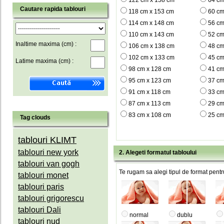
122 cm x 158 cm
64 cm
Cautare rapida tablouri
118 cm x 153 cm
60 cm
114 cm x 148 cm
56 cm
110 cm x 143 cm
52 cm
Inaltime maxima (cm) :
106 cm x 138 cm
48 cm
102 cm x 133 cm
45 cm
Latime maxima (cm) :
98 cm x 128 cm
41 cm
95 cm x 123 cm
37 cm
91 cm x 118 cm
33 cm
87 cm x 113 cm
29 cm
83 cm x 108 cm
25 cm
Tag clouds
tablouri KLIMT
tablouri new york
2. Alegeti formatul tabloului
tablouri van gogh
Te rugam sa alegi tipul de format pentru
tablouri monet
tablouri paris
tablouri grigorescu
tablouri Dali
normal
dublu
tablouri nud