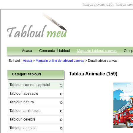
Tablouri animatie (159), Tablouri came
Acasa
Comanda-ti tabloul
Magazin tablouri canvas
Ce sp
Esti aici :
Acasa
>
Magazin online de tablouri canvas
>
Detalii tablou canvas
Tablou Animatie (159)
Categorii tablouri
Tablouri camera copilului
Tablouri abstracte
Tablouri natura
Tablouri arhitectura
Tablouri celebre
Tablouri animale