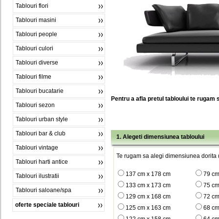
Tablouri flori
Tablouri masini
Tablouri people
Tablouri culori
Tablouri diverse
Tablouri filme
Tablouri bucatarie
Pentru a afla pretul tabloului te rugam 
Tablouri sezon
Tablouri urban style
Tablouri bar & club
1. Alegeti dimensiunea tabloului
Tablouri vintage
Te rugam sa alegi dimensiunea dorita (
Tablouri harti antice
137 cm x 178 cm
79 cm
Tablouri ilustratii
133 cm x 173 cm
75 cm
Tablouri saloane/spa
129 cm x 168 cm
72 cm
oferte speciale tablouri
125 cm x 163 cm
68 cm