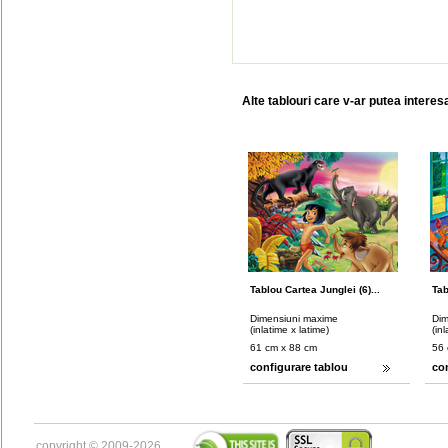
Alte tablouri care v-ar putea interes
Tablou Cartea Junglei (6)...
Tab
Dimensiuni maxime
Dim
(inlatime x latime)
(in
61 cm x 88 cm
56 
configurare tablou
co
copyright © 2009-2026