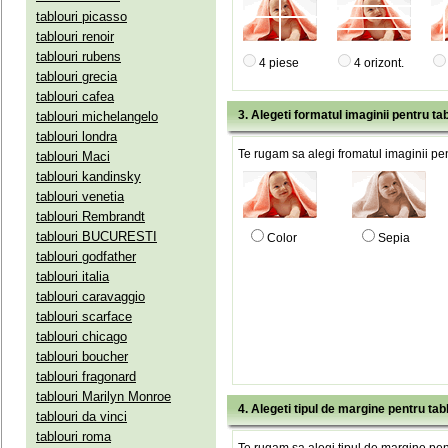
tablouri picasso
tablouri renoir
tablouri rubens
4 piese
4 orizont.
tablouri grecia
tablouri cafea
3. Alegeti formatul imaginii pentru tab
tablouri michelangelo
tablouri londra
Te rugam sa alegi fromatul imaginii pen
tablouri Maci
tablouri kandinsky
tablouri venetia
tablouri Rembrandt
tablouri BUCURESTI
Color
Sepia
tablouri godfather
tablouri italia
tablouri caravaggio
tablouri scarface
tablouri chicago
tablouri boucher
tablouri fragonard
tablouri Marilyn Monroe
4. Alegeti tipul de margine pentru tab
tablouri da vinci
tablouri roma