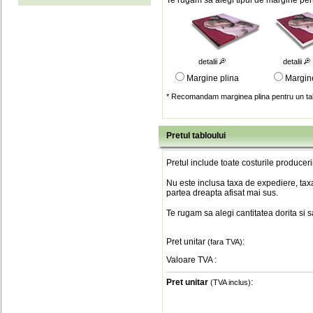
Te rugam sa alegi tipul de margine pent
detalii
detalii
Margine plina
Margin
* Recomandam marginea plina pentru un tab
Pretul tabloului
Pretul include toate costurile produceri
Nu este inclusa taxa de expediere, taxa
partea dreapta afisat mai sus.
Te rugam sa alegi cantitatea dorita si 
Pret unitar
:
(fara TVA)
Valoare TVA
:
Pret unitar
:
(TVA inclus)