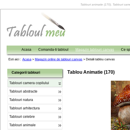
Tablouri animatie (170), Tablouri came
Acasa
Comanda-ti tabloul
Magazin tablouri canvas
Ce sp
Esti aici :
Acasa
>
Magazin online de tablouri canvas
>
Detalii tablou canvas
Tablou Animatie (170)
Categorii tablouri
Tablouri camera copilului
Tablouri abstracte
Tablouri natura
Tablouri arhitectura
Tablouri celebre
Tablouri animale