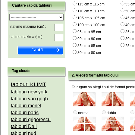
115 cm x 115 cm
55 cm
Cautare rapida tablouri
110 cm x 110 cm
50 cm
105 cm x 105 cm
45 cm
100 cm x 100 cm
40 cm
Inaltime maxima (cm) :
95 cm x 95 cm
35 cm
Latime maxima (cm) :
90 cm x 90 cm
30 cm
85 cm x 85 cm
25 cm
80 cm x 80 cm
Tag clouds
2. Alegeti formatul tabloului
tablouri KLIMT
Te rugam sa alegi tipul de format pentru
tablouri new york
tablouri van gogh
tablouri monet
tablouri paris
normal
dublu
tablouri grigorescu
tablouri Dali
tablouri nud