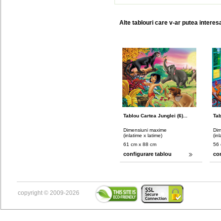
Alte tablouri care v-ar putea interes
Tablou Cartea Junglei (6)...
Tab
Dimensiuni maxime
Dim
(inlatime x latime)
(in
61 cm x 88 cm
56 
configurare tablou
co
copyright © 2009-2026