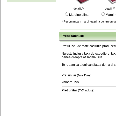
detalii
detalii
Margine plina
Margin
* Recomandam marginea plina pentru un tab
Pretul tabloului
Pretul include toate costurile produceri
Nu este inclusa taxa de expediere, taxa
partea dreapta afisat mai sus.
Te rugam sa alegi cantitatea dorita si 
Pret unitar
:
(fara TVA)
Valoare TVA
:
Pret unitar
:
(TVA inclus)