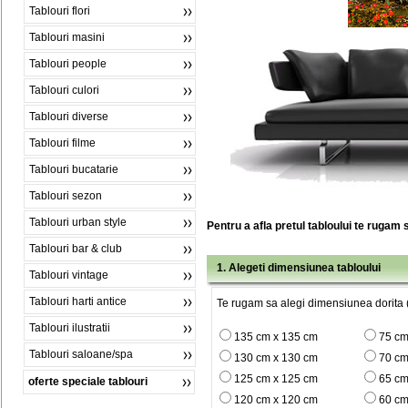
Tablouri flori
Tablouri masini
Tablouri people
Tablouri culori
Tablouri diverse
Tablouri filme
Tablouri bucatarie
Tablouri sezon
Tablouri urban style
Pentru a afla pretul tabloului te rugam 
Tablouri bar & club
1. Alegeti dimensiunea tabloului
Tablouri vintage
Tablouri harti antice
Te rugam sa alegi dimensiunea dorita (
Tablouri ilustratii
135 cm x 135 cm
75 cm
Tablouri saloane/spa
130 cm x 130 cm
70 cm
125 cm x 125 cm
65 cm
oferte speciale tablouri
120 cm x 120 cm
60 cm