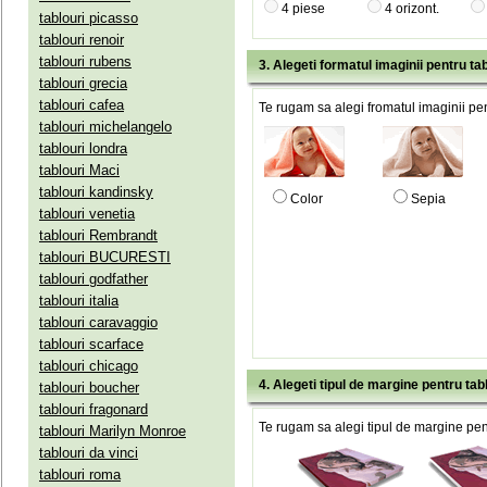
4 piese
4 orizont.
tablouri picasso
tablouri renoir
tablouri rubens
3. Alegeti formatul imaginii pentru tab
tablouri grecia
tablouri cafea
Te rugam sa alegi fromatul imaginii pen
tablouri michelangelo
tablouri londra
tablouri Maci
tablouri kandinsky
Color
Sepia
tablouri venetia
tablouri Rembrandt
tablouri BUCURESTI
tablouri godfather
tablouri italia
tablouri caravaggio
tablouri scarface
tablouri chicago
4. Alegeti tipul de margine pentru tab
tablouri boucher
tablouri fragonard
Te rugam sa alegi tipul de margine pent
tablouri Marilyn Monroe
tablouri da vinci
tablouri roma