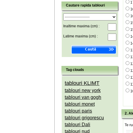
1
Cautare rapida tablouri
1
1
1
Inaltime maxima (cm) :
1
Latime maxima (cm) :
1
1
1
1
1
Tag clouds
1
1
tablouri KLIMT
1
tablouri new york
1
tablouri van gogh
tablouri monet
tablouri paris
2. Al
tablouri grigorescu
tablouri Dali
Te ru
tablouri nud