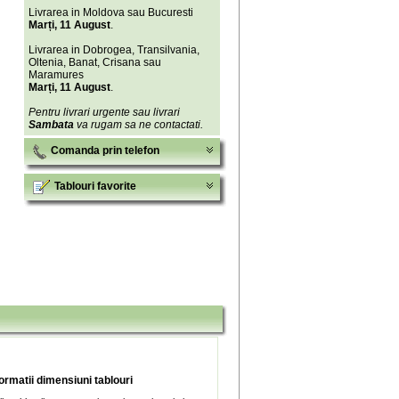
Livrarea in Moldova sau Bucuresti
Marți, 11 August
.
Livrarea in Dobrogea, Transilvania,
Oltenia, Banat, Crisana sau
Maramures
Marți, 11 August
.
Pentru livrari urgente sau livrari
Sambata
va rugam sa ne contactati.
Comanda prin telefon
Tablouri favorite
formatii dimensiuni tablouri