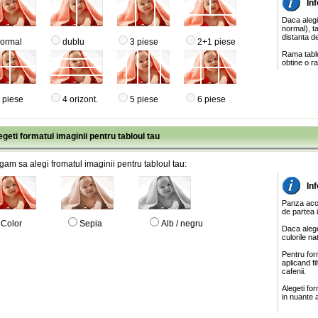
Inf
Daca alegi
normal), ta
distanta de
ormal
dublu
3 piese
2+1 piese
Rama tablo
obtine o ra
 piese
4 orizont.
5 piese
6 piese
egeti formatul imaginii pentru tabloul tau
gam sa alegi fromatul imaginii pentru tabloul tau:
In
Panza acop
de partea 
Color
Sepia
Alb / negru
Daca alege
culorile na
Pentru for
aplicand f
cafenii.
Alegeti fo
in nuante a