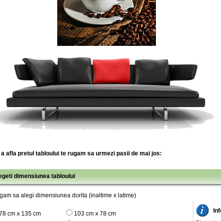
a afla pretul tabloului te rugam sa urmezi pasii de mai jos:
legeti dimensiunea tabloului
gam sa alegi dimensiunea dorita (inaltime x latime)
In
78 cm x 135 cm
103 cm x 78 cm