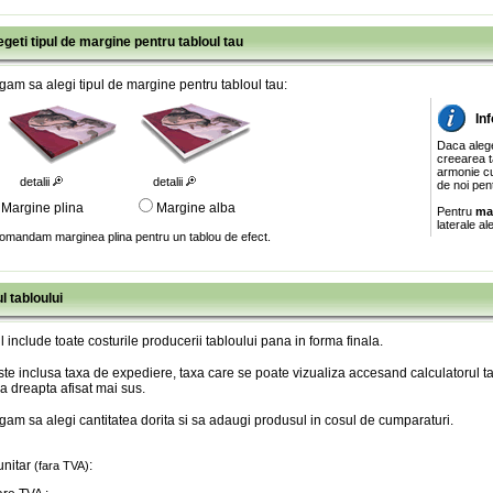
egeti tipul de margine pentru tabloul tau
gam sa alegi tipul de margine pentru tabloul tau:
In
Daca aleg
creearea ta
armonie cu
detalii
detalii
de noi pen
Margine plina
Margine alba
Pentru
ma
laterale al
omandam marginea plina pentru un tablou de efect.
l tabloului
l include toate costurile producerii tabloului pana in forma finala
.
te inclusa taxa de expediere, taxa care se poate vizualiza accesand calculatorul ta
a dreapta afisat mai sus.
gam sa alegi cantitatea dorita si sa adaugi produsul in cosul de cumparaturi.
unitar
:
(fara TVA)