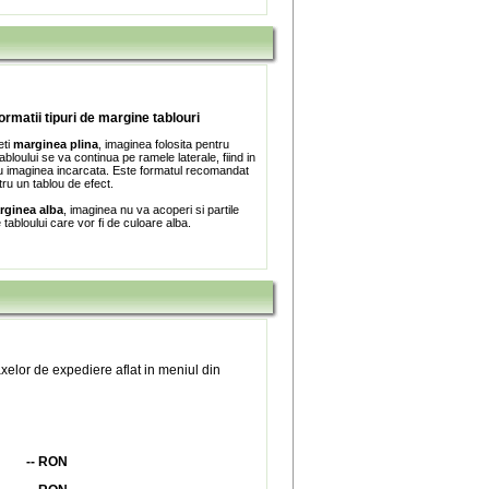
formatii tipuri de margine tablouri
eti
marginea plina
, imaginea folosita pentru
bloului se va continua pe ramele laterale, fiind in
 imaginea incarcata. Este formatul recomandat
tru un tablou de efect.
rginea alba
, imaginea nu va acoperi si partile
e tabloului care vor fi de culoare alba.
xelor de expediere aflat in meniul din
--
RON