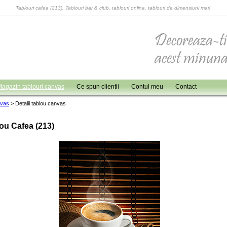
Tablouri cafea (213), Tablouri bar & club, tablouri online, tablouri de dimensiuni mari
agazin tablouri canvas
Ce spun clientii
Contul meu
Contact
nvas
>
Detalii tablou canvas
ou Cafea (213)