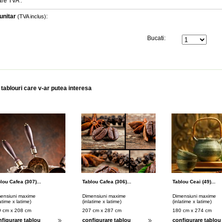
are TVA
:
unitar
:
(TVA inclus)
Bucati:
 tablouri care v-ar putea interesa
lou Cafea (307)...
Tablou Cafea (306)...
Tablou Ceai (49)...
ensiuni maxime
Dimensiuni maxime
Dimensiuni maxime
latime x latime)
(inlatime x latime)
(inlatime x latime)
 cm x 208 cm
207 cm x 287 cm
180 cm x 274 cm
nfigurare tablou
configurare tablou
configurare tablou