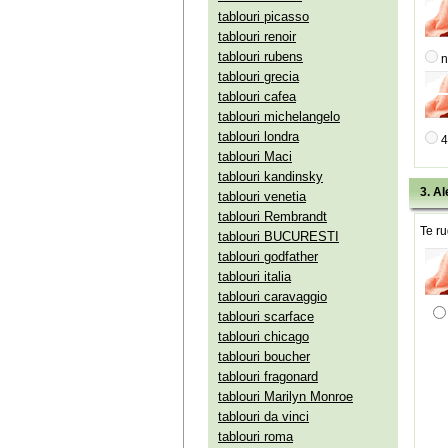
tablouri picasso
tablouri renoir
tablouri rubens
n
tablouri grecia
tablouri cafea
tablouri michelangelo
tablouri londra
4
tablouri Maci
tablouri kandinsky
3. Al
tablouri venetia
tablouri Rembrandt
Te ru
tablouri BUCURESTI
tablouri godfather
tablouri italia
tablouri caravaggio
tablouri scarface
tablouri chicago
tablouri boucher
tablouri fragonard
tablouri Marilyn Monroe
tablouri da vinci
tablouri roma