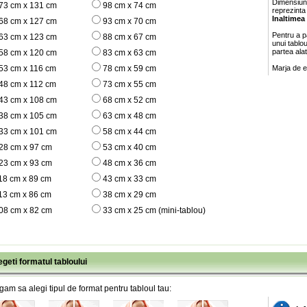
Dimensiunil
73 cm x 131 cm
98 cm x 74 cm
reprezinta
Inaltimea
68 cm x 127 cm
93 cm x 70 cm
Pentru a pa
63 cm x 123 cm
88 cm x 67 cm
unui tablo
partea ala
58 cm x 120 cm
83 cm x 63 cm
53 cm x 116 cm
78 cm x 59 cm
Marja de e
48 cm x 112 cm
73 cm x 55 cm
43 cm x 108 cm
68 cm x 52 cm
38 cm x 105 cm
63 cm x 48 cm
33 cm x 101 cm
58 cm x 44 cm
28 cm x 97 cm
53 cm x 40 cm
23 cm x 93 cm
48 cm x 36 cm
18 cm x 89 cm
43 cm x 33 cm
13 cm x 86 cm
38 cm x 29 cm
08 cm x 82 cm
33 cm x 25 cm (mini-tablou)
egeti formatul tabloului
gam sa alegi tipul de format pentru tabloul tau: