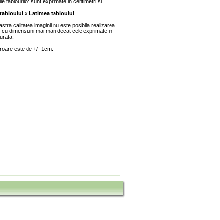
e tablourilor sunt exprimate in centimetri si
 tabloului
x
Latimea tabloului
stra calitatea imaginii nu este posibila realizarea
u cu dimensiuni mai mari decat cele exprimate in
turata.
roare este de +/- 1cm.