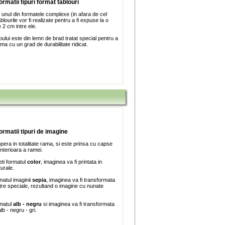
ormatii tipuri format tablouri
 unul din formatele complexe (in afara de cel
blourile vor fi realizate pentru a fi expuse la o
 2 cm intre ele.
ului este din lemn de brad tratat special pentru a
ma cu un grad de durabilitate ridicat.
formatii tipuri de imagine
era in totalitate rama, si este prinsa cu capse
interioara a ramei.
ti formatul
color
, imaginea va fi printata in
turale.
matul imaginii
sepia
, imaginea va fi transformata
iltre speciale, rezultand o imagine cu nunate
rmatul
alb - negru
si imaginea va fi transformata
lb - negru - gri.