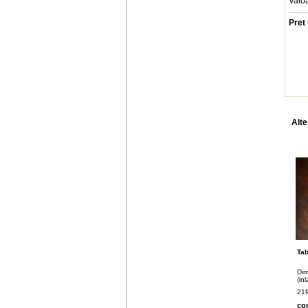
Valo
Pret 
Alte
Tab
Dim
(in
219
co