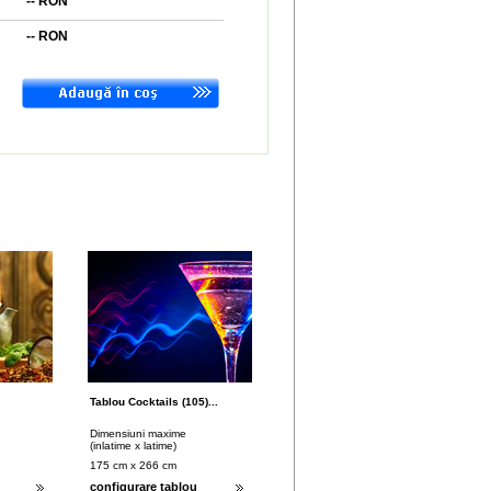
--
RON
--
RON
Tablou Cocktails (105)...
Dimensiuni maxime
(inlatime x latime)
175 cm x 266 cm
configurare tablou