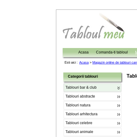
Acasa
Comanda-ti tabloul
M
Esti aici :
Acasa
>
Magazin online de tablouri ca
Tabl
Categorii tablouri
Tablouri bar & club
Tablouri abstracte
Tablouri natura
Tablouri arhitectura
Tablouri celebre
Tablouri animale