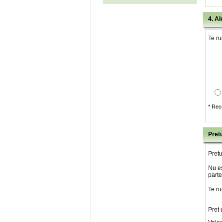
4. Al
Te ru
* Rec
Pretu
Pretu
Nu es
parte
Te ru
Pret 