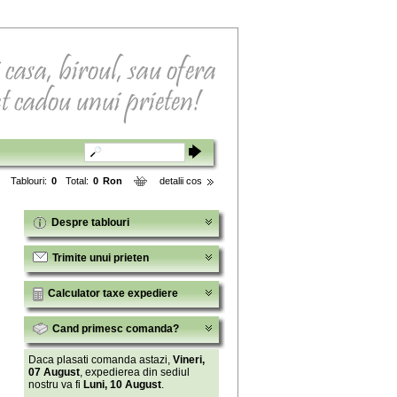
Tablouri:
0
Total:
0
Ron
detalii cos
Despre tablouri
Trimite unui prieten
Calculator taxe expediere
Cand primesc comanda?
Daca plasati comanda astazi,
Vineri,
07 August
, expedierea din sediul
nostru va fi
Luni, 10 August
.