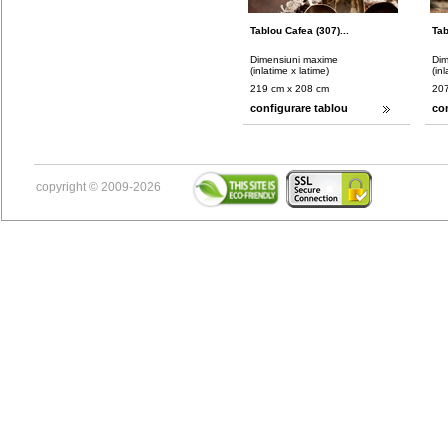
Tablou Cafea (307)...
Tab
Dimensiuni maxime
Dim
(inlatime x latime)
(in
219 cm x 208 cm
207
configurare tablou
co
copyright © 2009-2026