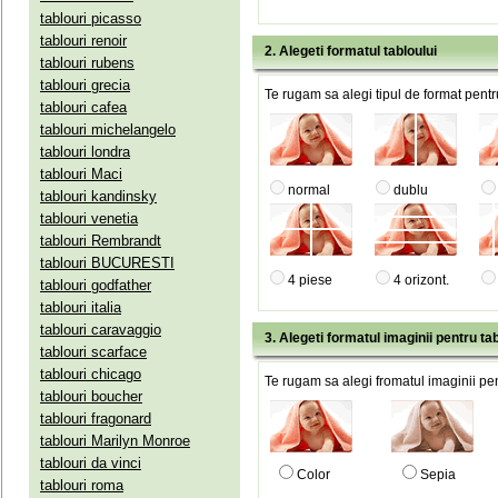
tablouri picasso
tablouri renoir
2. Alegeti formatul tabloului
tablouri rubens
tablouri grecia
Te rugam sa alegi tipul de format pentru
tablouri cafea
tablouri michelangelo
tablouri londra
tablouri Maci
normal
dublu
tablouri kandinsky
tablouri venetia
tablouri Rembrandt
tablouri BUCURESTI
4 piese
4 orizont.
tablouri godfather
tablouri italia
tablouri caravaggio
3. Alegeti formatul imaginii pentru tab
tablouri scarface
tablouri chicago
Te rugam sa alegi fromatul imaginii pen
tablouri boucher
tablouri fragonard
tablouri Marilyn Monroe
tablouri da vinci
Color
Sepia
tablouri roma