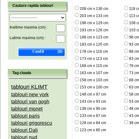
Cautare rapida tablouri
208 cm x 136 cm
118 c
203 cm x 133 cm
113 c
198 cm x 129 cm
108 c
Inaltime maxima (cm) :
193 cm x 126 cm
103 c
188 cm x 123 cm
98 cm
Latime maxima (cm) :
183 cm x 120 cm
93 cm
178 cm x 116 cm
88 cm
173 cm x 113 cm
83 cm
168 cm x 110 cm
78 cm
Tag clouds
163 cm x 107 cm
73 cm
158 cm x 103 cm
68 cm
tablouri KLIMT
153 cm x 100 cm
63 cm
tablouri new york
148 cm x 97 cm
58 cm
tablouri van gogh
143 cm x 93 cm
53 cm
tablouri monet
138 cm x 90 cm
48 cm
tablouri paris
133 cm x 87 cm
43 cm
tablouri grigorescu
128 cm x 84 cm
38 cm
tablouri Dali
123 cm x 80 cm
tablouri nud