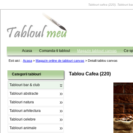
Tablouri cafea (220), Tablouri bar
Acasa
Comanda-ti tabloul
Magazin tablouri canvas
Ce sp
Esti aici :
Acasa
>
Magazin online de tablouri canvas
>
Detalii tablou canvas
Tablou Cafea (220)
Categorii tablouri
Tablouri bar & club
Tablouri abstracte
Tablouri natura
Tablouri arhitectura
Tablouri celebre
Tablouri animale