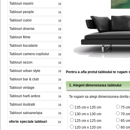
Tablouri masini
Tablouri people
Tablouri culori
Tablouri diverse
Tablouri filme
Tablouri bucatarie
Tablouri camera copilului
Tablouri sezon
Tablouri urban style
Pentru a afla pretul tabloului te rugam 
Tablouri bar & club
1. Alegeti dimensiunea tabloului
Tablouri vintage
Tablouri harti antice
Te rugam sa alegi dimensiunea dorita (
Tablouri ilustratii
135 cm x 135 cm
75 cm
Tablouri saloane/spa
130 cm x 130 cm
70 cm
125 cm x 125 cm
65 cm
oferte speciale tablouri
120 cm x 120 cm
60 cm