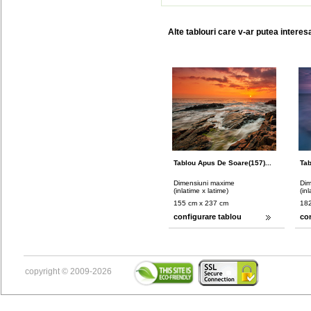
Alte tablouri care v-ar putea interes
Tablou Apus De Soare(157)...
Tab
Dimensiuni maxime
Dim
(inlatime x latime)
(in
155 cm x 237 cm
182
configurare tablou
co
copyright © 2009-2026