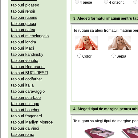
4 piese
4 orizont.
tablouri picasso
tablouri renoir
tablouri rubens
3. Alegeti formatul imaginii pentru tab
tablouri grecia
tablouri cafea
Te rugam sa alegi fromatul imaginii pen
tablouri michelangelo
tablouri londra
tablouri Maci
tablouri kandinsky
Color
Sepia
tablouri venetia
tablouri Rembrandt
tablouri BUCURESTI
tablouri godfather
tablouri italia
tablouri caravaggio
tablouri scarface
tablouri chicago
4. Alegeti tipul de margine pentru tab
tablouri boucher
tablouri fragonard
Te rugam sa alegi tipul de margine pent
tablouri Marilyn Monroe
tablouri da vinci
tablouri roma