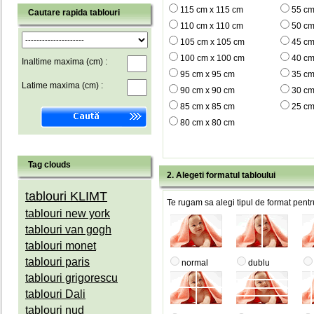
115 cm x 115 cm
55 cm
Cautare rapida tablouri
110 cm x 110 cm
50 cm
105 cm x 105 cm
45 cm
100 cm x 100 cm
40 cm
Inaltime maxima (cm) :
95 cm x 95 cm
35 cm
Latime maxima (cm) :
90 cm x 90 cm
30 cm
85 cm x 85 cm
25 cm
80 cm x 80 cm
Tag clouds
2. Alegeti formatul tabloului
tablouri KLIMT
Te rugam sa alegi tipul de format pentru
tablouri new york
tablouri van gogh
tablouri monet
tablouri paris
normal
dublu
tablouri grigorescu
tablouri Dali
tablouri nud