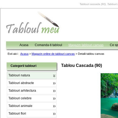
Tablouri cascada (90), Tablouri 
Acasa
Comanda-ti tabloul
Magazin tablouri canvas
Ce sp
Esti aici :
Acasa
>
Magazin online de tablouri canvas
>
Detalii tablou canvas
Tablou Cascada (90)
Categorii tablouri
Tablouri natura
Tablouri abstracte
Tablouri arhitectura
Tablouri celebre
Tablouri animale
Tablouri flori