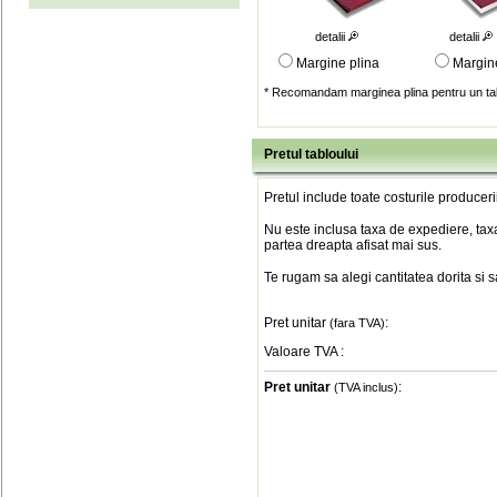
detalii
detalii
Margine plina
Margin
* Recomandam marginea plina pentru un tab
Pretul tabloului
Pretul include toate costurile produceri
Nu este inclusa taxa de expediere, taxa
partea dreapta afisat mai sus.
Te rugam sa alegi cantitatea dorita si 
Pret unitar
:
(fara TVA)
Valoare TVA
:
Pret unitar
:
(TVA inclus)