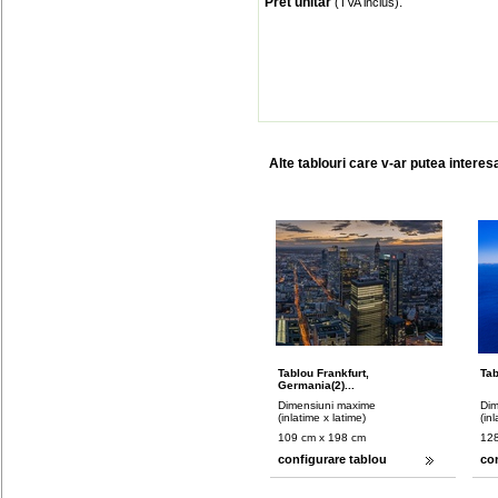
Pret unitar
:
(TVA inclus)
Alte tablouri care v-ar putea interes
Tablou Frankfurt,
Tab
Germania(2)...
Dimensiuni maxime
Dim
(inlatime x latime)
(in
109 cm x 198 cm
128
configurare tablou
co