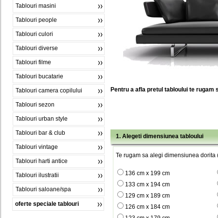
Tablouri masini
Tablouri people
Tablouri culori
Tablouri diverse
Tablouri filme
Tablouri bucatarie
Pentru a afla pretul tabloului te rugam 
Tablouri camera copilului
Tablouri sezon
Tablouri urban style
Tablouri bar & club
1. Alegeti dimensiunea tabloului
Tablouri vintage
Te rugam sa alegi dimensiunea dorita (
Tablouri harti antice
136 cm x 199 cm
Tablouri ilustratii
133 cm x 194 cm
Tablouri saloane/spa
129 cm x 189 cm
oferte speciale tablouri
126 cm x 184 cm