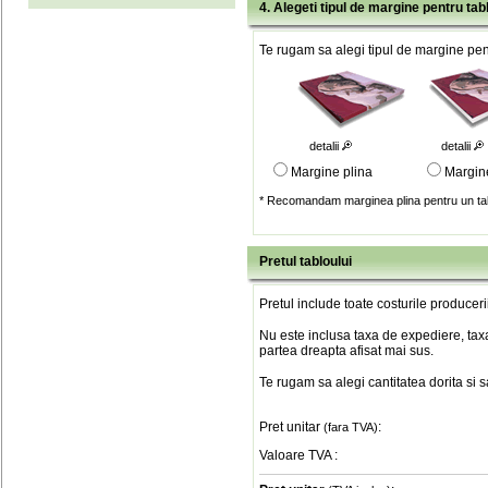
4. Alegeti tipul de margine pentru tab
Te rugam sa alegi tipul de margine pent
detalii
detalii
Margine plina
Margin
* Recomandam marginea plina pentru un tab
Pretul tabloului
Pretul include toate costurile produceri
Nu este inclusa taxa de expediere, taxa
partea dreapta afisat mai sus.
Te rugam sa alegi cantitatea dorita si 
Pret unitar
:
(fara TVA)
Valoare TVA
: