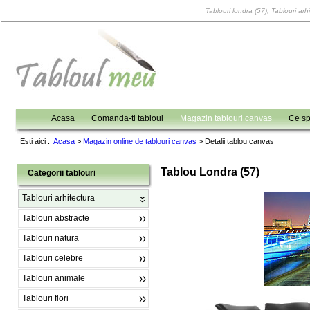
Tablouri londra (57), Tablouri arh
Acasa
Comanda-ti tabloul
Magazin tablouri canvas
Ce sp
Esti aici :
Acasa
>
Magazin online de tablouri canvas
>
Detalii tablou canvas
Tablou Londra (57)
Categorii tablouri
Tablouri arhitectura
Tablouri abstracte
Tablouri natura
Tablouri celebre
Tablouri animale
Tablouri flori