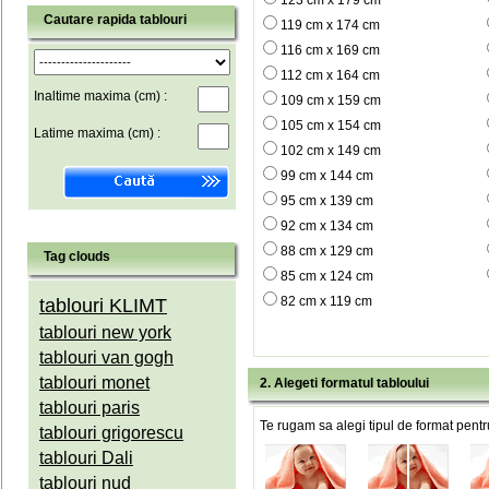
123 cm x 179 cm
Cautare rapida tablouri
119 cm x 174 cm
116 cm x 169 cm
112 cm x 164 cm
Inaltime maxima (cm) :
109 cm x 159 cm
105 cm x 154 cm
Latime maxima (cm) :
102 cm x 149 cm
99 cm x 144 cm
95 cm x 139 cm
92 cm x 134 cm
88 cm x 129 cm
Tag clouds
85 cm x 124 cm
82 cm x 119 cm
tablouri KLIMT
tablouri new york
tablouri van gogh
tablouri monet
2. Alegeti formatul tabloului
tablouri paris
Te rugam sa alegi tipul de format pentru
tablouri grigorescu
tablouri Dali
tablouri nud