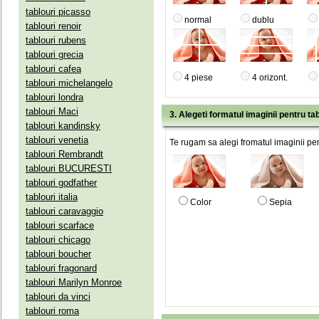
tablouri picasso
normal
dublu
tablouri renoir
tablouri rubens
tablouri grecia
tablouri cafea
4 piese
4 orizont.
tablouri michelangelo
tablouri londra
tablouri Maci
3. Alegeti formatul imaginii pentru tab
tablouri kandinsky
tablouri venetia
Te rugam sa alegi fromatul imaginii pen
tablouri Rembrandt
tablouri BUCURESTI
tablouri godfather
tablouri italia
Color
Sepia
tablouri caravaggio
tablouri scarface
tablouri chicago
tablouri boucher
tablouri fragonard
tablouri Marilyn Monroe
tablouri da vinci
tablouri roma