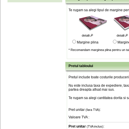
Te rugam sa alegi tipul de margine pent
detalii
detalii
Margine plina
Margin
* Recomandam marginea plina pentru un tab
Pretul tabloului
Pretul include toate costurile produceri
Nu este inclusa taxa de expediere, taxa
partea dreapta afisat mai sus.
Te rugam sa alegi cantitatea dorita si 
Pret unitar
:
(fara TVA)
Valoare TVA
:
Pret unitar
:
(TVA inclus)