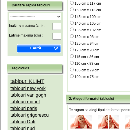
155 cm x 117 cm
Cautare rapida tablouri
150 cm x 113 cm
145 cm x 109 cm
140 cm x 105 cm
Inaltime maxima (cm) :
135 cm x 102 cm
Latime maxima (cm) :
130 cm x 98 cm
125 cm x 94 cm
120 cm x 90 cm
115 cm x 86 cm
110 cm x 83 cm
Tag clouds
105 cm x 79 cm
100 cm x 75 cm
tablouri KLIMT
tablouri new york
tablouri van gogh
2. Alegeti formatul tabloului
tablouri monet
tablouri paris
Te rugam sa alegi tipul de format pentru
tablouri grigorescu
tablouri Dali
tablouri nud