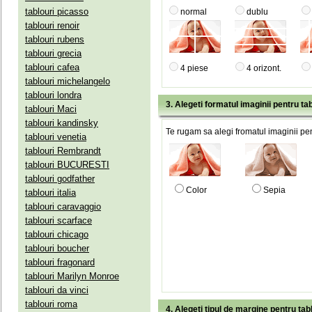
tablouri picasso
normal
dublu
tablouri renoir
tablouri rubens
tablouri grecia
tablouri cafea
4 piese
4 orizont.
tablouri michelangelo
tablouri londra
3. Alegeti formatul imaginii pentru tab
tablouri Maci
tablouri kandinsky
Te rugam sa alegi fromatul imaginii pen
tablouri venetia
tablouri Rembrandt
tablouri BUCURESTI
tablouri godfather
Color
Sepia
tablouri italia
tablouri caravaggio
tablouri scarface
tablouri chicago
tablouri boucher
tablouri fragonard
tablouri Marilyn Monroe
tablouri da vinci
tablouri roma
4. Alegeti tipul de margine pentru tab