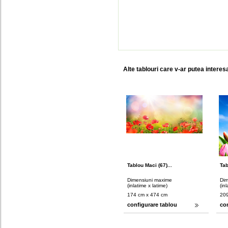
Alte tablouri care v-ar putea interes
Tablou Maci (67)...
Tab
Dimensiuni maxime
Dim
(inlatime x latime)
(in
174 cm x 474 cm
209
configurare tablou
co