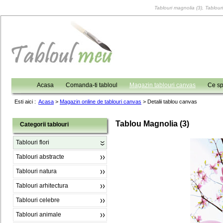
Tablouri magnolia (3), Tablouri
Acasa
Comanda-ti tabloul
Magazin tablouri canvas
Ce sp
Esti aici :
Acasa
>
Magazin online de tablouri canvas
>
Detalii tablou canvas
Tablou Magnolia (3)
Categorii tablouri
Tablouri flori
Tablouri abstracte
Tablouri natura
Tablouri arhitectura
Tablouri celebre
Tablouri animale