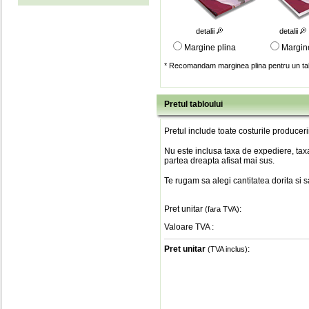
detalii
detalii
Margine plina
Margin
* Recomandam marginea plina pentru un tab
Pretul tabloului
Pretul include toate costurile produceri
Nu este inclusa taxa de expediere, taxa
partea dreapta afisat mai sus.
Te rugam sa alegi cantitatea dorita si 
Pret unitar
:
(fara TVA)
Valoare TVA
:
Pret unitar
:
(TVA inclus)