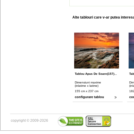
Alte tablouri care v-ar putea interes
Tablou Apus De Soare(157)...
Tab
Dimensiuni maxime
Dim
(inlatime x latime)
(in
155 cm x 237 cm
182
configurare tablou
co
copyright © 2009-2026