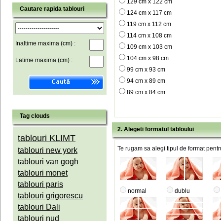
129 cm x 122 cm
Cautare rapida tablouri
124 cm x 117 cm
119 cm x 112 cm
114 cm x 108 cm
Inaltime maxima (cm) :
109 cm x 103 cm
104 cm x 98 cm
Latime maxima (cm) :
99 cm x 93 cm
94 cm x 89 cm
89 cm x 84 cm
Tag clouds
2. Alegeti formatul tabloului
tablouri KLIMT
Te rugam sa alegi tipul de format pentru
tablouri new york
tablouri van gogh
tablouri monet
tablouri paris
normal
dublu
tablouri grigorescu
tablouri Dali
tablouri nud