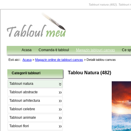
Tablouri natura (482), Tablouri 
Acasa
Comanda-ti tabloul
Magazin tablouri canvas
Ce sp
Esti aici :
Acasa
>
Magazin online de tablouri canvas
>
Detalii tablou canvas
Tablou Natura (482)
Categorii tablouri
Tablouri natura
Tablouri abstracte
Tablouri arhitectura
Tablouri celebre
Tablouri animale
Tablouri flori