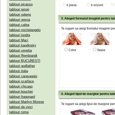
tablouri picasso
4 piese
4 orizont.
tablouri renoir
tablouri rubens
3. Alegeti formatul imaginii pentru tab
tablouri grecia
tablouri cafea
Te rugam sa alegi fromatul imaginii pen
tablouri michelangelo
tablouri londra
tablouri Maci
tablouri kandinsky
Color
Sepia
tablouri venetia
tablouri Rembrandt
tablouri BUCURESTI
tablouri godfather
tablouri italia
tablouri caravaggio
tablouri scarface
tablouri chicago
tablouri boucher
4. Alegeti tipul de margine pentru tab
tablouri fragonard
tablouri Marilyn Monroe
Te rugam sa alegi tipul de margine pent
tablouri da vinci
tablouri roma