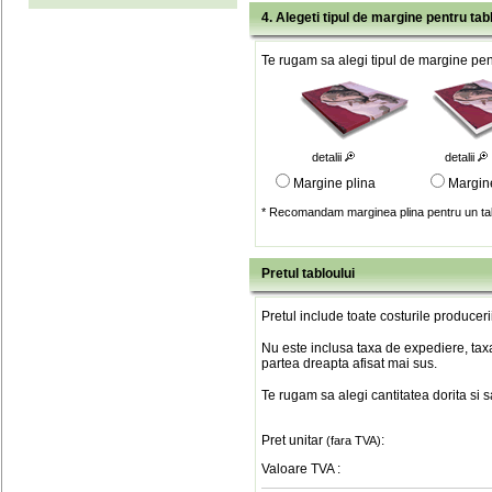
4. Alegeti tipul de margine pentru tab
Te rugam sa alegi tipul de margine pent
detalii
detalii
Margine plina
Margin
* Recomandam marginea plina pentru un tab
Pretul tabloului
Pretul include toate costurile produceri
Nu este inclusa taxa de expediere, taxa
partea dreapta afisat mai sus.
Te rugam sa alegi cantitatea dorita si 
Pret unitar
:
(fara TVA)
Valoare TVA
: