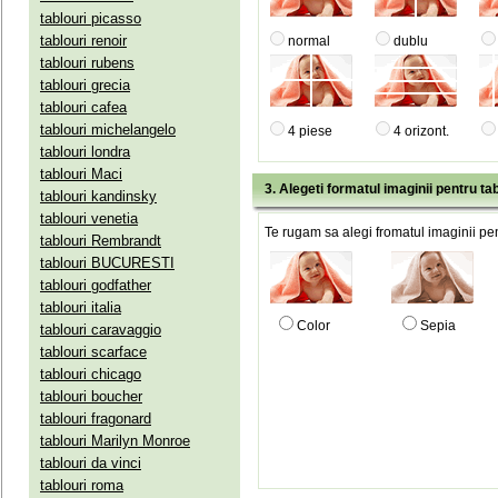
tablouri picasso
tablouri renoir
normal
dublu
tablouri rubens
tablouri grecia
tablouri cafea
tablouri michelangelo
4 piese
4 orizont.
tablouri londra
tablouri Maci
3. Alegeti formatul imaginii pentru tab
tablouri kandinsky
tablouri venetia
Te rugam sa alegi fromatul imaginii pen
tablouri Rembrandt
tablouri BUCURESTI
tablouri godfather
tablouri italia
Color
Sepia
tablouri caravaggio
tablouri scarface
tablouri chicago
tablouri boucher
tablouri fragonard
tablouri Marilyn Monroe
tablouri da vinci
tablouri roma