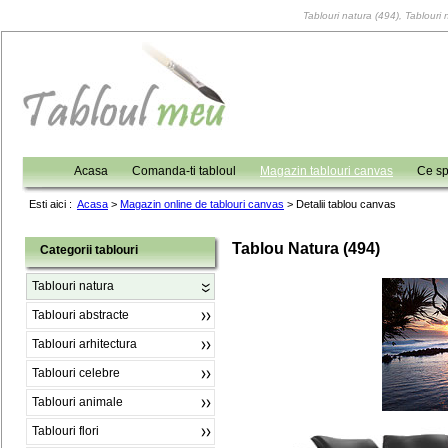
Tablouri natura (494), Tablouri 
Acasa
Comanda-ti tabloul
Magazin tablouri canvas
Ce sp
Esti aici :
Acasa
>
Magazin online de tablouri canvas
>
Detalii tablou canvas
Tablou Natura (494)
Categorii tablouri
Tablouri natura
Tablouri abstracte
Tablouri arhitectura
Tablouri celebre
Tablouri animale
Tablouri flori