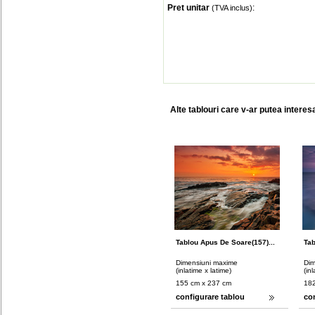
Pret unitar
:
(TVA inclus)
Alte tablouri care v-ar putea interes
Tablou Apus De Soare(157)...
Tab
Dimensiuni maxime
Dim
(inlatime x latime)
(in
155 cm x 237 cm
182
configurare tablou
co