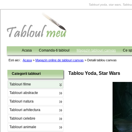
Tablouri yoda, star wars, Tablour
Acasa
Comanda-ti tabloul
Magazin tablouri canvas
Ce sp
Esti aici :
Acasa
>
Magazin online de tablouri canvas
>
Detalii tablou canvas
Tablou Yoda, Star Wars
Categorii tablouri
Tablouri filme
Tablouri abstracte
Tablouri natura
Tablouri arhitectura
Tablouri celebre
Tablouri animale