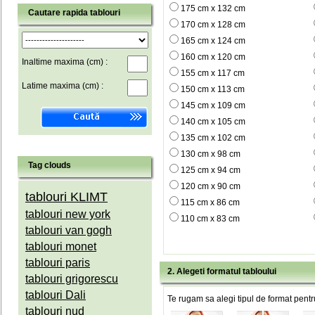
175 cm x 132 cm
Cautare rapida tablouri
170 cm x 128 cm
165 cm x 124 cm
160 cm x 120 cm
Inaltime maxima (cm) :
155 cm x 117 cm
Latime maxima (cm) :
150 cm x 113 cm
145 cm x 109 cm
140 cm x 105 cm
135 cm x 102 cm
130 cm x 98 cm
Tag clouds
125 cm x 94 cm
120 cm x 90 cm
tablouri KLIMT
115 cm x 86 cm
tablouri new york
110 cm x 83 cm
tablouri van gogh
tablouri monet
tablouri paris
2. Alegeti formatul tabloului
tablouri grigorescu
tablouri Dali
Te rugam sa alegi tipul de format pentru
tablouri nud