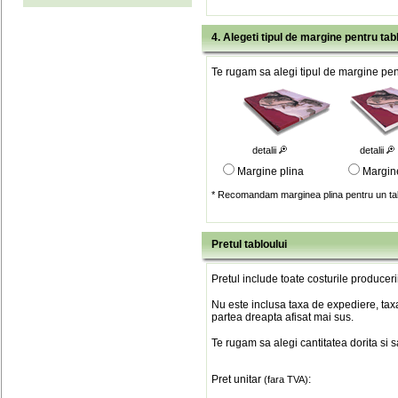
4. Alegeti tipul de margine pentru tab
Te rugam sa alegi tipul de margine pent
detalii
detalii
Margine plina
Margin
* Recomandam marginea plina pentru un tab
Pretul tabloului
Pretul include toate costurile produceri
Nu este inclusa taxa de expediere, taxa
partea dreapta afisat mai sus.
Te rugam sa alegi cantitatea dorita si 
Pret unitar
:
(fara TVA)