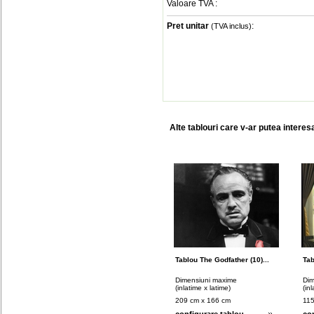
Valoare TVA
:
Pret unitar
:
(TVA inclus)
Alte tablouri care v-ar putea interes
Tablou The Godfather (10)...
Tab
Dimensiuni maxime
Dim
(inlatime x latime)
(in
209 cm x 166 cm
115