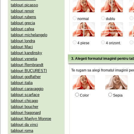
tablouri picasso
tablouri renoir
tablouri rubens
normal
dublu
tablouri grecia
tablouri cafea
tablouri michelangelo
tablouri londra
4 piese
4 orizont.
tablouri Maci
tablouri kandinsky
tablouri venetia
3. Alegeti formatul imaginii pentru tab
tablouri Rembrandt
Te rugam sa alegi fromatul imaginii pen
tablouri BUCURESTI
tablouri godfather
tablouri italia
tablouri caravaggio
tablouri scarface
Color
Sepia
tablouri chicago
tablouri boucher
tablouri fragonard
tablouri Marilyn Monroe
tablouri da vinci
tablouri roma