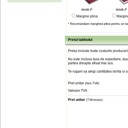
detalii
detalii
Margine plina
Margin
* Recomandam marginea plina pentru un tab
Pretul tabloului
Pretul include toate costurile produceri
Nu este inclusa taxa de expediere, taxa
partea dreapta afisat mai sus.
Te rugam sa alegi cantitatea dorita si 
Pret unitar
:
(fara TVA)
Valoare TVA
:
Pret unitar
:
(TVA inclus)