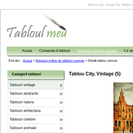
Tablouri city, vintage (5), Tablour
Acasa
Comanda-ti tabloul
Magazin tablouri canvas
Ce sp
Esti aici :
Acasa
>
Magazin online de tablouri canvas
>
Detalii tablou canvas
Tablou City, Vintage (5)
Categorii tablouri
Tablouri vintage
Tablouri abstracte
Tablouri natura
Tablouri arhitectura
Tablouri celebre
Tablouri animale