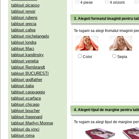
4 piese
4 orizont.
tablouri picasso
tablouri renoir
tablouri rubens
3. Alegeti formatul imaginii pentru tab
tablouri grecia
tablouri cafea
Te rugam sa alegi fromatul imaginii pen
tablouri michelangelo
tablouri londra
tablouri Maci
tablouri kandinsky
Color
Sepia
tablouri venetia
tablouri Rembrandt
tablouri BUCURESTI
tablouri godfather
tablouri italia
tablouri caravaggio
tablouri scarface
tablouri chicago
4. Alegeti tipul de margine pentru tab
tablouri boucher
tablouri fragonard
Te rugam sa alegi tipul de margine pent
tablouri Marilyn Monroe
tablouri da vinci
tablouri roma