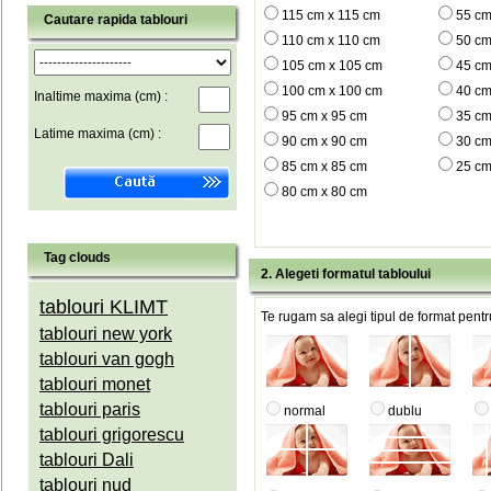
115 cm x 115 cm
55 cm
Cautare rapida tablouri
110 cm x 110 cm
50 cm
105 cm x 105 cm
45 cm
100 cm x 100 cm
40 cm
Inaltime maxima (cm) :
95 cm x 95 cm
35 cm
Latime maxima (cm) :
90 cm x 90 cm
30 cm
85 cm x 85 cm
25 cm
80 cm x 80 cm
Tag clouds
2. Alegeti formatul tabloului
tablouri KLIMT
Te rugam sa alegi tipul de format pentru
tablouri new york
tablouri van gogh
tablouri monet
tablouri paris
normal
dublu
tablouri grigorescu
tablouri Dali
tablouri nud