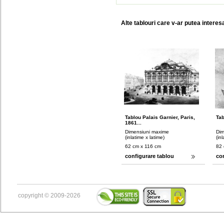
Alte tablouri care v-ar putea interes
Tablou Palais Garnier, Paris,
Tab
1861...
Dimensiuni maxime
Dim
(inlatime x latime)
(in
62 cm x 116 cm
82 
configurare tablou
co
copyright © 2009-2026