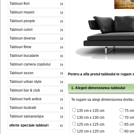
Tablouri flori
Tablouri masini
Tablouri people
Tablouri culori
Tablouri diverse
Tablouri filme
Tablouri bucatarie
Tablouri camera copilului
Tablouri sezon
Pentru a afla pretul tabloului te rugam 
Tablouri urban style
1. Alegeti dimensiunea tabloului
Tablouri bar & club
Tablouri harti antice
Te rugam sa alegi dimensiunea dorita (
Tablouri ilustratii
135 cm x 135 cm
75 cm
Tablouri saloane/spa
130 cm x 130 cm
70 cm
125 cm x 125 cm
65 cm
oferte speciale tablouri
120 cm x 120 cm
60 cm