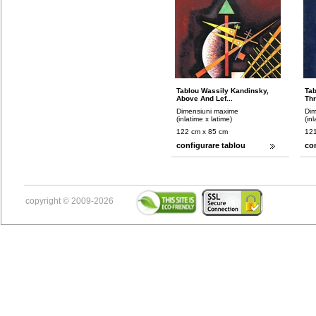
Tablou Wassily Kandinsky,
Tab
Above And Lef...
Thr
Dimensiuni maxime
Dim
(inlatime x latime)
(in
122 cm x 85 cm
121
configurare tablou
co
copyright © 2009-2026