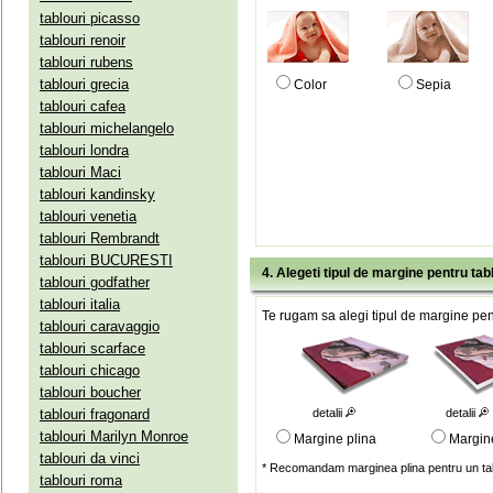
tablouri picasso
tablouri renoir
tablouri rubens
tablouri grecia
Color
Sepia
tablouri cafea
tablouri michelangelo
tablouri londra
tablouri Maci
tablouri kandinsky
tablouri venetia
tablouri Rembrandt
tablouri BUCURESTI
4. Alegeti tipul de margine pentru tab
tablouri godfather
tablouri italia
Te rugam sa alegi tipul de margine pent
tablouri caravaggio
tablouri scarface
tablouri chicago
tablouri boucher
tablouri fragonard
detalii
detalii
tablouri Marilyn Monroe
Margine plina
Margin
tablouri da vinci
* Recomandam marginea plina pentru un tab
tablouri roma