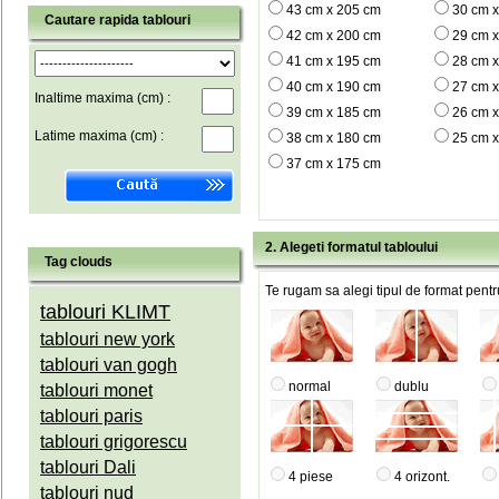
43 cm x 205 cm
30 cm 
Cautare rapida tablouri
42 cm x 200 cm
29 cm 
41 cm x 195 cm
28 cm 
40 cm x 190 cm
27 cm 
Inaltime maxima (cm) :
39 cm x 185 cm
26 cm 
Latime maxima (cm) :
38 cm x 180 cm
25 cm x
37 cm x 175 cm
2. Alegeti formatul tabloului
Tag clouds
Te rugam sa alegi tipul de format pentru
tablouri KLIMT
tablouri new york
tablouri van gogh
normal
dublu
tablouri monet
tablouri paris
tablouri grigorescu
tablouri Dali
4 piese
4 orizont.
tablouri nud