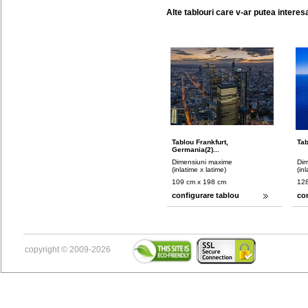
Alte tablouri care v-ar putea interes
Tablou Frankfurt,
Tab
Germania(2)...
Dimensiuni maxime
Dim
(inlatime x latime)
(in
109 cm x 198 cm
128
configurare tablou
co
copyright © 2009-2026