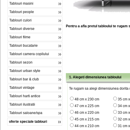
Tablouri masini
Tablouri people
Tablouri culori
Pentru a afla pretul tabloului te rugam 
Tablouri diverse
Tablouri filme
Tablouri bucatarie
Tablouri camera copilului
Tablouri sezon
Tablouri urban style
1. Alegeti dimensiunea tabloului
Tablouri bar & club
Tablouri vintage
Te rugam sa alegi dimensiunea dorita (
Tablouri harti antice
48 cm x 230 cm
35 cm 
Tablouri ilustratii
47 cm x 225 cm
34 cm 
46 cm x 220 cm
33 cm 
Tablouri saloane/spa
45 cm x 215 cm
32 cm 
oferte speciale tablouri
44 cm x 210 cm
31 cm 