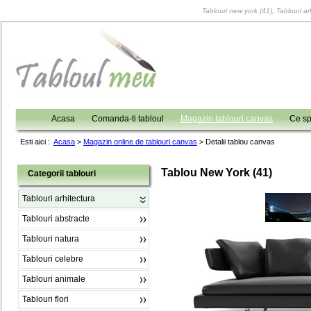
Tablouri new york (41), Tablouri ar
Acasa
Comanda-ti tabloul
Magazin tablouri canvas
Ce sp
Esti aici :
Acasa
>
Magazin online de tablouri canvas
>
Detalii tablou canvas
Tablou New York (41)
Categorii tablouri
Tablouri arhitectura
Tablouri abstracte
Tablouri natura
Tablouri celebre
Tablouri animale
Tablouri flori