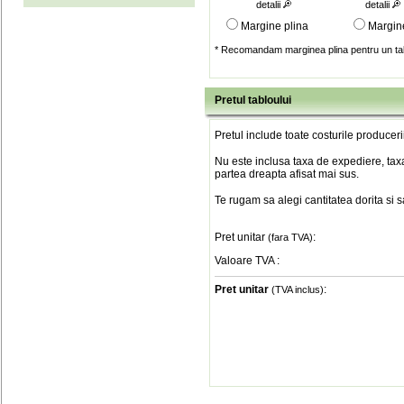
detalii
detalii
Margine plina
Margin
* Recomandam marginea plina pentru un tab
Pretul tabloului
Pretul include toate costurile produceri
Nu este inclusa taxa de expediere, taxa
partea dreapta afisat mai sus.
Te rugam sa alegi cantitatea dorita si 
Pret unitar
:
(fara TVA)
Valoare TVA
:
Pret unitar
:
(TVA inclus)