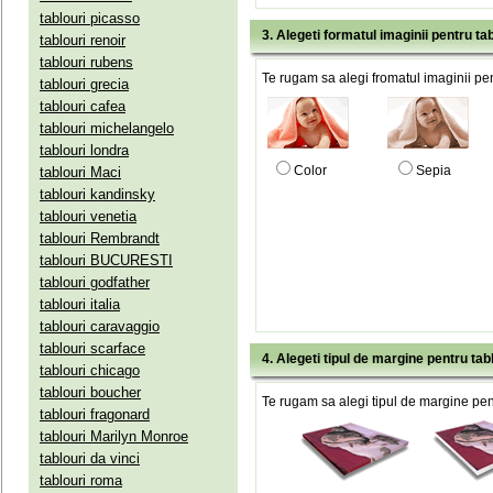
tablouri picasso
3. Alegeti formatul imaginii pentru tab
tablouri renoir
tablouri rubens
Te rugam sa alegi fromatul imaginii pen
tablouri grecia
tablouri cafea
tablouri michelangelo
tablouri londra
Color
Sepia
tablouri Maci
tablouri kandinsky
tablouri venetia
tablouri Rembrandt
tablouri BUCURESTI
tablouri godfather
tablouri italia
tablouri caravaggio
tablouri scarface
4. Alegeti tipul de margine pentru tab
tablouri chicago
tablouri boucher
Te rugam sa alegi tipul de margine pent
tablouri fragonard
tablouri Marilyn Monroe
tablouri da vinci
tablouri roma