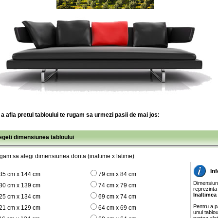
a afla pretul tabloului te rugam sa urmezi pasii de mai jos:
legeti dimensiunea tabloului
gam sa alegi dimensiunea dorita (inaltime x latime)
In
35 cm x 144 cm
79 cm x 84 cm
Dimensiunil
30 cm x 139 cm
74 cm x 79 cm
reprezinta
Inaltimea
25 cm x 134 cm
69 cm x 74 cm
Pentru a pa
21 cm x 129 cm
64 cm x 69 cm
unui tablo