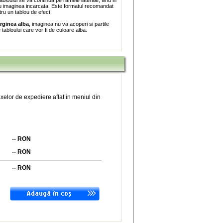
bloului se va continua pe ramele laterale, fiind in
 imaginea incarcata. Este formatul recomandat
tru un tablou de efect.
rginea alba
, imaginea nu va acoperi si partile
e tabloului care vor fi de culoare alba.
xelor de expediere aflat in meniul din
--
RON
--
RON
--
RON