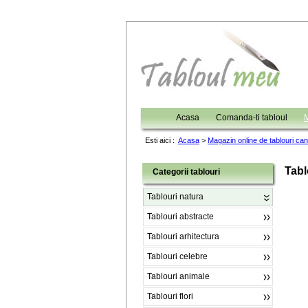
Acasa
Comanda-ti tabloul
M
Esti aici :
Acasa
>
Magazin online de tablouri ca
Tabl
Categorii tablouri
Tablouri natura
Tablouri abstracte
Tablouri arhitectura
Tablouri celebre
Tablouri animale
Tablouri flori