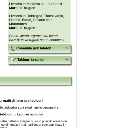
Livrarea in Moldova sau Bucuresti
Marți, 11 August
.
Livrarea in Dobrogea, Transilvania,
Oltenia, Banat, Crisana sau
Maramures
Marți, 11 August
.
Pentru livrari urgente sau livrari
Sambata
va rugam sa ne contactati.
Comanda prin telefon
Tablouri favorite
formatii dimensiuni tablouri
e tablourilor sunt exprimate in centimetri si
 tabloului
x
Latimea tabloului
stra calitatea imaginii nu este posibila realizarea
u cu dimensiuni mai mari decat cele exprimate in