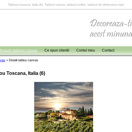
Tablouri toscana, italia (6), Tablouri natura, tablouri online, tablouri de dimensiuni mari
agazin tablouri canvas
Ce spun clientii
Contul meu
Contact
nvas
>
Detalii tablou canvas
ou Toscana, Italia (6)