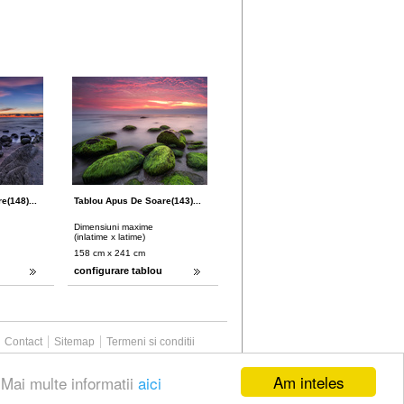
e(148)...
Tablou Apus De Soare(143)...
Dimensiuni maxime
(inlatime x latime)
158 cm x 241 cm
configurare tablou
Contact
Sitemap
Termeni si conditii
Am inteles
.Mai multe informatii
aici
Web Media Bacau
Powered By