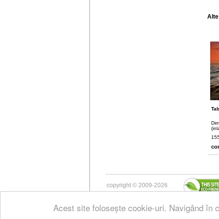
Alte
Tab
Dim
(in
155
co
copyright © 2009-2026
Acest site folosește cookie-uri. Navigând în c