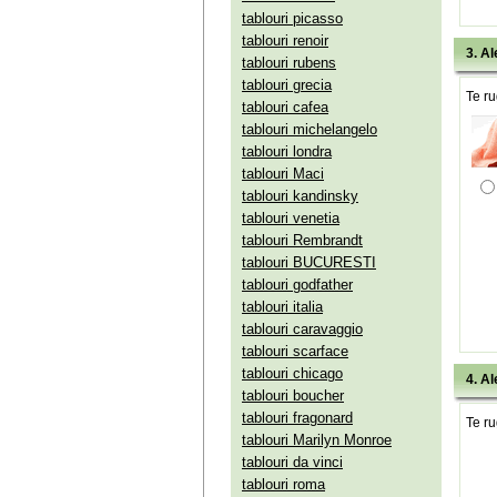
tablouri picasso
tablouri renoir
3. Al
tablouri rubens
tablouri grecia
Te ru
tablouri cafea
tablouri michelangelo
tablouri londra
tablouri Maci
tablouri kandinsky
tablouri venetia
tablouri Rembrandt
tablouri BUCURESTI
tablouri godfather
tablouri italia
tablouri caravaggio
tablouri scarface
tablouri chicago
4. Al
tablouri boucher
tablouri fragonard
Te ru
tablouri Marilyn Monroe
tablouri da vinci
tablouri roma