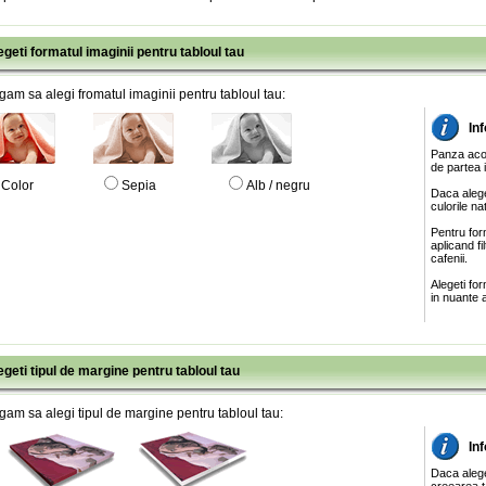
egeti formatul imaginii pentru tabloul tau
gam sa alegi fromatul imaginii pentru tabloul tau:
In
Panza acop
de partea 
Color
Sepia
Alb / negru
Daca alege
culorile na
Pentru for
aplicand f
cafenii.
Alegeti fo
in nuante a
egeti tipul de margine pentru tabloul tau
gam sa alegi tipul de margine pentru tabloul tau:
In
Daca aleg