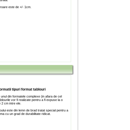
turata.
roare este de +/- 1cm.
ormatii tipuri format tablouri
 unul din formatele complexe (in afara de cel
blourile vor fi realizate pentru a fi expuse la o
 2 cm intre ele.
ului este din lemn de brad tratat special pentru a
ma cu un grad de durabilitate ridicat.