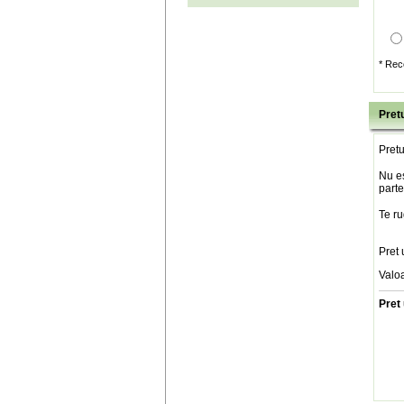
* Rec
Pretu
Pretu
Nu es
parte
Te ru
Pret 
Valo
Pret 