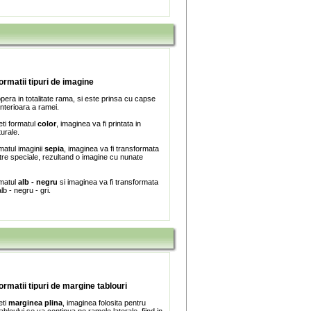
formatii tipuri de imagine
era in totalitate rama, si este prinsa cu capse
interioara a ramei.
ti formatul
color
, imaginea va fi printata in
turale.
matul imaginii
sepia
, imaginea va fi transformata
iltre speciale, rezultand o imagine cu nunate
rmatul
alb - negru
si imaginea va fi transformata
lb - negru - gri.
formatii tipuri de margine tablouri
eti
marginea plina
, imaginea folosita pentru