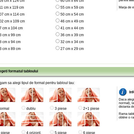
partea ala
16 cm x 124 cm
60 cm x 64 cm
11 cm x 119 cm
55 cm x 59 cm
Marja de e
07 cm x 114 cm
50 cm x 54 cm
02 cm x 109 cm
46 cm x 49 cm
7 cm x 104 cm
41 cm x 44 cm
3 cm x 99 cm
36 cm x 39 cm
8 cm x 94 cm
32 cm x 34 cm
3 cm x 89 cm
27 cm x 29 cm
egeti formatul tabloului
gam sa alegi tipul de format pentru tabloul tau:
Inf
Daca alegi
normal), ta
distanta de
ormal
dublu
3 piese
2+1 piese
Rama tablo
obtine o ra
 piese
4 orizont.
5 piese
6 piese