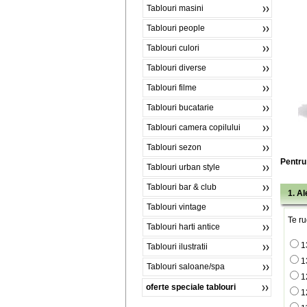
Tablouri masini
Tablouri people
Tablouri culori
Tablouri diverse
Tablouri filme
Tablouri bucatarie
Tablouri camera copilului
Tablouri sezon
Pentru 
Tablouri urban style
Tablouri bar & club
1. A
Tablouri vintage
Te ru
Tablouri harti antice
1
Tablouri ilustratii
1
Tablouri saloane/spa
1
oferte speciale tablouri
1