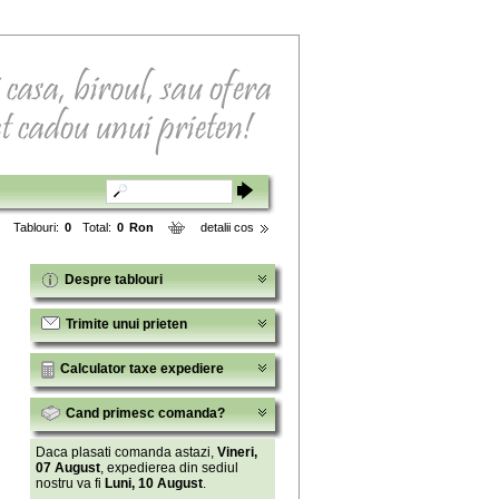
Tablouri:
0
Total:
0
Ron
detalii cos
Despre tablouri
Trimite unui prieten
Calculator taxe expediere
Cand primesc comanda?
Daca plasati comanda astazi,
Vineri,
07 August
, expedierea din sediul
nostru va fi
Luni, 10 August
.