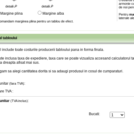
creearea ta
armonie cu
detalii
detalii
de noi pen
Margine plina
Margine alba
Pentru
ma
laterale al
omandam marginea plina pentru un tablou de efect.
l tabloului
l include toate costurile producerii tabloului pana in forma finala
.
te inclusa taxa de expediere, taxa care se poate vizualiza accesand calculatorul ta
a dreapta afisat mai sus.
gam sa alegi cantitatea dorita si sa adaugi produsul in cosul de cumparaturi.
unitar
:
(fara TVA)
are TVA
:
unitar
:
(TVA inclus)
Bucati: