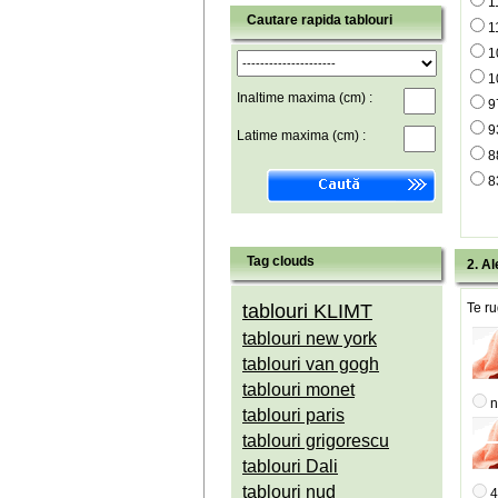
1
Cautare rapida tablouri
1
1
1
Inaltime maxima (cm) :
9
9
Latime maxima (cm) :
8
8
Tag clouds
2. Al
tablouri KLIMT
Te ru
tablouri new york
tablouri van gogh
tablouri monet
n
tablouri paris
tablouri grigorescu
tablouri Dali
tablouri nud
4