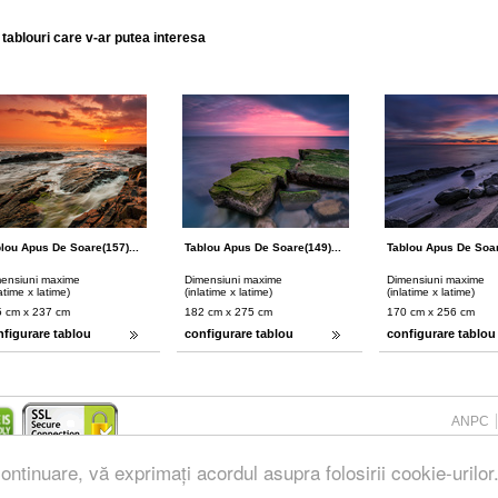
 tablouri care v-ar putea interesa
lou Apus De Soare(157)...
Tablou Apus De Soare(149)...
Tablou Apus De Soar
ensiuni maxime
Dimensiuni maxime
Dimensiuni maxime
latime x latime)
(inlatime x latime)
(inlatime x latime)
 cm x 237 cm
182 cm x 275 cm
170 cm x 256 cm
nfigurare tablou
configurare tablou
configurare tablou
ANPC
ontinuare, vă exprimați acordul asupra folosirii cookie-urilor