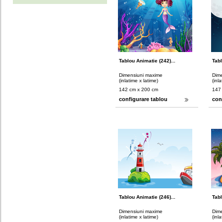
Tablou Animatie (242)...
Tabl
Dimensiuni maxime
Dim
(inlatime x latime)
(inl
142 cm x 200 cm
147
configurare tablou
con
Tablou Animatie (246)...
Tabl
Dimensiuni maxime
Dim
(inlatime x latime)
(inl