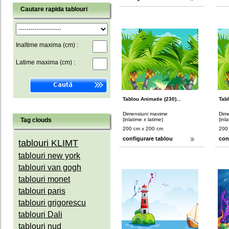
Cautare rapida tablouri
Inaltime maxima (cm) :
Latime maxima (cm) :
Tablou Animatie (230)...
Tabl
Dimensiuni maxime
Dim
Tag clouds
(inlatime x latime)
(inl
200 cm x 200 cm
200
configurare tablou
con
tablouri KLIMT
tablouri new york
tablouri van gogh
tablouri monet
tablouri paris
tablouri grigorescu
tablouri Dali
tablouri nud