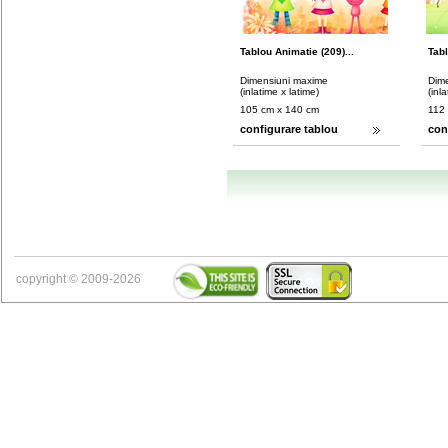
Tablou Animatie (209)...
Tabl
Dimensiuni maxime
Dim
(inlatime x latime)
(inl
105 cm x 140 cm
112
configurare tablou
con
copyright © 2009-2026