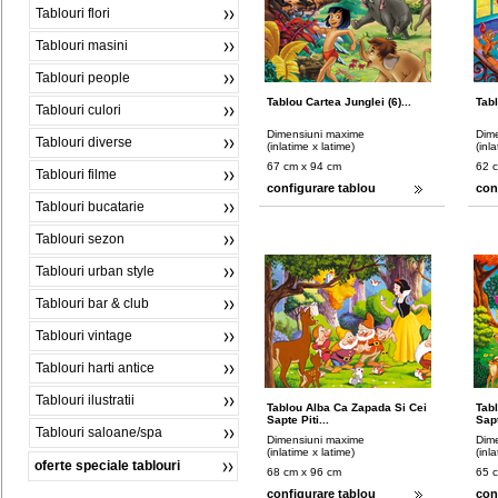
Tablouri flori
Tablouri masini
Tablouri people
Tablou Cartea Junglei (6)...
Tabl
Tablouri culori
Dimensiuni maxime
Dim
Tablouri diverse
(inlatime x latime)
(inl
67 cm x 94 cm
62 
Tablouri filme
configurare tablou
con
Tablouri bucatarie
Tablouri sezon
Tablouri urban style
Tablouri bar & club
Tablouri vintage
Tablouri harti antice
Tablouri ilustratii
Tablou Alba Ca Zapada Si Cei
Tab
Sapte Piti...
Sapt
Tablouri saloane/spa
Dimensiuni maxime
Dim
(inlatime x latime)
(inl
oferte speciale tablouri
68 cm x 96 cm
65 
configurare tablou
con