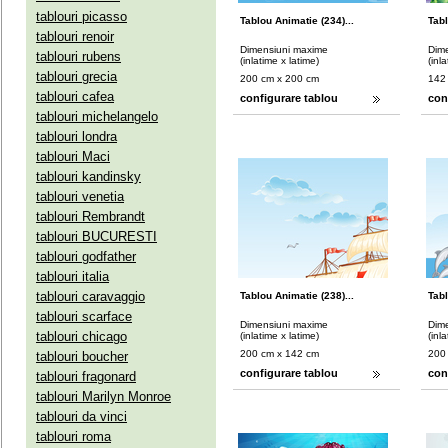
tablouri picasso
Tablou Animatie (234)...
Tabl
tablouri renoir
Dimensiuni maxime
Dim
tablouri rubens
(inlatime x latime)
(inl
tablouri grecia
200 cm x 200 cm
142
tablouri cafea
configurare tablou
con
tablouri michelangelo
tablouri londra
tablouri Maci
tablouri kandinsky
tablouri venetia
tablouri Rembrandt
tablouri BUCURESTI
tablouri godfather
tablouri italia
tablouri caravaggio
Tablou Animatie (238)...
Tabl
tablouri scarface
Dimensiuni maxime
Dim
tablouri chicago
(inlatime x latime)
(inl
200 cm x 142 cm
200
tablouri boucher
configurare tablou
con
tablouri fragonard
tablouri Marilyn Monroe
tablouri da vinci
tablouri roma