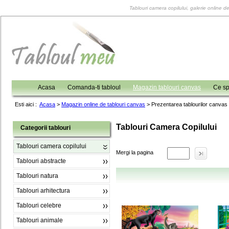
Tablouri camera copilului, galerie online 
Acasa
Comanda-ti tabloul
Magazin tablouri canvas
Ce sp
Esti aici :
Acasa
>
Magazin online de tablouri canvas
>
Prezentarea tablourilor canvas
Tablouri Camera Copilului
Categorii tablouri
Tablouri camera copilului
Mergi la pagina
Tablouri abstracte
Tablouri natura
Tablouri arhitectura
Tablouri celebre
Tablouri animale