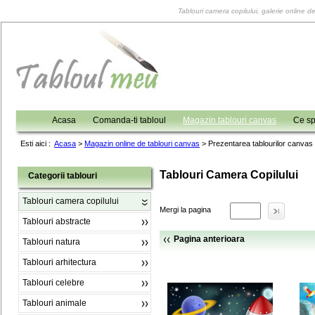
Tablouri camera copilului, galerie online 
Acasa
Comanda-ti tabloul
Magazin tablouri canvas
Ce sp
Esti aici :
Acasa
>
Magazin online de tablouri canvas
>
Prezentarea tablourilor canvas
Tablouri Camera Copilului
Categorii tablouri
Tablouri camera copilului
Mergi la pagina
Tablouri abstracte
Pagina anterioara
Tablouri natura
Tablouri arhitectura
Tablouri celebre
Tablouri animale