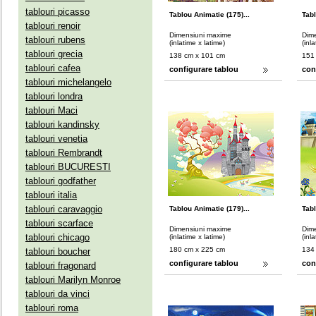
tablouri picasso
Tablou Animatie (175)...
Tabl
tablouri renoir
Dimensiuni maxime
Dim
tablouri rubens
(inlatime x latime)
(inl
tablouri grecia
138 cm x 101 cm
151
tablouri cafea
configurare tablou
con
tablouri michelangelo
tablouri londra
tablouri Maci
tablouri kandinsky
tablouri venetia
tablouri Rembrandt
tablouri BUCURESTI
tablouri godfather
tablouri italia
tablouri caravaggio
Tablou Animatie (179)...
Tabl
tablouri scarface
Dimensiuni maxime
Dim
tablouri chicago
(inlatime x latime)
(inl
180 cm x 225 cm
134
tablouri boucher
configurare tablou
con
tablouri fragonard
tablouri Marilyn Monroe
tablouri da vinci
tablouri roma