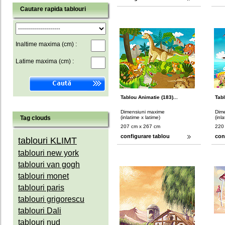
Cautare rapida tablouri
Inaltime maxima (cm) :
Latime maxima (cm) :
Tablou Animatie (183)...
Tabl
Dimensiuni maxime
Dim
Tag clouds
(inlatime x latime)
(inl
207 cm x 267 cm
220
configurare tablou
con
tablouri KLIMT
tablouri new york
tablouri van gogh
tablouri monet
tablouri paris
tablouri grigorescu
tablouri Dali
tablouri nud