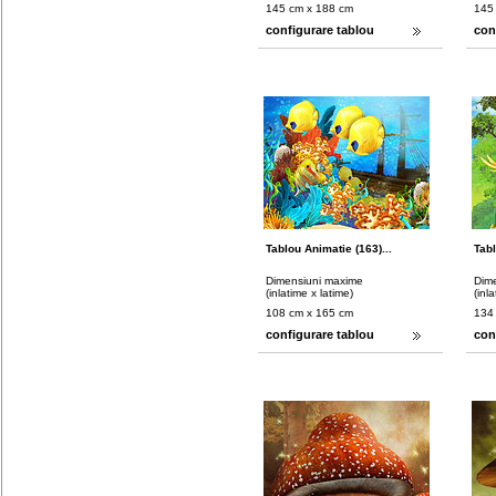
145 cm x 188 cm
145
configurare tablou
con
Tablou Animatie (163)...
Tabl
Dimensiuni maxime
Dim
(inlatime x latime)
(inl
108 cm x 165 cm
134
configurare tablou
con