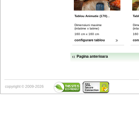
Tablou Animatie (170)...
Tabl
Dimensiuni maxime
Dim
(inlatime x latime)
(inl
160 cm x 160 cm
160
configurare tablou
con
Pagina anterioara
copyright © 2009-2026