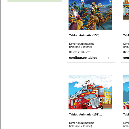
Tablou Animatie (154)...
Tabl
Dimensiuni maxime
Dim
(inlatime x latime)
(inl
86 cm x 132 cm
82 
configurare tablou
con
Tablou Animatie (158)...
Tabl
Dimensiuni maxime
Dim
(inlatime x latime)
(inl