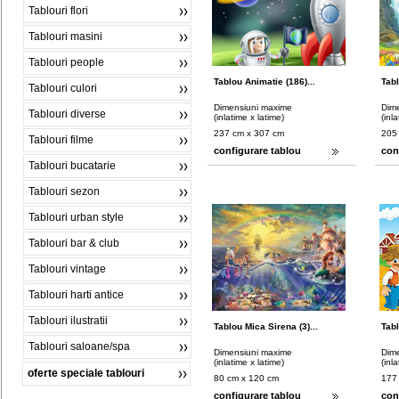
Tablouri flori
Tablouri masini
Tablouri people
Tablou Animatie (186)...
Tabl
Tablouri culori
Dimensiuni maxime
Dim
Tablouri diverse
(inlatime x latime)
(inl
237 cm x 307 cm
205
Tablouri filme
configurare tablou
con
Tablouri bucatarie
Tablouri sezon
Tablouri urban style
Tablouri bar & club
Tablouri vintage
Tablouri harti antice
Tablouri ilustratii
Tablou Mica Sirena (3)...
Tabl
Tablouri saloane/spa
Dimensiuni maxime
Dim
(inlatime x latime)
(inl
oferte speciale tablouri
80 cm x 120 cm
177
configurare tablou
con