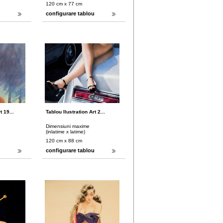
120 cm x 77 cm
u
configurare tablou
t 19...
Tablou Ilustration Art 2...
Dimensiuni maxime
(inlatime x latime)
120 cm x 88 cm
u
configurare tablou