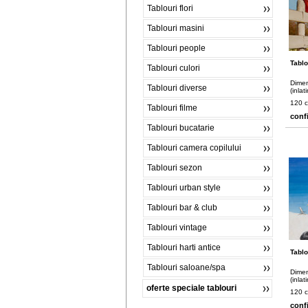
Tablouri flori
Tablouri masini
Tablouri people
Tablo
Tablouri culori
Dimen
Tablouri diverse
(inlat
120 
Tablouri filme
conf
Tablouri bucatarie
Tablouri camera copilului
Tablouri sezon
Tablouri urban style
Tablouri bar & club
Tablouri vintage
Tablouri harti antice
Tablo
Tablouri saloane/spa
Dimen
(inlat
oferte speciale tablouri
120 
conf