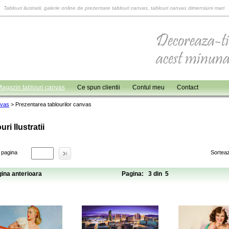
Tablouri ilustratii, galerie online de prezentare tablouri canvas, tablouri canvas dimensiuni mari
agazin tablouri canvas
Ce spun clientii
Contul meu
Contact
nvas
>
Prezentarea tablourilor canvas
uri Ilustratii
 pagina
Sortea
ina anterioara
Pagina: 3 din 5