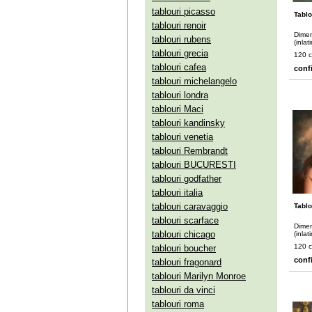
tablouri picasso
Tablo
tablouri renoir
Dimen
tablouri rubens
(inlat
tablouri grecia
120 
tablouri cafea
conf
tablouri michelangelo
tablouri londra
tablouri Maci
tablouri kandinsky
tablouri venetia
tablouri Rembrandt
tablouri BUCURESTI
tablouri godfather
tablouri italia
tablouri caravaggio
Tablo
tablouri scarface
Dimen
tablouri chicago
(inlat
120 
tablouri boucher
conf
tablouri fragonard
tablouri Marilyn Monroe
tablouri da vinci
tablouri roma