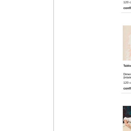
120 
conf
Tablo
Dimen
(inlat
120 
conf