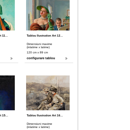
t 11...
Tablou Ilustration Art 12...
Dimensiuni maxime
(inlatime x latime)
120 cm x 89 cm
u
configurare tablou
t 15...
Tablou Ilustration Art 16...
Dimensiuni maxime
(inlatime x latime)