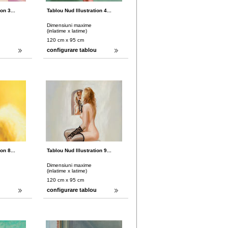
on 3...
Tablou Nud Illustration 4...
Dimensiuni maxime
(inlatime x latime)
120 cm x 95 cm
u
configurare tablou
on 8...
Tablou Nud Illustration 9...
Dimensiuni maxime
(inlatime x latime)
120 cm x 95 cm
u
configurare tablou