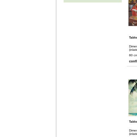
Tablo
Dimen
(inlat
80 c
conf
Tablo
Dimen
(inlat