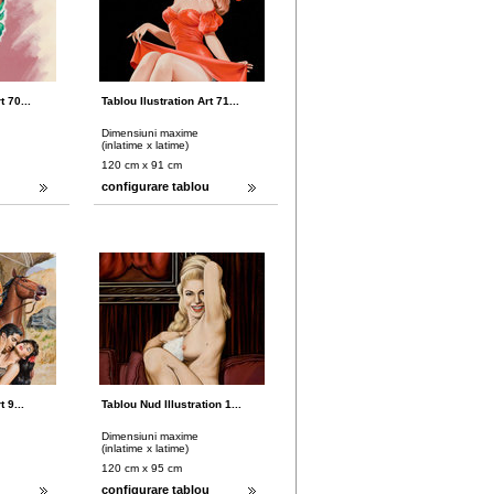
t 70...
Tablou Ilustration Art 71...
Dimensiuni maxime
(inlatime x latime)
120 cm x 91 cm
u
configurare tablou
 9...
Tablou Nud Illustration 1...
Dimensiuni maxime
(inlatime x latime)
120 cm x 95 cm
u
configurare tablou