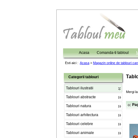
Acasa
Comanda-ti tabloul
M
Esti aici :
Acasa
>
Magazin online de tablouri ca
Tablo
Categorii tablouri
Tablouri ilustratii
Mergi la
Tablouri abstracte
Pag
Tablouri natura
Tablouri arhitectura
Tablouri celebre
Tablouri animale