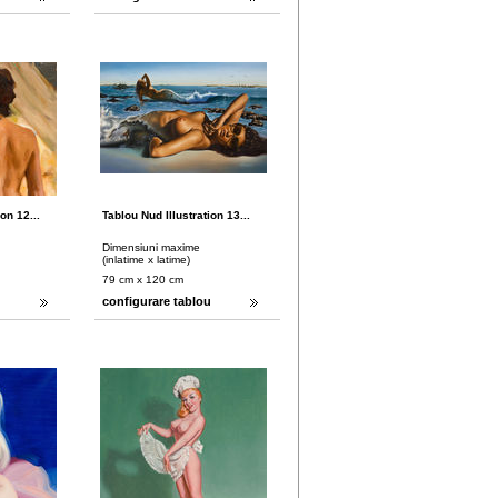
on 12...
Tablou Nud Illustration 13...
Dimensiuni maxime
(inlatime x latime)
79 cm x 120 cm
u
configurare tablou