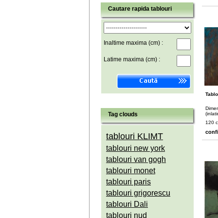
Cautare rapida tablouri
Inaltime maxima (cm) :
Latime maxima (cm) :
Tablo
Dimen
Tag clouds
(inlat
120 
conf
tablouri KLIMT
tablouri new york
tablouri van gogh
tablouri monet
tablouri paris
tablouri grigorescu
tablouri Dali
tablouri nud