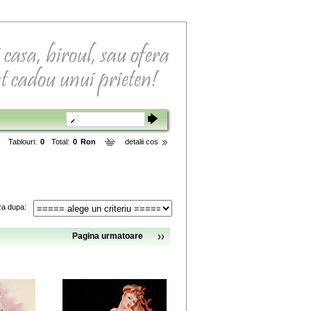
Tablouri:
0
Total:
0
Ron
detalii cos
za dupa:
Pagina urmatoare