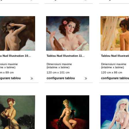
u Nud Illustration 10...
Tablou Nud Illustration 11...
Tablou Nud Illustrati
siuni maxime
Dimensiuni maxime
Dimensiuni maxime
ime x latime)
(inlatime x latime)
(inlatime x latime)
cm x 89 cm
120 cm x 101 cm
120 cm x 86 cm
igurare tablou
configurare tablou
configurare tablo